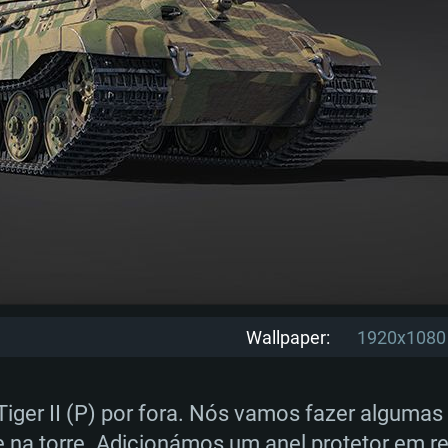
Wallpaper:
1920x1080
Tiger II (P) por fora. Nós vamos fazer alguma
 na torre. Adicionámos um anel protetor em re