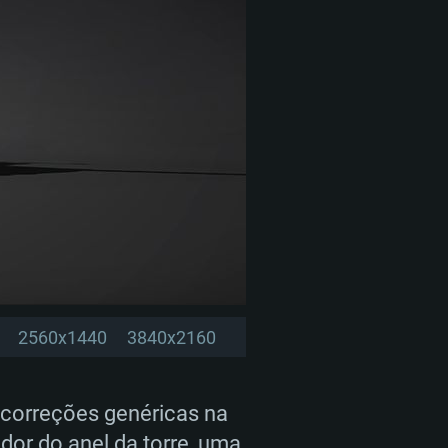
2560x1440
3840x2160
s correções genéricas na
dor do anel da torre, uma