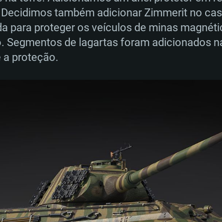
. Decidimos também adicionar Zimmerit no casc
da para proteger os veículos de minas magnéti
. Segmentos de lagartas foram adicionados nas 
RIMENTOS DE S
 a proteção.
MAC
Recomendad
Recomendad
Recomendad
64 bit)
ur 11.0 ou versão
es mais modernas
Sistema Operativo
Sistema Operativo
Sistema Operativo
mais recente
Processador: Intel
Processador: Intel
nimo (Intel Xeon
superior
Processador: Core