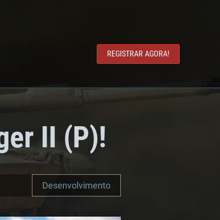
REGISTRAR AGORA!
er II (P)!
Desenvolvimento