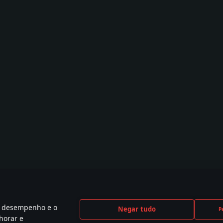
 o desempenho e o
Negar tudo
P
horar e