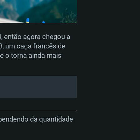
, então agora chegou a
ISTEMA
F3, um caça francês de
e o torna ainda mais
Linux
o
o
o
: Windows 10/11 (64 bit)
: Mac OS Big Sur 11.0 ou versão
: Ubuntu 20.04 64bit
ependendo da quantidade
 Core i5, Ryzen 5 3600 ou
 Core i7