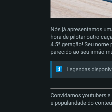
Nós já apresentamos uma
REQUE
hora de pilotar outro ca
4.5ª geração! Seu nome p
parecido ao seu irmão mu
PC
Legendas disponív
Mínimo
Mínimo
Mínimo
Sistema Operativo: Windows 10 (
Sistema Operativo: Mac OS Big S
Sistema Operativo: Distribuiçõ
Convidamos youtubers e 
mais recente
do Linux de 64bit
e popularidade do conte
Processador: Dual-Core 2.2 GHz