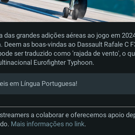
 das grandes adições aéreas ao jogo em 2024
RIMENTOS DE S
ça. Deem as boas-vindas ao Dassault Rafale C 
ode ser traduzido como 'rajada de vento', o qu
ltinacional Eurofighter Typhoon.
MAC
eis em Língua Portuguesa!
Recomendad
Recomendad
Recomendad
64 bit)
ur 11.0 ou versão
es mais modernas
Sistema Operativo
Sistema Operativo
Sistema Operativo
streamers a colaborar e oferecemos apoio d
mais recente
údo.
Mais informações no link
.
Processador: Intel
Processador: Intel