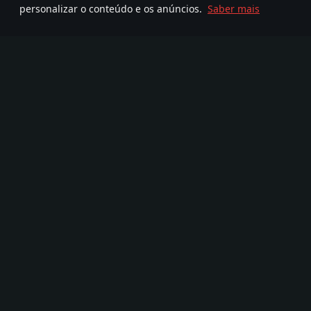
personalizar o conteúdo e os anúncios.
Saber mais
Junte-se a nós
FA
TELEGRAM
Mais de 95,000,000
720
Nova Comunidade
jogadores
com
Jogo
Média
Acerca do jogo
Parceria
Notícias
Video
Devblog
Capturas de ecrã
Veículos Militares
Wallpapers
FAQ
Banda Sonora
War Thunder Mobile
Kit-Imprensa
Changelog
Convites
Gaijin Pass