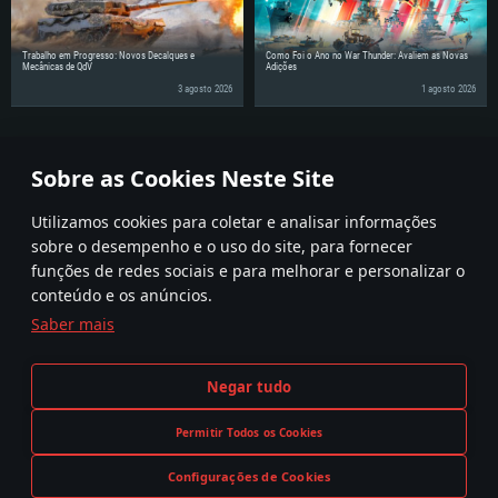
Disco: 60,2 GB
Disco: 75,9 GB
Network: Internet de banda larga.
Disco: 60,2 GB
Trabalho em Progresso: Novos Decalques e
Como Foi o Ano no War Thunder: Avaliem as Novas
Mecânicas de QdV
Adições
3 agosto 2026
1 agosto 2026
Partilhe as notícias com os seus amigos!
Sobre as Cookies Neste Site
Utilizamos cookies para coletar e analisar informações
sobre o desempenho e o uso do site, para fornecer
funções de redes sociais e para melhorar e personalizar o
conteúdo e os anúncios.
Saber mais
Termos e condições
Definições de Cookies
Negar tudo
Termos de Serviço
Apoio ao Cliente
Política de Privacidade
Permitir Todos os Cookies
Configurações de Cookies
A reprodução de qualquer sistema de armas ou veículo neste jogo não significa participação no desenvolvimento,