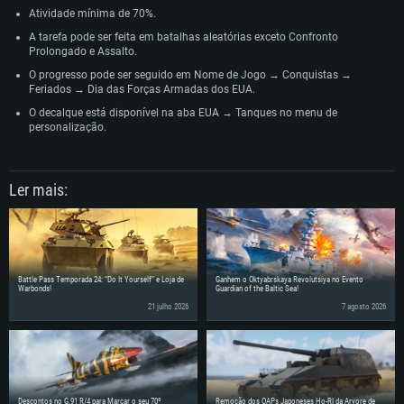
Atividade mínima de 70%.
Disco: 60,2 GB
A tarefa pode ser feita em batalhas aleatórias exceto Confronto
Prolongado e Assalto.
O progresso pode ser seguido em Nome de Jogo → Conquistas →
Feriados → Dia das Forças Armadas dos EUA.
O decalque está disponível na aba EUA → Tanques no menu de
personalização.
Ler mais:
Battle Pass Temporada 24: “Do It Yourself” e Loja de
Ganhem o Oktyabrskaya Revolutsiya no Evento
Warbonds!
Guardian of the Baltic Sea!
21 julho 2026
7 agosto 2026
Descontos no G.91 R/4 para Marcar o seu 70º
Remoção dos OAPs Japoneses Ho-RI da Árvore de