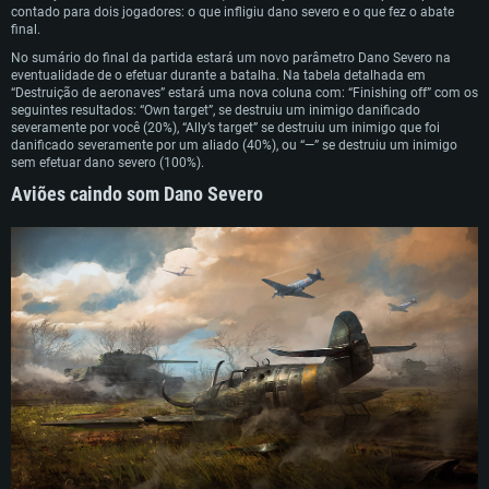
contado para dois jogadores: o que infligiu dano severo e o que fez o abate
superior, Radeon RX 570 ou superior
Placa Gráfica: NVIDIA 1060 com os drivers mais recentes (não mais de 6
Network: Internet de banda larga.
final.
meses) / equivalentes AMD (Radeon RX 570) com os drivers mais recentes
Network: Internet de banda larga.
(não mais de 6 meses) com suporte Vulkan.
Disco: 60,2 GB
No sumário do final da partida estará um novo parâmetro Dano Severo na
Disco: 75,9 GB
eventualidade de o efetuar durante a batalha. Na tabela detalhada em
Network: Internet de banda larga.
“Destruição de aeronaves” estará uma nova coluna com: “Finishing off” com os
Disco: 60,2 GB
seguintes resultados: “Own target”, se destruiu um inimigo danificado
severamente por você (20%), “Ally’s target” se destruiu um inimigo que foi
danificado severamente por um aliado (40%), ou “—” se destruiu um inimigo
sem efetuar dano severo (100%).
Aviões caindo som Dano Severo