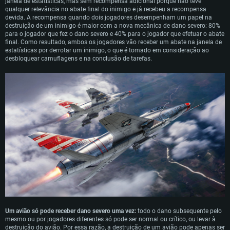
janela de estatísticas, mas sem recompensa adicional porque não teve
REQUERIMENTOS DE SISTEMA
qualquer relevância no abate final do inimigo e já recebeu a recompensa
devida. A recompensa quando dois jogadores desempenham um papel na
destruição de um inimigo é maior com a nova mecânica de dano severo: 80%
PC
MAC
para o jogador que fez o dano severo e 40% para o jogador que efetuar o abate
Linux
final. Como resultado, ambos os jogadores vão receber um abate na janela de
estatísticas por derrotar um inimigo, o que é tomado em consideração ao
Mínimo
Mínimo
Mínimo
desbloquear camuflagens e na conclusão de tarefas.
Sistema Operativo: Windows 10 (64 bit)
Sistema Operativo: Mac OS Big Sur 11.0 ou versão mais recente
Sistema Operativo: Distribuições mais modernas do Linux de 64bit
Processador: Dual-Core 2.2 GHz
Processador: Core i5 2.2GHz mínimo (Intel Xeon não suportado)
Processador: Dual-Core 2.4 GHz
Memória: 4GB
Memória: 6 GB
Memória: 4 GB
Placa Gráfica: Placa com DirectX 11: AMD Radeon 77XX / NVIDIA GeForce
Placa Gráfica: Intel Iris Pro 5200 (Mac), equivalentes AMD/Nvidia para Mac.
Placa Gráfica: NVIDIA 660 com os drivers mais recentes (não mais de 6
GTX 660. Resolução mínima suportada: 720p
Resolução mínima suportada: 720p com suporte Metal.
meses) / equivalentes AMD com os drivers mais recentes com suporte
Vulkan (não mais de 6 meses); Resolução mínima suportada: 720p.
Network: Internet de banda larga.
Network: Internet de banda larga.
Network: Internet de banda larga.
Disco: 23,1 GB
Disco: 21,5 GB
Disco: 21,5 GB
Recomendado
Recomendado
Recomendado
Sistema Operativo: Windows 10/11 (64 bit)
Sistema Operativo: Mac OS Big Sur 11.0 ou versão mais recente
Sistema Operativo: Ubuntu 20.04 64bit
Processador: Intel Core i5, Ryzen 5 3600 ou superior
Processador: Core i7 (Intel Xeon não suportado)
Processador: Intel Core i7
Um avião só pode receber dano severo uma vez:
todo o dano subsequente pelo
Memória: 16 GB ou mais
Memória: 8 GB
mesmo ou por jogadores diferentes só pode ser normal ou crítico, ou levar à
Memória: 16 GB
destruição do avião. Por essa razão, a destruição de um avião pode apenas ser
Placa Gráfica: Placa com DirectX 11 ou superior; Nvidia GeForce 1060 ou
Placa Gráfica: Radeon Vega II ou superior com suporte Metal.