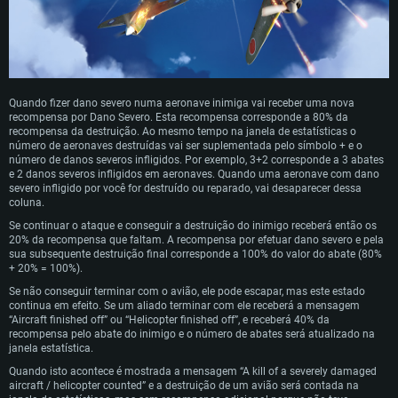
Quando fizer dano severo numa aeronave inimiga vai receber uma nova
recompensa por Dano Severo. Esta recompensa corresponde a 80% da
recompensa da destruição. Ao mesmo tempo na janela de estatísticas o
número de aeronaves destruídas vai ser suplementada pelo símbolo + e o
número de danos severos infligidos. Por exemplo, 3+2 corresponde a 3 abates
e 2 danos severos infligidos em aeronaves. Quando uma aeronave com dano
severo infligido por você for destruído ou reparado, vai desaparecer dessa
coluna.
Se continuar o ataque e conseguir a destruição do inimigo receberá então os
20% da recompensa que faltam. A recompensa por efetuar dano severo e pela
sua subsequente destruição final corresponde a 100% do valor do abate (80%
+ 20% = 100%).
Se não conseguir terminar com o avião, ele pode escapar, mas este estado
continua em efeito. Se um aliado terminar com ele receberá a mensagem
“Aircraft finished off” ou “Helicopter finished off”, e receberá 40% da
recompensa pelo abate do inimigo e o número de abates será atualizado na
janela estatística.
Quando isto acontece é mostrada a mensagem “A kill of a severely damaged
aircraft / helicopter counted” e a destruição de um avião será contada na