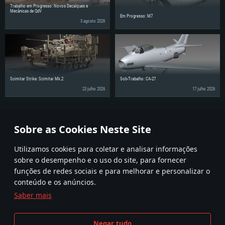
Trabalho em Progresso: Novos Decalques e
Mecânicas de QdV
Em Progresso: M7
3 agosto 2026
Scimitar Strike: Scimitar Mk.2
Sob-Trabalho: CA-27
23 julho 2026
17 julho 2026
Partilhe as notícias com os seus amigos!
Sobre as Cookies Neste Site
Utilizamos cookies para coletar e analisar informações
sobre o desempenho e o uso do site, para fornecer
funções de redes sociais e para melhorar e personalizar o
conteúdo e os anúncios.
Saber mais
Termos e condições
Definições de Cookies
Negar tudo
Termos de Serviço
Apoio ao Cliente