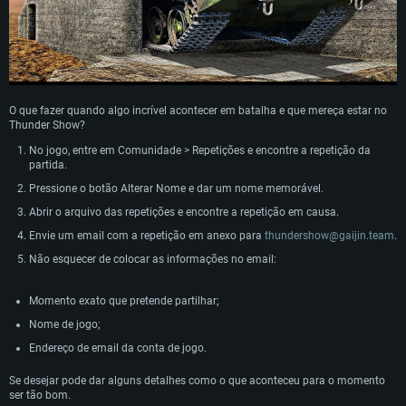
REQUERIMENTOS DE SISTEMA
O que fazer quando algo incrível acontecer em batalha e que mereça estar no
PC
MAC
Thunder Show?
Linux
No jogo, entre em Comunidade > Repetições e encontre a repetição da
partida.
Mínimo
Mínimo
Mínimo
Pressione o botão Alterar Nome e dar um nome memorável.
Sistema Operativo: Windows 10 (64 bit)
Sistema Operativo: Mac OS Big Sur 11.0 ou versão mais recente
Sistema Operativo: Distribuições mais modernas do Linux de 64bit
Abrir o arquivo das repetições e encontre a repetição em causa.
Processador: Dual-Core 2.2 GHz
Processador: Core i5 2.2GHz mínimo (Intel Xeon não suportado)
Processador: Dual-Core 2.4 GHz
Envie um email com a repetição em anexo para
thundershow@gaijin.team
.
Memória: 4GB
Memória: 6 GB
Memória: 4 GB
Não esquecer de colocar as informações no email:
Placa Gráfica: Placa com DirectX 11: AMD Radeon 77XX / NVIDIA GeForce
Placa Gráfica: Intel Iris Pro 5200 (Mac), equivalentes AMD/Nvidia para Mac.
Placa Gráfica: NVIDIA 660 com os drivers mais recentes (não mais de 6
GTX 660. Resolução mínima suportada: 720p
Resolução mínima suportada: 720p com suporte Metal.
meses) / equivalentes AMD com os drivers mais recentes com suporte
Momento exato que pretende partilhar;
Vulkan (não mais de 6 meses); Resolução mínima suportada: 720p.
Network: Internet de banda larga.
Network: Internet de banda larga.
Nome de jogo;
Network: Internet de banda larga.
Disco: 23,1 GB
Disco: 21,5 GB
Endereço de email da conta de jogo.
Disco: 21,5 GB
Recomendado
Recomendado
Se desejar pode dar alguns detalhes como o que aconteceu para o momento
Recomendado
ser tão bom.