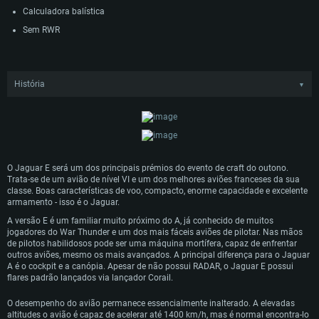
Calculadora balística
Sem RWR
História
▼
Como parte do projeto do Jaguar, o consórcio SEPECAT entre os britânicos
BAC e os franceses da Greguet também desenvolveram um Jaguar E de dois
tripulantes para treinamento e missões de combate. A principal diferença entre
essa e a versão monopiloto estava na maior canópia e uma posição adicional
para copiloto. O primeiro modelo operacional do Jaguar E ficou pronto em
Abril de 1968, mesmo antes da versão de apenas um piloto. No total 40
O Jaguar E será um dos principais prémios do evento de craft do outono.
Jaguar E foram encomendados e os primeiros aviões voaram em Setembro de
Trata-se de um avião de nível VI e um dos melhores aviões franceses da sua
1968.
REQUERIMENTOS DE SISTEMA
classe. Boas características de voo, compacto, enorme capacidade e excelente
armamento - isso é o Jaguar.
A versão E é um familiar muito próximo do A, já conhecido de muitos
PC
MAC
jogadores do War Thunder e um dos mais fáceis aviões de pilotar. Nas mãos
Linux
de pilotos habilidosos pode ser uma máquina mortífera, capaz de enfrentar
outros aviões, mesmo os mais avançados. A principal diferença para o Jaguar
Mínimo
Mínimo
Mínimo
A é o cockpit e a canópia. Apesar de não possui RADAR, o Jaguar E possui
flares padrão lançados via lançador Corail.
Sistema Operativo: Windows 10 (64 bit)
Sistema Operativo: Mac OS Big Sur 11.0 ou versão mais recente
Sistema Operativo: Distribuições mais modernas do Linux de 64bit
O desempenho do avião permanece essencialmente inalterado. A elevadas
Processador: Dual-Core 2.2 GHz
Processador: Core i5 2.2GHz mínimo (Intel Xeon não suportado)
Processador: Dual-Core 2.4 GHz
altitudes o avião é capaz de acelerar até 1400 km/h, mas é normal encontra-lo