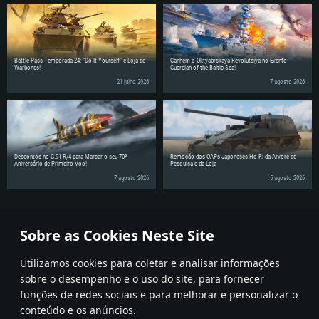
Battle Pass Temporada 24: “Do It Yourself” e Loja de
Ganhem o Oktyabrskaya Revolutsiya no Evento
Warbonds!
Guardian of the Baltic Sea!
21 julho 2026
7 agosto 2026
Descontos no G.91 R/4 para Marcar o seu 70º
Remoção dos OAPs Japoneses Ho-RI da Árvore de
Aniversário de Primeiro Voo!
Pesquisa e da Loja
7 agosto 2026
5 agosto 2026
Partilhe as notícias com os seus amigos!
Sobre as Cookies Neste Site
Utilizamos cookies para coletar e analisar informações
sobre o desempenho e o uso do site, para fornecer
funções de redes sociais e para melhorar e personalizar o
conteúdo e os anúncios.