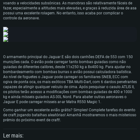
voando a velocidades subsónicas. As manobras são relativamente fáceis de
Memória: 4GB
Memória: 6 GB
Memória: 4 GB
fazer, especialmente a altitudes mais elevadas, e graças à reduzida área de asa
Placa Gráfica: Placa com DirectX 11: AMD Radeon 77XX / NVIDIA GeForce
Placa Gráfica: Intel Iris Pro 5200 (Mac), equivalentes AMD/Nvidia para Mac.
Placa Gráfica: NVIDIA 660 com os drivers mais recentes (não mais de 6
possui uma excelente rolagem. No entanto, isso acaba por complicar o
GTX 660. Resolução mínima suportada: 720p
Resolução mínima suportada: 720p com suporte Metal.
meses) / equivalentes AMD com os drivers mais recentes com suporte
controle da aeronave.
Vulkan (não mais de 6 meses); Resolução mínima suportada: 720p.
Network: Internet de banda larga.
Network: Internet de banda larga.
Network: Internet de banda larga.
Disco: 23,1 GB
Disco: 21,5 GB
Disco: 21,5 GB
Recomendado
Recomendado
Recomendado
Sistema Operativo: Windows 10/11 (64 bit)
Sistema Operativo: Mac OS Big Sur 11.0 ou versão mais recente
O armamento principal do Jaguar E são dois canhões DEFA de 553 com 150
Sistema Operativo: Ubuntu 20.04 64bit
munições cada. O avião pode carregar tanto bombas guiadas como não
Processador: Intel Core i5, Ryzen 5 3600 ou superior
Processador: Core i7 (Intel Xeon não suportado)
guiadas de diferentes calibres, desde 11x250 kg a 8x400 kg. Para ajudar no
Processador: Intel Core i7
bombardeamento com bombas burras o avião possui calculadora balística.
Memória: 16 GB ou mais
Memória: 8 GB
Ao nível de foguetes o Jaguar pode carregar os familiares SNEB, ECC com
Memória: 16 GB
Placa Gráfica: Placa com DirectX 11 ou superior; Nvidia GeForce 1060 ou
Placa Gráfica: Radeon Vega II ou superior com suporte Metal.
ogiva de ponta oca, os mais exóticos TBA Multi-Dart, com 6 dardos penetrantes
superior, Radeon RX 570 ou superior
Placa Gráfica: NVIDIA 1060 com os drivers mais recentes (não mais de 6
capazes de atingir qualquer veículo de cima. Após pesquisar o casulo ATLIS II,
Network: Internet de banda larga.
meses) / equivalentes AMD (Radeon RX 570) com os drivers mais recentes
os pilotos terão acesso a modificações com bombas guiadas de 400 e 1000
Network: Internet de banda larga.
(não mais de 6 meses) com suporte Vulkan.
kg e ainda mísseis guiados AS-30L Nord. Para abater outras aeronaves o
Disco: 60,2 GB
Disco: 75,9 GB
Jaguar E pode carregar mísseis ar-ar Matra R550 Magic 1.
Network: Internet de banda larga.
Como ganhar um excelente avião grátis? Simples! Complete tarefas do evento
Disco: 60,2 GB
de craft jogando batalhas aleatórias! Amanhã mostraremos o mais misterioso
prémio do próximo event de craft!.
Ler mais: