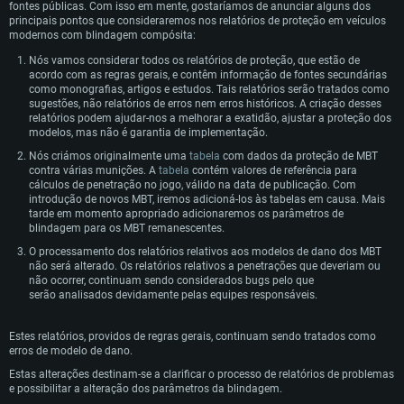
Sistema Operativo: Windows 10 (64 bit)
Sistema Operativo: Mac OS Big Sur 11.0 ou versão mais recente
Sistema Operativo: Distribuições mais modernas do Linux de 64bit
fontes públicas. Com isso em mente, gostaríamos de anunciar alguns dos
principais pontos que consideraremos nos relatórios de proteção em veículos
Processador: Dual-Core 2.2 GHz
Processador: Core i5 2.2GHz mínimo (Intel Xeon não suportado)
Processador: Dual-Core 2.4 GHz
modernos com blindagem compósita:
Memória: 4GB
Memória: 6 GB
Memória: 4 GB
Nós vamos considerar todos os relatórios de proteção, que estão de
Placa Gráfica: Placa com DirectX 11: AMD Radeon 77XX / NVIDIA GeForce
Placa Gráfica: Intel Iris Pro 5200 (Mac), equivalentes AMD/Nvidia para Mac.
Placa Gráfica: NVIDIA 660 com os drivers mais recentes (não mais de 6
acordo com as regras gerais, e contêm informação de fontes secundárias
GTX 660. Resolução mínima suportada: 720p
Resolução mínima suportada: 720p com suporte Metal.
meses) / equivalentes AMD com os drivers mais recentes com suporte
como monografias, artigos e estudos. Tais relatórios serão tratados como
Vulkan (não mais de 6 meses); Resolução mínima suportada: 720p.
sugestões, não relatórios de erros nem erros históricos. A criação desses
Network: Internet de banda larga.
Network: Internet de banda larga.
relatórios podem ajudar-nos a melhorar a exatidão, ajustar a proteção dos
Network: Internet de banda larga.
modelos, mas não é garantia de implementação.
Disco: 23,1 GB
Disco: 21,5 GB
Disco: 21,5 GB
Nós criámos originalmente uma
tabela
com dados da proteção de MBT
Recomendado
Recomendado
contra várias munições. A
tabela
contém valores de referência para
Recomendado
cálculos de penetração no jogo, válido na data de publicação. Com
Sistema Operativo: Windows 10/11 (64 bit)
Sistema Operativo: Mac OS Big Sur 11.0 ou versão mais recente
introdução de novos MBT, iremos adicioná-los às tabelas em causa. Mais
Sistema Operativo: Ubuntu 20.04 64bit
tarde em momento apropriado adicionaremos os parâmetros de
Processador: Intel Core i5, Ryzen 5 3600 ou superior
Processador: Core i7 (Intel Xeon não suportado)
blindagem para os MBT remanescentes.
Processador: Intel Core i7
Memória: 16 GB ou mais
Memória: 8 GB
O processamento dos relatórios relativos aos modelos de dano dos MBT
Memória: 16 GB
não será alterado. Os relatórios relativos a penetrações que deveriam ou
Placa Gráfica: Placa com DirectX 11 ou superior; Nvidia GeForce 1060 ou
Placa Gráfica: Radeon Vega II ou superior com suporte Metal.
não ocorrer, continuam sendo considerados bugs pelo que
superior, Radeon RX 570 ou superior
Placa Gráfica: NVIDIA 1060 com os drivers mais recentes (não mais de 6
Network: Internet de banda larga.
serão analisados devidamente pelas equipes responsáveis.
meses) / equivalentes AMD (Radeon RX 570) com os drivers mais recentes
Network: Internet de banda larga.
(não mais de 6 meses) com suporte Vulkan.
Disco: 60,2 GB
Disco: 75,9 GB
Network: Internet de banda larga.
Estes relatórios, providos de regras gerais, continuam sendo tratados como
erros de modelo de dano.
Disco: 60,2 GB
Estas alterações destinam-se a clarificar o processo de relatórios de problemas
e possibilitar a alteração dos parâmetros da blindagem.