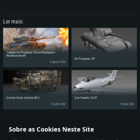
Ler mais:
Trabalho em Progresso: Novos Decalques e
Mecânicas de QdV
Em Progresso: M7
3 agosto 2026
Scimitar Strike: Scimitar Mk.2
Sob-Trabalho: CA-27
23 julho 2026
17 julho 2026
Partilhe as notícias com os seus amigos!
Sobre as Cookies Neste Site