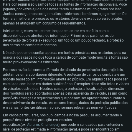
Para conseguir isso usamos todas as fontes de informação disponíveis. Você,
jogador, por vezes ajuda-nos nessa tarefa e estamos muito gratos por isso.
Juntos conseguimos corrigir muitos problemas e tornámos o jogo melhor. De
forma a melhorar o processo os relatórios de erros e exatidão serão aceites
apenas se atingirem um conjunto de requerimentos.
Infelizmente, esses requerimentos podem entrar em conflito com a
disponibilidade e abertura de informação. Primeiro, os parâmetros de
penetração de projéteis - segundo, um tópico um pouco fechado, a proteção
dos carros de combate modernos.
Nós não podemos confiar apenas em fontes primárias nos relatórios, pois na
maioria dos casos no que toca a carros de combate modernos, tais fontes são
muito provavelmente classificadas.
Por essa razão, tal como a fórmula de cálculo da penetração dos projécteis,
adotámos uma abordagem diferente. A proteção de carros de combate é um
modelo baseado em informação aberta ao público. Em alguns casos pode ser
calculada com base em dados publicitários. Exemplos disso são fotos e vídeos
de veículos destruídos. Noutros casos, a proteção, a localização e dimensão
REQUERIMENTOS DE SISTEMA
dos módulos serão abordados apenas pela aparência do veículo, assim como
possíveis ameaças e requerimentos que possam ser apresentados durante o
desenvolvimento do veículo. Ao mesmo tempo, dados da proteção publicados
PC
MAC
em várias fontes científicas não são sempre relevantes nem verificadas.
Linux
Em casos particulares, nós publicamos a nossa pesquisa argumentando o
porquê desse nível de proteção em veículos
Mínimo
Mínimo
Mínimo
específicos(ex:
Abrams
,
Challenger
), que podem ser usados para entender o
nível de proteção estimada e informação geral, e pode ser encontrado em