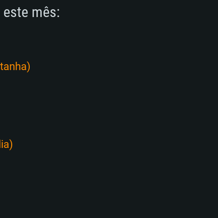
a este mês:
etanha)
lia)