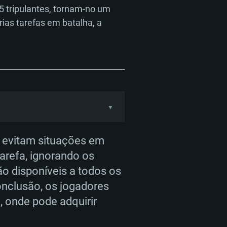
5 tripulantes, tornam-no um
ias tarefas em batalha, a
▼
 e evitam situações em
refa, ignorando os
ão disponíveis a todos os
onclusão, os jogadores
, onde pode adquirir
nferior direito.