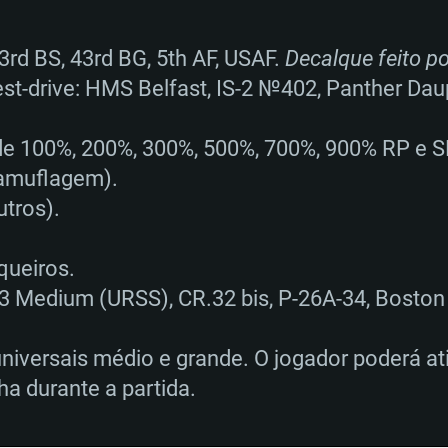
03rd BS, 43rd BG, 5th AF, USAF.
Decalque feito por
est-drive: HMS Belfast, IS-2 №402, Panther Da
e 100%, 200%, 300%, 500%, 700%, 900% RP e SL 
camuflagem).
tros).
RIMENTOS DE S
queiros.
3 Medium (URSS), CR.32 bis, P-26A-34, Boston 
niversais médio e grande. O jogador poderá at
MAC
a durante a partida.
Recomendad
Recomendad
Recomendad