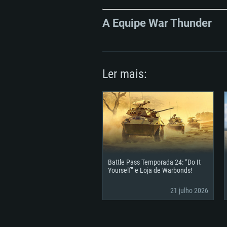
A Equipe War Thunder
Ler mais:
Agora pode ver os itens d
As aquisições podem ser f
Battle Pass Temporada 24: “Do It
Yourself” e Loja de Warbonds!
21 julho 2026