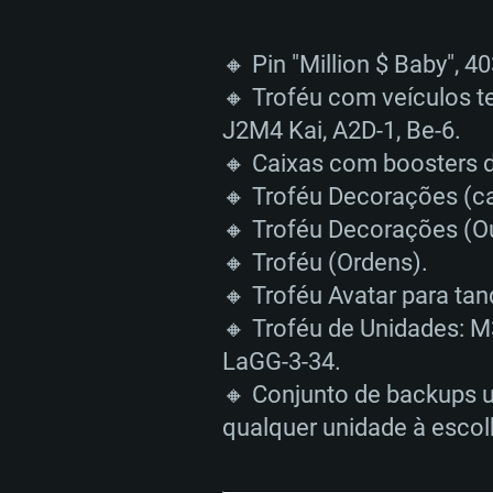
🔸 Pin "Million $ Baby", 4
🔸 Troféu com veículos t
J2M4 Kai, A2D-1, Be-6.
🔸 Caixas com boosters d
🔸 Troféu Decorações (
🔸 Troféu Decorações (Ou
🔸 Troféu (Ordens).
REQUE
🔸 Troféu Avatar para tan
🔸 Troféu de Unidades: М
LaGG-3-34.
🔸 Conjunto de backups u
PC
qualquer unidade à escolh
Mínimo
Mínimo
Mínimo