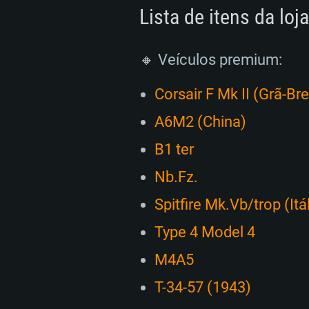
Lista de itens da loj
🔸 Veículos premium:
Corsair F Mk II (Grã-Br
A6M2 (China)
B1 ter
Nb.Fz.
Spitfire Mk.Vb/trop (Itá
Type 4 Model 4
M4A5
Т-34-57 (1943)