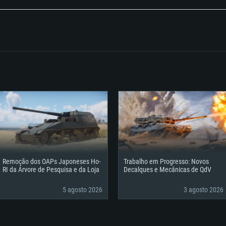
isponíveis e respetivos detalhes.
eitas clicando no botão Adquirir ou Purchase, n
Remoção dos OAPs Japoneses Ho-
Trabalho em Progresso: Novos
RI da Árvore de Pesquisa e da Loja
Decalques e Mecânicas de QdV
5 agosto 2026
3 agosto 2026