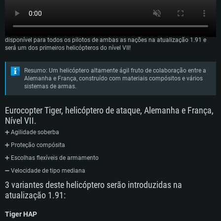
O Eurocopter Tiger é um helicóptero de combate moderno desenvolvido em
conjunto entre a Alemanha e França nos anos 80. Em breve o Tiger estará
disponível para todos os pilotos de ambas as nações na atualização 1.91 e
será um dos primeiros helicópteros do nível VII!
Resumo: Um helicóptero altamente ágil fruto de colaboração entre a
Alemanha e França, construído com materiais compósitos e vários
sistemas de armas.
Eurocopter Tiger, helicóptero de ataque, Alemanha e França,
Nível VII.
➕ Agilidade soberba
➕ Proteção compósita
➕ Escolhas flexíveis de armamento
➖ Velocidade de tipo mediana
3 variantes deste helicóptero serão introduzidas na
atualização 1.91:
Tiger HAP