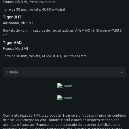
França, Nível VI, Premium, bundle.
Torre de 30 mm, rockets, HOT-3 e Mistral
Tiger UHT
Alemanha, Nível VII
Rockets de 70 mm, casulos de metralhadoras, ATGM HOT-3, Stinger e PARS 3
LR
Tiger HAD
França, Nível VII
Torre de 30 mm, rockets, ATGM HOT-3, Hellfire e Mistral
História
▼
O desenvolvimento do que eventualmente se tornaria o Eurocopter EC665
começou em 1984, após lançamento de um conjunto de requerimentos da
Alemanha Ocidental e França para um novo tipo de helicóptero de combate
multifunções. Embora o desenvolvimento inicial viesse acompanhado de
problemas económicos e políticos levando até ao cancelamento em 1986, o
interesse no desenvolvimento de ambos os lados levou eventualmente ao
relançamento do projeto em Novembro de 1987.
Inabalado pelo final da Guerra Fria no inicio dos anos 90, o desenvolvimento
Com a atualização 1.91, o Eurocopter Tiger será um dos primeiros helicópteros
do Eurocopter EC665 entrou na fase inicial com a conclusão do primeiro
de nível VII a chegar ao War Thunder, e será o novo helicóptero de topo dos
protótipo e respetivos voos de teste em Abril de 1991. Após testes bem
alemães e franceses. Representando o pináculo do desenho de helicópteros
sucedidos, as primeiras encomendas do EC665 foram feitas pela Alemanha e