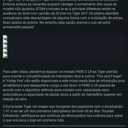
Sistema Operativo: Windows 10/11 (64 bit)
Sistema Operativo: Mac OS Big Sur 11.0 ou versão mais recente
Embora ambas as variantes possam carregar o armamento dito usual de
Sistema Operativo: Ubuntu 20.04 64bit
Processador: Intel Core i5, Ryzen 5 3600 ou superior
Processador: Core i7 (Intel Xeon não suportado)
rockets não guiados, ATGM e mísseis ar-ar, a principal diferença reside na
Processador: Intel Core i7
ausência da torre com canhão de 30 mm no Tiger UHT. Os pilotos alemães
Memória: 16 GB ou mais
Memória: 8 GB
compensam esta desvantagem de alguma forma com a instalação de armas
Memória: 16 GB
fixas abaixo do pylons. No entanto, esta opção previne o uso de outro
Placa Gráfica: Placa com DirectX 11 ou superior; Nvidia GeForce 1060 ou
Placa Gráfica: Radeon Vega II ou superior com suporte Metal.
armamento pesado!
superior, Radeon RX 570 ou superior
Placa Gráfica: NVIDIA 1060 com os drivers mais recentes (não mais de 6
Network: Internet de banda larga.
meses) / equivalentes AMD (Radeon RX 570) com os drivers mais recentes
Network: Internet de banda larga.
(não mais de 6 meses) com suporte Vulkan.
Disco: 60,2 GB
Disco: 75,9 GB
Network: Internet de banda larga.
Disco: 60,2 GB
Para além disso, decidimos equipar os mísseis PARS 3 LR ao Tiger alemão
para manter a competitividade do helicóptero face a outros. “Fire and Forget”
e “Volley Fire” não estão disponíveis a este míssil nesta fase de introdução pois
acreditamos que desequilibra o jogo a seu favor. O PARS 3 LR operará de
acordo com o algoritmo definido para mísseis com capacidade semi-
automáticas e capacidade de atacar alvos a partir do hemisfério superior em
relação ao alvo.
O Eurocopter Tiger vai chegar aos hangares dos jogadores com a atualização
1.91 e vai ser um dos primeiros helicópteros de nível VII do War Thunder.
Entretanto, certifique-se que continua de olhos postos nas notícias para saber
o que virá para o jogo em primeira mão.