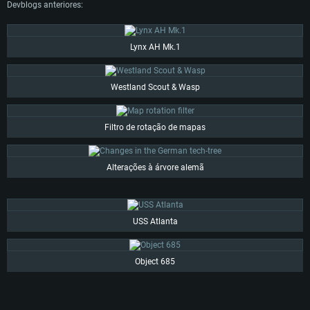
Devblogs anteriores:
Lynx AH Mk.1
Westland Scout & Wasp
Filtro de rotação de mapas
Alterações à árvore alemã
USS Atlanta
Object 685