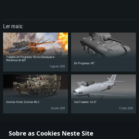
Ler mais:
Trabalho em Progresso: Novos Decalques e
Mecânicas de QdV
Em Progresso: M7
3 agosto 2026
Scimitar Strike: Scimitar Mk.2
Sob-Trabalho: CA-27
23 julho 2026
17 julho 2026
Partilhe as notícias com os seus amigos!
Sobre as Cookies Neste Site