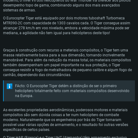
moderno, o nível VII dos helicópteros do War Thunder irá oferecer aos pilotos
França em 1999. O primeiro modelo de produção saiu das linhas de
desempenho topo de gama, combinando alguns dos mais avançados
montagem em 2002, com subsequentes unidades a entrar em serviço no ano
sistemas de armas.
seguinte. Até à data,135 Tigers foram produzidos, e a produção ainda
O Eurocopter Tiger está equipado por dois motores tuboshaft Turbomeca
continua.
MTR390-2C com capacidade de 1303 cavalos cada. O Tiger consegue assim
REQUERIMENTOS DE SISTEMA
Desde sua entrada em serviço no inicio dos anos 2000, o Eurocopter Tiger
alcançar 278 km/h em voo nivelado, embora a velocidade máxima pode ser
esteve em combate no Afeganistão e Líbia sob o estandarte das forças
mediana, a agilidade não tem igual para helicópteros deste tipo!
francesas e alemãs, e mais recentemente no norte do Mali. O helicóptero
também foi exportado para a Espanha e Austrália e continua em serviço nos
PC
MAC
dias de hoje.
Graças à construção com recurso a meteriais compósitos, o Tiger tem uma
Linux
massa relativamente baixa para a sua dimensão, tornando incrivelmente
manobrável. Para além da redução da massa total, os materiais compósitos
Mínimo
Mínimo
Mínimo
também desempenham um papel importante na sua proteção, o Tiger
consegue resistir a fogo de metralhadora de pequeno calibre e algum fogo de
Sistema Operativo: Windows 10 (64 bit)
Sistema Operativo: Mac OS Big Sur 11.0 ou versão mais recente
Sistema Operativo: Distribuições mais modernas do Linux de 64bit
canhão, dependendo das circunstâncias.
Processador: Dual-Core 2.2 GHz
Processador: Core i5 2.2GHz mínimo (Intel Xeon não suportado)
Processador: Dual-Core 2.4 GHz
FActo: O Eurocopter Tiger detém a distinção de ser o primeiro
Memória: 4GB
Memória: 6 GB
Memória: 4 GB
helicóptero totalmente feito com materiais compósitos desenvolvido
na Europa.
Placa Gráfica: Placa com DirectX 11: AMD Radeon 77XX / NVIDIA GeForce
Placa Gráfica: Intel Iris Pro 5200 (Mac), equivalentes AMD/Nvidia para Mac.
Placa Gráfica: NVIDIA 660 com os drivers mais recentes (não mais de 6
GTX 660. Resolução mínima suportada: 720p
Resolução mínima suportada: 720p com suporte Metal.
meses) / equivalentes AMD com os drivers mais recentes com suporte
Vulkan (não mais de 6 meses); Resolução mínima suportada: 720p.
Network: Internet de banda larga.
Network: Internet de banda larga.
As excelentes propriedades aerodinâmicas, poderosos motores e materiais
Network: Internet de banda larga.
compósitos são sem dúvida coisas a ter num helicóptero de combate
Disco: 23,1 GB
Disco: 21,5 GB
moderno. Naturalmente que os engenheiros por trás do Tiger tornaram
Disco: 21,5 GB
possível usar várias opções de armamento, e o resultado foi outras versões
Recomendado
Recomendado
específicas de certos países.
Recomendado
O Tiger HAP (França) e o Tiger UHT (Alemanha) têm armamento exclusivo.