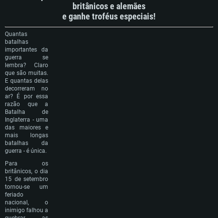
britânicos e alemães
e ganhe troféus especiais!
Quantas
batalhas
importantes da
guerra se
lembra? Claro
que são muitas.
E quantas delas
decorreram no
ar? É por essa
razão que a
Batalha de
Inglaterra - uma
das maiores e
mais longas
batalhas da
guerra - é única.
Para os
britânicos, o dia
15 de setembro
tornou-se um
feriado
nacional, o
inimigo falhou a