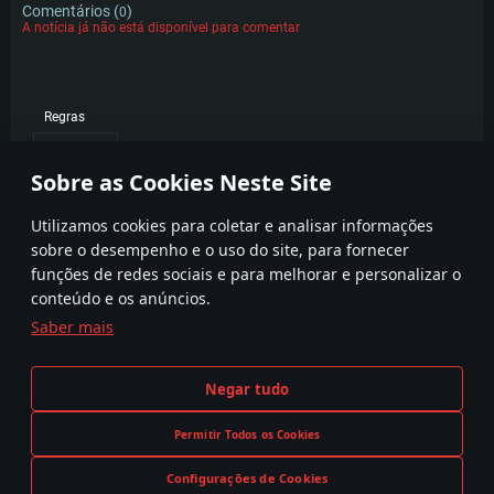
Comentários (
)
0
A notícia já não está disponível para comentar
Regras
POPULAR
Sobre as Cookies Neste Site
Utilizamos cookies para coletar e analisar informações
sobre o desempenho e o uso do site, para fornecer
funções de redes sociais e para melhorar e personalizar o
conteúdo e os anúncios.
Saber mais
Termos e condições
Definições de Cookies
Negar tudo
Termos de Serviço
Apoio ao Cliente
Política de Privacidade
Permitir Todos os Cookies
Configurações de Cookies
A reprodução de qualquer sistema de armas ou veículo neste jogo não significa participação no desenvolvimento,