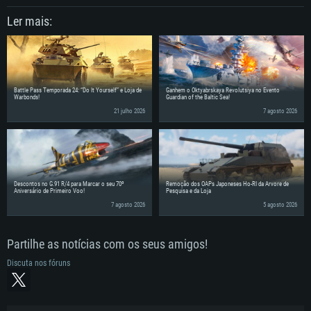
Ler mais:
Battle Pass Temporada 24: “Do It Yourself” e Loja de
Ganhem o Oktyabrskaya Revolutsiya no Evento
Warbonds!
Guardian of the Baltic Sea!
21 julho 2026
7 agosto 2026
Descontos no G.91 R/4 para Marcar o seu 70º
Remoção dos OAPs Japoneses Ho-RI da Árvore de
Aniversário de Primeiro Voo!
Pesquisa e da Loja
7 agosto 2026
5 agosto 2026
Partilhe as notícias com os seus amigos!
Discuta nos fóruns