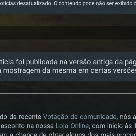
tícias desatualizado. O conteúdo pode não ser exibido 
tícia foi publicada na versão antiga da pá
 mostragem da mesma em certas versões
ado da recente
Votação da comunidade
, nós
 desconto na nossa
Loja Online
, com inicio às 
 tem a chance de obter alguns dos mais procu