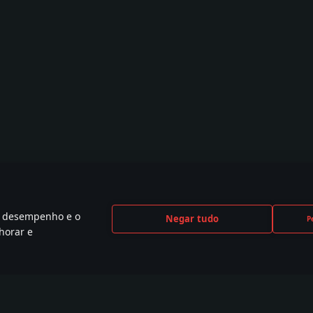
 o desempenho e o
Negar tudo
P
horar e