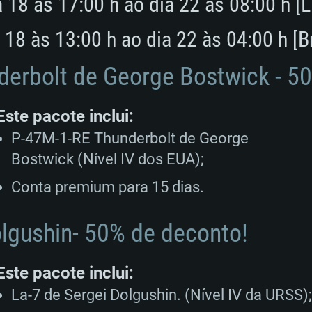
 18 às 17:00 h ao dia 22 às 08:00 h [
Recomendad
Recomendad
Recomendad
 18 às 13:00 h ao dia 22 às 04:00 h [Br
64 bit)
ur 11.0 ou versão
es mais modernas
Sistema Operativo
Sistema Operativo
Sistema Operativo
derbolt de
George Bostwick
- 5
mais recente
Processador: Intel
Processador: Intel
Este pacote inclui:
nimo (Intel Xeon
superior
Processador: Core
P-47M-1-RE Thunderbolt de George
Memória: 16 GB
Bostwick (Nível IV dos EUA);
Memória: 16 GB o
Memória: 8 GB
tX 11: AMD Radeon
Placa Gráfica: NV
Conta premium para 15 dias.
. Resolução
s drivers mais
Placa Gráfica: Pla
Placa Gráfica: Ra
recentes (não mai
 (Mac),
/ equivalentes
Nvidia GeForce 10
suporte Metal.
AMD (Radeon RX 5
lgushin
- 50% de deconto!
Mac. Resolução
tes com suporte
ou superior
recentes (não ma
.
Network: Internet 
porte Metal.
Resolução mínima
Vulkan.
Este pacote inclui:
Network: Internet 
La-7 de Sergei Dolgushin. (Nível IV da URSS);
Disco: 60,2 GB
.
Network: Internet 