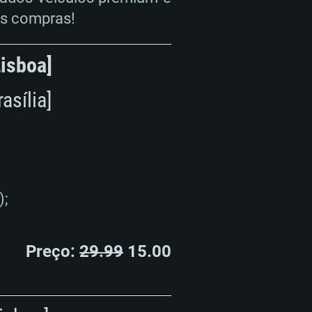
as compras!
Lisboa]
asília]
);
ISTEMA
Preço:
29.99
15.00
Linux