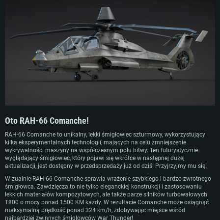
zakończeniu. Rozpoczęty na początku lat 80. w ramach programu LHX (Light
Helicopter eXperimental — ang. eksperymentalny śmigłowiec lekki) miał na celu
zastąpienie starzejących się śmigłowców zwiadowczych, takich jak OH-58
Kiowa. Zaprojektowany w technologii stealth, zaawansowaną awioniką i
sterowaniem fly-by-wire, Comanche miał służyć do głębokiej infiltracji
terytorium wroga. Odzwierciedlało to zimnowojenne priorytety walki z
zaawansowanym technologicznie przeciwnikiem, głównie Związkiem
Radzieckim, na konwencjonalnym polu bitwy. Jednak wraz z upadkiem
Związku Radzieckiego i zmieniającymi się priorytetami wojska znaczenie
programu spadło. Wojna asymetryczna i walki przeciwpartyzanckie stały się
nowymi, dominującymi problemami, w dodatku RAH-66 gnębiony był przez
powtarzające się opóźnienia i rosnące koszty, co ostatecznie spowodowało
anulowanie projektu.
Do 2004 roku projekt Comanche został anulowany, zbudowano jedynie dwa
Oto RAH-66 Comanche!
prototypy. Fundusze z programu zostały skierowane do modernizacji
istniejących śmigłowców i systemów bezzałogowych, mających spełniać te
RAH-66 Comanche to unikalny, lekki śmigłowiec szturmowy, wykorzystujący
same zadania co Comanche. Chociaż projekt nigdy nie został ukończony,
kilka eksperymentalnych technologii, mających na celu zmniejszenie
zdobyte doświadczenie dało dużą wiedzę o zastosowaniu technologii stealth w
wykrywalności maszyny na współczesnym polu bitwy. Ten futurystycznie
śmigłowcach oraz o integracji różnych systemów.
wyglądający śmigłowiec, który pojawi się wkrótce w następnej dużej
aktualizacji, jest dostępny w przedsprzedaży już od dziś! Przyjrzyjmy mu się!
Wizualnie RAH-66 Comanche sprawia wrażenie szybkiego i bardzo zwrotnego
śmigłowca. Zawdzięcza to nie tylko eleganckiej konstrukcji i zastosowaniu
lekkich materiałów kompozytowych, ale także parze silników turbowałowych
T800 o mocy ponad 1500 KM każdy. W rezultacie Comanche może osiągnąć
maksymalną prędkość ponad 324 km/h, zdobywając miejsce wśród
najbardziej zwinnych śmigłowców War Thunder!