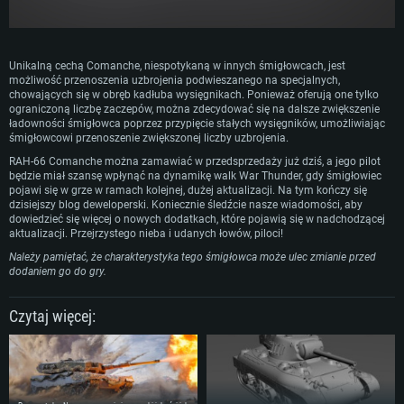
Unikalną cechą Comanche, niespotykaną w innych śmigłowcach, jest
możliwość przenoszenia uzbrojenia podwieszanego na specjalnych,
chowających się w obręb kadłuba wysięgnikach. Ponieważ oferują one tylko
ograniczoną liczbę zaczepów, można zdecydować się na dalsze zwiększenie
ładowności śmigłowca poprzez przypięcie stałych wysięgników, umożliwiając
śmigłowcowi przenoszenie zwiększonej liczby uzbrojenia.
RAH-66 Comanche można zamawiać w przedsprzedaży już dziś, a jego pilot
będzie miał szansę wpłynąć na dynamikę walk War Thunder, gdy śmigłowiec
pojawi się w grze w ramach kolejnej, dużej aktualizacji. Na tym kończy się
dzisiejszy blog deweloperski. Koniecznie śledźcie nasze wiadomości, aby
dowiedzieć się więcej o nowych dodatkach, które pojawią się w nadchodzącej
aktualizacji. Przejrzystego nieba i udanych łowów, piloci!
Należy pamiętać, że charakterystyka tego śmigłowca może ulec zmianie przed
dodaniem go do gry.
Czytaj więcej: