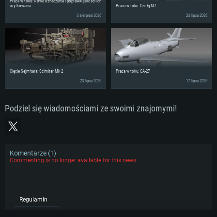
Praca w toku: Nowe oznaczenia i poprawki jakości ich
użytkowania
Praca w toku: Czołg M7
3 sierpnia 2026
24 lipca 2026
Cięcie Sejmitara: Scimitar Mk 2
Praca w toku: CA-27
23 lipca 2026
17 lipca 2026
Podziel się wiadomościami ze swoimi znajomymi!
Komentarze (
)
1
Commenting is no longer available for this news
Regulamin
POPULARNE