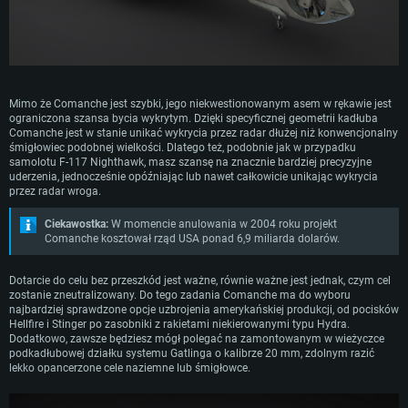
Rekomendowane
OS: Windows 10/11 (64 bit)
OS: Mac OS Big Sur 11.0 lub nowszy
OS: Ubuntu 20.04 64bit
Procesor: Intel Core i5 lub Ryzen 5 3600
Procesor: Intel Core i7 (Xeon nie jest wspierany)
Procesor: Intel Core i7
Pamięć: 16 GB
Pamięć: 8 GB
Pamięć: 16 GB
Karta graficzna: Karta obsługująca DirectX 11: Nvidia GeForce 1060 lub
Karta graficzna: Radeon Vega II lub lepsza
Mimo że Comanche jest szybki, jego niekwestionowanym asem w rękawie jest
lepsza, Radeon RX 570 lub lepsza
Karta graficzna: NVIDIA 1060 nowymi sterownikami (nie starsze niż 6
ograniczona szansa bycia wykrytym. Dzięki specyficznej geometrii kadłuba
Połączenie sieciowe: Internet szerokopasmowy
miesięcy) / podobna od AMD z nowymi sterownikami (nie starsze niż 6
Comanche jest w stanie unikać wykrycia przez radar dłużej niż konwencjonalny
Połączenie sieciowe: Internet szerokopasmowy
miesięcy) (minimalna rozdzielczość to 720p) ze wsparciem Vulkan
Dysk twardy: 62.2 GB (pełny klient)
śmigłowiec podobnej wielkości. Dlatego też, podobnie jak w przypadku
Dysk twardy: 62.2 GB (pełny klient)
Połączenie sieciowe: Internet szerokopasmowy
samolotu F-117 Nighthawk, masz szansę na znacznie bardziej precyzyjne
uderzenia, jednocześnie opóźniając lub nawet całkowicie unikając wykrycia
Dysk twardy: 62.2 GB (pełny klient)
przez radar wroga.
Ciekawostka:
W momencie anulowania w 2004 roku projekt
Comanche kosztował rząd USA ponad 6,9 miliarda dolarów.
Dotarcie do celu bez przeszkód jest ważne, równie ważne jest jednak, czym cel
zostanie zneutralizowany. Do tego zadania Comanche ma do wyboru
najbardziej sprawdzone opcje uzbrojenia amerykańskiej produkcji, od pocisków
Hellfire i Stinger po zasobniki z rakietami niekierowanymi typu Hydra.
Dodatkowo, zawsze będziesz mógł polegać na zamontowanym w wieżyczce
podkadłubowej działku systemu Gatlinga o kalibrze 20 mm, zdolnym razić
lekko opancerzone cele naziemne lub śmigłowce.