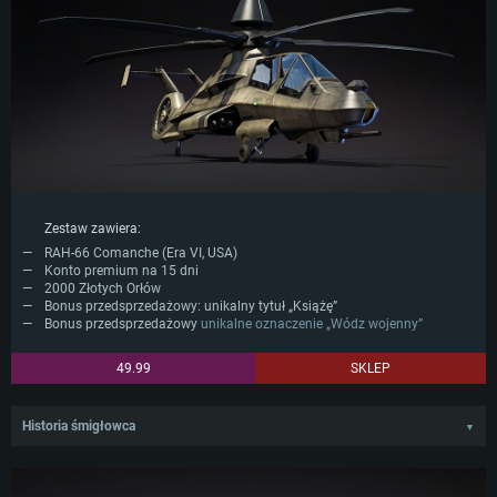
Zestaw zawiera:
RAH-66 Comanche (Era VI, USA)
Konto premium na 15 dni
2000 Złotych Orłów
Bonus przedsprzedażowy: unikalny tytuł „Książę”
Bonus przedsprzedażowy
unikalne oznaczenie „Wódz wojenny”
49.99
SKLEP
Historia śmigłowca
▼
RAH-66 Comanche był nowoczesnym śmigłowcem zwiadowczym i
szturmowym, opracowanym dzięki współpracy koncernów Boeing oraz
Sikorsky dla armii amerykańskiej w późnym stadium zimnej wojny i po jej