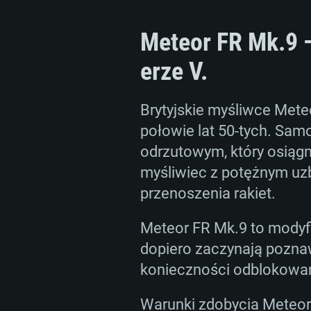
Meteor FR Mk.9 —
erze V.
Brytyjskie myśliwce Mete
połowie lat 50-tych. Sam
odrzutowym, który osiągn
myśliwiec z potężnym uzb
przenoszenia rakiet.
Meteor FR Mk.9 to modyfi
dopiero zaczynają pozna
konieczności odblokowani
Warunki zdobycia Meteor