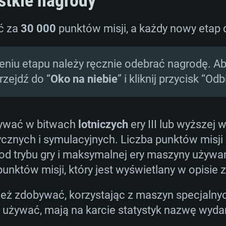
stkie nagrody
ć za
30 000
punktów misji, a każdy nowy etap
niu etapu należy ręcznie odebrać nagrodę. Aby 
rzejdź do “
Oko na niebie
” i kliknij przycisk “Od
bywać w bitwach
lotniczych
ery III lub wyższej 
ycznych i symulacyjnych. Liczba punktów misji
d trybu gry i maksymalnej ery maszyny używane
nktów misji, który jest wyświetlany w opisie 
ż zdobywać, korzystając z maszyn specjalnych 
używać, mają na karcie statystyk nazwę wydar