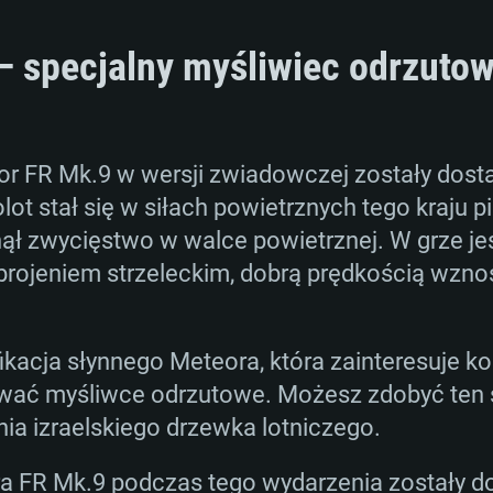
 specjalny myśliwiec odrzutowy
or FR Mk.9 w wersji zwiadowczej zostały dost
olot stał się w siłach powietrznych tego kraj
ął zwycięstwo w walce powietrznej. W grze je
rojeniem strzeleckim, dobrą prędkością wzno
kacja słynnego Meteora, która zainteresuje kol
wać myśliwce odrzutowe. Możesz zdobyć ten 
a izraelskiego drzewka lotniczego.
a FR Mk.9 podczas tego wydarzenia zostały d