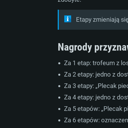
Etapy zmieniają się
Nagrody przyzna
Za 1 etap: trofeum z l
Za 2 etapy: jedno z d
Za 3 etapy: „Plecak pie
Za 4 etapy: jedno z d
Za 5 etapów: „Plecak p
Za 6 etapów: oznaczen