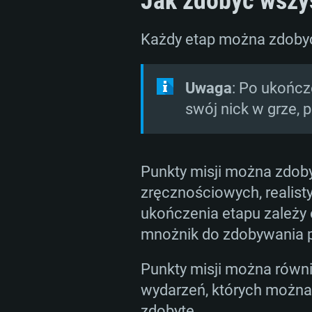
Jak zdobyć wszy
Każdy etap można zdoby
Uwaga
: Po ukończe
swój nick w grze, p
Punkty misji można zdo
zręcznościowych, realist
ukończenia etapu zależy o
mnożnik do zdobywania pu
Punkty misji można równie
wydarzeń, których można 
zdobyte.