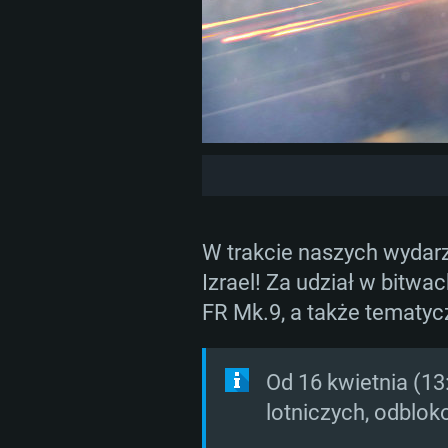
W trakcie naszych wydarze
Izrael! Za udział w bitw
FR Mk.9, a także tematyc
Od 16 kwietnia (13
lotniczych, odblok