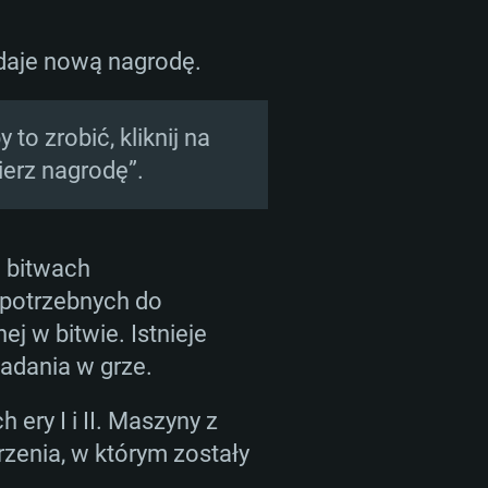
 daje nową nagrodę.
to zrobić, kliknij na
bierz nagrodę”.
w bitwach
 potrzebnych do
j w bitwie. Istnieje
zadania w grze.
ery I i II. Maszyny z
zenia, w którym zostały