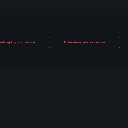
aakceptuj pliki cookie
Ustawienia plików cookie
TUBE
TWITCH
DISCORD
,000+ w
530,000+ w
140,000+ w
czności
społeczności
społeczności
Społeczność
Esports
T Live
TSS