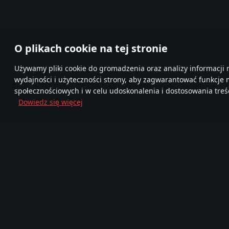
O plikach cookie na tej stronie
Używamy pliki cookie do gromadzenia oraz analizy informacji 
wydajności i użyteczności strony, aby zagwarantować funkcje
społecznościowych i w celu udoskonalenia i dostosowania treśc
Dowiedz się więcej
Dołącz do nas
FA
TELEGRAM
Ponad 95,000,000
Mor
Nowa Społeczność
graczy
720
Gra
Media
O grze
Zostań partnerem