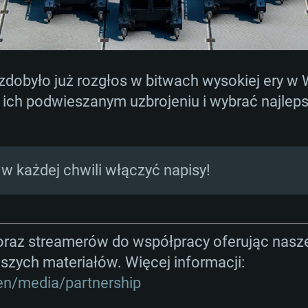
AGANIA SYSTE
 zdobyło już rozgłos w bitwach wysokiej ery w
For MAC
 ich podwieszanym uzbrojeniu i wybrać najlep
Rekomendow
Rekomendow
Rekomendow
w każdej chwili włączyć napisy!
wszy
x
OS: Windows 10/11
OS: Mac OS Big Su
OS: Ubuntu 20.04 
Hz (Xeon nie jest
Procesor: Intel Co
Procesor: Intel Co
Procesor: Intel Co
az streamerów do współpracy oferując nasze
Pamięć: 16 GB
Pamięć: 8 GB
Pamięć: 16 GB
aszych materiałów. Więcej informacji:
en/media/partnership
ca DirectX 11:
nowymi
Karta graficzna: K
Karta graficzna: R
Karta graficzna: