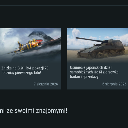
orce GTX 660.
00 (Mac) lub
miesięcy) /
Nvidia GeForce 10
sterownikami (nie 
Połączenie sieci
p
alna
ownikami (nie
lub lepsza
podobna od AMD z
lna rozdzielczość
starsze niż 6 mie
Dysk twardy: 62.2 
szerokopasmowy
Połączenie sieci
to 720p) ze wspa
szerokopasmowy
klient)
Dysk twardy: 62.2 
szerokopasmowy
Połączenie sieci
klient)
klient)
Dysk twardy: 62.2 
Usunięcie japońskich dział
Zniżka na G.91 R/4 z okazji 70.
samobieżnych Ho-Ri z drzewka
rocznicy pierwszego lotu!
badań i sprzedaży
7 sierpnia 2026
6 sierpnia 2026
mi ze swoimi znajomymi!