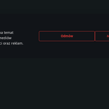
na temat
Odmów
Z
 mediów
i oraz reklam.
CEBOOK
INSTAGRAM
X
YOU
e than
440,000+ w
230,000+ w
2,650
,000 members
społeczności
społeczności
społe
Samouczki
Warsztat
War Thunder CDK
W