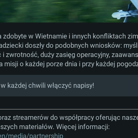
AGANIA SYSTE
 zdobyte w Wietnamie i innych konfliktach zim
For MAC
adziecki doszły do podobnych wniosków: myśli
 i zwrotność, duży zasięg operacyjny, zaawan
Rekomendow
Rekomendow
Rekomendow
misji o każdej porze dnia i przy każdej pogodz
w każdej chwili włączyć napisy!
wszy
x
OS: Windows 10/11
OS: Mac OS Big Su
OS: Ubuntu 20.04 
Hz (Xeon nie jest
Procesor: Intel Co
Procesor: Intel Co
Procesor: Intel Co
az streamerów do współpracy oferując nasze
Pamięć: 16 GB
Pamięć: 8 GB
Pamięć: 16 GB
aszych materiałów. Więcej informacji:
ca DirectX 11:
nowymi
Karta graficzna: K
Karta graficzna: R
Karta graficzna:
en/media/partnership