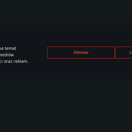
na temat
Odmów
Z
 mediów
i oraz reklam.
CEBOOK
INSTAGRAM
X
YOU
e than
440,000+ w
230,000+ w
2,650
,000 members
społeczności
społeczności
społe
Samouczki
Warsztat