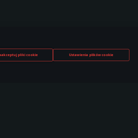
aakceptuj pliki cookie
Ustawienia plików cookie
TUBE
TWITCH
DISCORD
,000+ w
530,000+ w
140,000+ w
czności
społeczności
społeczności
Społeczność
Esports