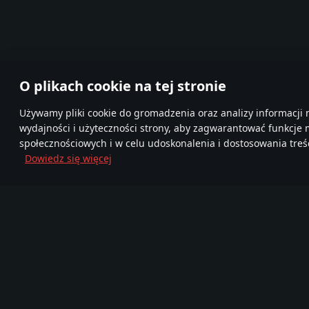
O plikach cookie na tej stronie
Używamy pliki cookie do gromadzenia oraz analizy informacji 
wydajności i użyteczności strony, aby zagwarantować funkcje
społecznościowych i w celu udoskonalenia i dostosowania treśc
Dowiedz się więcej
Dołącz do nas
FA
TELEGRAM
Ponad 95,000,000
Mor
Nowa Społeczność
graczy
720
Gra
Media