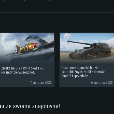
orce GTX 660.
00 (Mac) lub
miesięcy) /
Nvidia GeForce 10
sterownikami (nie 
Połączenie sieci
p
alna
ownikami (nie
lub lepsza
podobna od AMD z
lna rozdzielczość
starsze niż 6 mie
Dysk twardy: 62.2 
szerokopasmowy
Połączenie sieci
to 720p) ze wspa
szerokopasmowy
klient)
Dysk twardy: 62.2 
szerokopasmowy
Połączenie sieci
klient)
klient)
Dysk twardy: 62.2 
Usunięcie japońskich dział
Zniżka na G.91 R/4 z okazji 70.
samobieżnych Ho-Ri z drzewka
rocznicy pierwszego lotu!
badań i sprzedaży
7 sierpnia 2026
6 sierpnia 2026
mi ze swoimi znajomymi!