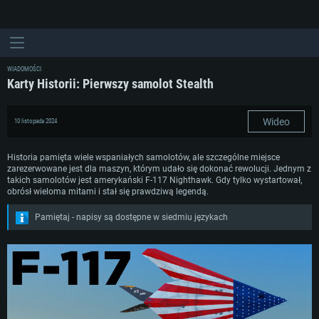
WIADOMOŚCI
Karty Historii: Pierwszy samolot Stealth
Wideo
10 listopada 2024
Historia pamięta wiele wspaniałych samolotów, ale szczególne miejsce
zarezerwowane jest dla maszyn, którym udało się dokonać rewolucji. Jednym z
takich samolotów jest amerykański F-117 Nighthawk. Gdy tylko wystartował,
obrósł wieloma mitami i stał się prawdziwą legendą.
Pamiętaj - napisy są dostępne w siedmiu językach
WYMAGANIA SYSTEMOWE
For PC
For MAC
For Linux