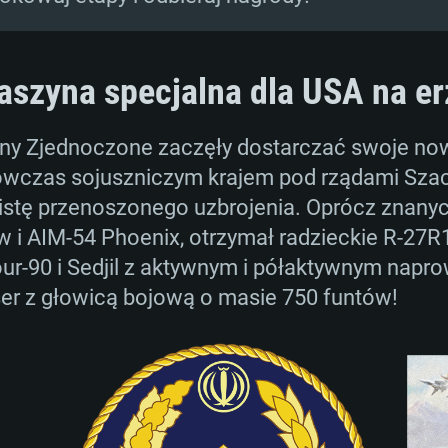
szyna specjalna dla USA na erz
tany Zjednoczone zaczęły dostarczać swoje n
wczas sojuszniczym krajem pod rządami Szacha
listę przenoszonego uzbrojenia. Oprócz znanyc
 i AIM-54 Phoenix, otrzymał radzieckie R-27R1,
akour-90 i Sedjil z aktywnym i półaktywnym na
ser z głowicą bojową o masie 750 funtów!