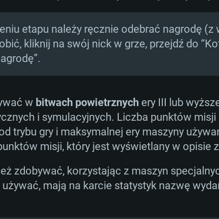
niu etapu należy ręcznie odebrać nagrodę (z
bić, kliknij na swój nick w grze, przejdź do “Kot 
nagrodę”.
bywać w
bitwach powietrznych
ery III lub wyżs
ycznych i symulacyjnych. Liczba punktów misji
d trybu gry i maksymalnej ery maszyny używane
nktów misji, który jest wyświetlany w opisie 
ż zdobywać, korzystając z maszyn specjalnych 
używać, mają na karcie statystyk nazwę wydar