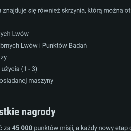
znajduje się również skrzynia, którą można ot
:
rnych Lwów
ebrnych Lwów i Punktów Badań
azy
życia (1 - 3)
posiadanej maszyny
stkie nagrody
ć za
45 000
punktów misji, a każdy nowy etap