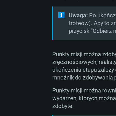
Uwaga:
Po ukończe
trofeów). Aby to zro
przycisk “Odbierz 
Punkty misji można zdo
zręcznościowych, realist
ukończenia etapu zależy o
mnożnik do zdobywania pu
Punkty misji można równie
wydarzeń, których można 
zdobyte.