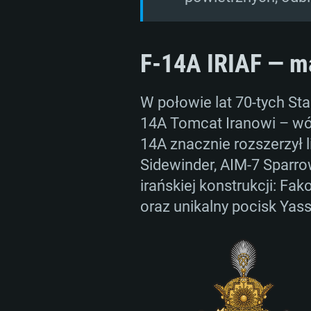
F-14A IRIAF — ma
W połowie lat 70-tych S
14A Tomcat Iranowi – wó
14A znacznie rozszerzył 
Sidewinder, AIM-7 Sparrow
irańskiej konstrukcji: F
oraz unikalny pocisk Yas