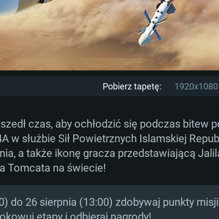
Pobierz tapetę:
1920x1080
zedł czas, aby ochłodzić się podczas bitew 
 w służbie Sił Powietrznych Islamskiej Republi
a, a także ikonę gracza przedstawiającą Jalil
ta Tomcata na świecie!
00) do 26 sierpnia (13:00) zdobywaj punkty misj
okowuj etapy i odbieraj nagrody!