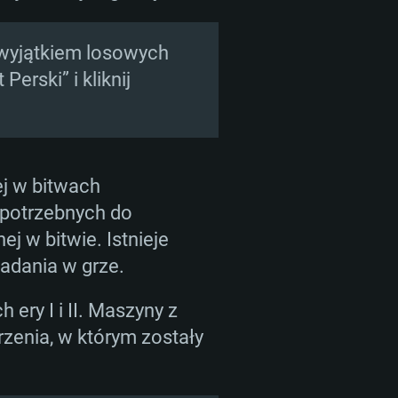
 wyjątkiem losowych
Perski” i kliknij
zej w bitwach
 potrzebnych do
j w bitwie. Istnieje
zadania w grze.
ery I i II. Maszyny z
zenia, w którym zostały