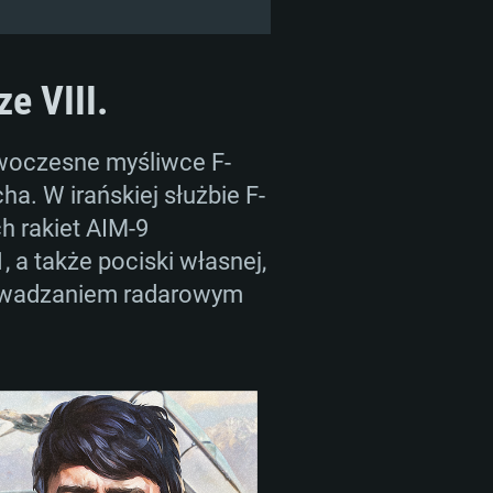
e VIII.
owoczesne myśliwce F-
. W irańskiej służbie F-
h rakiet AIM-9
 a także pociski własnej,
prowadzaniem radarowym