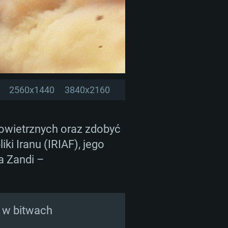
2560x1440
3840x2160
powietrznych oraz zdobyć
ki Iranu (IRIAF), jego
a Zandi –
i w bitwach