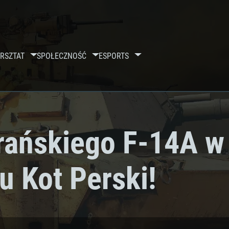
RSZTAT
SPOŁECZNOŚĆ
ESPORTS
rańskiego F-14A w
u Kot Perski!