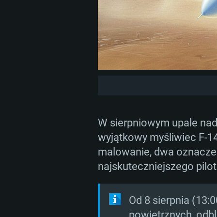
W sierpniowym upale nads
wyjątkowy myśliwiec F-14A
malowanie, dwa oznaczeni
najskuteczniejszego pilo
Od 8 sierpnia (13:
powietrznych, odbl