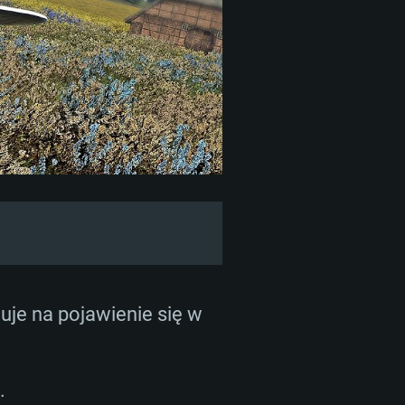
MOWE
uje na pojawienie się w
For Linux
ane
ane
ane
.