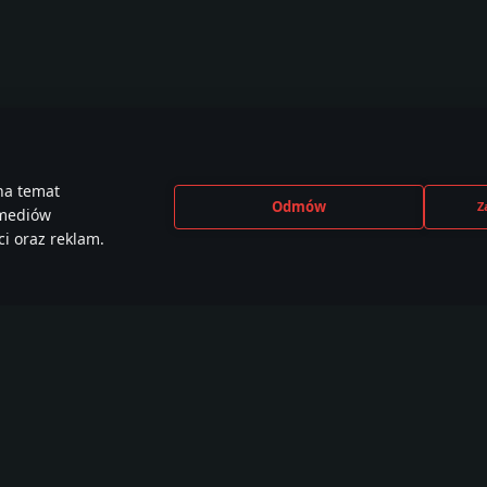
na temat
Odmów
Z
 mediów
i oraz reklam.
CEBOOK
INSTAGRAM
X
YOU
e than
440,000+ w
230,000+ w
2,650
,000 members
społeczności
społeczności
społe