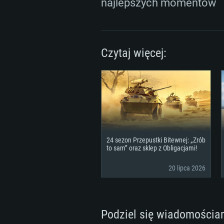
Dysk twardy: 22.1 GB (minimalny 
najlepszych momentów
Czytaj więcej:
24 sezon Przepustki Bitewnej: „Zrób
to sam” oraz sklep z Obligacjami!
20 lipca 2026
Podziel się wiadomościa