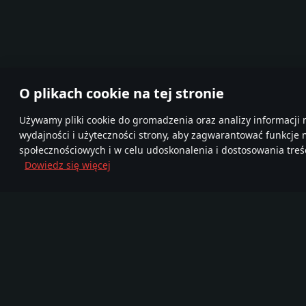
O plikach cookie na tej stronie
Używamy pliki cookie do gromadzenia oraz analizy informacji 
wydajności i użyteczności strony, aby zagwarantować funkcje
społecznościowych i w celu udoskonalenia i dostosowania treśc
Dowiedz się więcej
Dołącz do nas
FA
TELEGRAM
Ponad 95,000,000
Mor
Nowa Społeczność
graczy
720