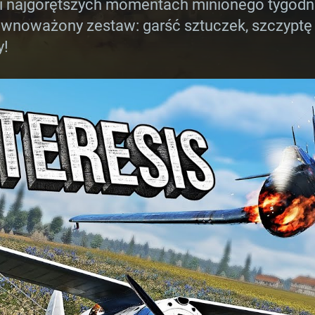
 najgorętszych momentach minionego tygodnia
wnoważony zestaw: garść sztuczek, szczyptę s
y!