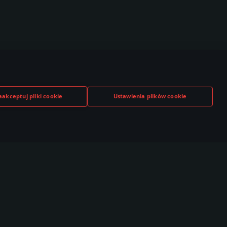
aakceptuj pliki cookie
Ustawienia plików cookie
TUBE
TWITCH
DISCORD
,000+ w
530,000+ w
140,000+ w
czności
społeczności
społeczności