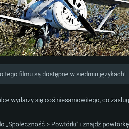
AGANIA SYSTE
do tego filmu są dostępne w siedmiu językach!
walce wydarzy się coś niesamowitego, co zasług
For MAC
Rekomendow
Rekomendow
Rekomendow
do „Społeczność > Powtórki” i znajdź powtórkę