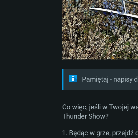
WYM
Pamiętaj - napisy 
Co więc, jeśli w Twojej 
For PC
Thunder Show?
Minimalne
Minimalne
Minimalne
Będąc w grze, przejdź 