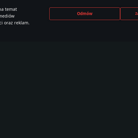
na temat
Odmów
Z
 mediów
i oraz reklam.
CEBOOK
INSTAGRAM
X
YOU
e than
440,000+ w
230,000+ w
2,650
,000 members
społeczności
społeczności
społe
Samouczki
Warsztat
War Thunder CDK
W
Malowania
O
Misje
W
Lokacje
F
Modele
W
Z