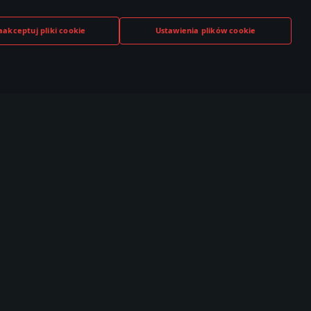
aakceptuj pliki cookie
Ustawienia plików cookie
TUBE
TWITCH
DISCORD
,000+ w
530,000+ w
140,000+ w
czności
społeczności
społeczności
Społeczność
Esports
T Live
TSS
brazki
Ranking Klanowy
ideo
Dywizjony
orum
WTCS Ranking
iki
najdź Gracza