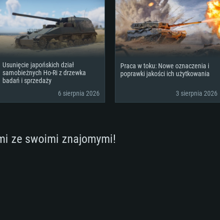
lna rozdzielczość
starsze niż 6 mie
Dysk twardy: 62.2 
szerokopasmowy
Połączenie sieci
to 720p) ze wspa
szerokopasmowy
klient)
Dysk twardy: 62.2 
szerokopasmowy
Połączenie sieci
klient)
Usunięcie japońskich dział
Praca w toku: Nowe oznaczenia i
klient)
Dysk twardy: 62.2 
samobieżnych Ho-Ri z drzewka
poprawki jakości ich użytkowania
badań i sprzedaży
6 sierpnia 2026
3 sierpnia 2026
mi ze swoimi znajomymi!