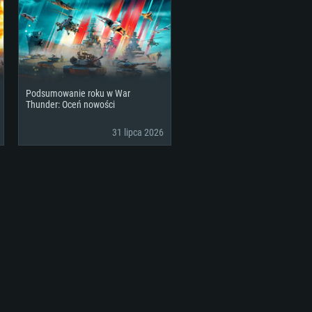
sięcy) (minimalna rozdzielczość
GB (pełny klient)
owe: Internet szerokopasmowy
rciem Vulkan
GB (pełny klient)
owe: Internet szerokopasmowy
Podsumowanie roku w War
GB (pełny klient)
Thunder: Oceń nowości
31 lipca 2026