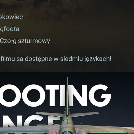
tłokowiec
ogfoota
 Czołg szturmowy
 filmu są dostępne w siedmiu językach!
AGANIA SYSTE