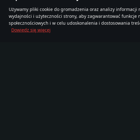
Używamy pliki cookie do gromadzenia oraz analizy informacji 
wydajności i użyteczności strony, aby zagwarantować funkcje
społecznościowych i w celu udoskonalenia i dostosowania treśc
Dowiedz się więcej
Dołącz do nas
FA
TELEGRAM
Ponad 95,000,000
Mor
Nowa Społeczność
graczy
720
Gra
Media
O grze
Zostań partnerem
Wiadomości
Filmy
Blog Deweloperski
Zrzuty ekranu
Pojazdy wojskowe
Tapety
FAQ
Soundtrack
War Thunder Mobile
Zestaw Prasowy