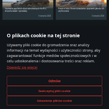
Usunięcie japońskich dział samobieżnych Ho-Ri z
Praca w toku: Nowe oznaczenia i poprawki jakości ich
drzewka badań i sprzedaży
użytkowania
6 sierpnia 2026
3 sierpnia 2026
Podziel się wiadomościami ze swoimi znajomymi!
O plikach cookie na tej stronie
Używamy pliki cookie do gromadzenia oraz analizy
informacji na temat wydajności i użyteczności strony, aby
zagwarantować funkcje mediów społecznościowych i w
celu udoskonalenia i dostosowania treści oraz reklam.
Dowiedz się więcej
Regulamin
Ustawienia plików cookie
Odmów
Warunki świadczenia usług
Pomoc techniczna
Polityka prywatności
Zaakceptuj pliki cookie
Ustawienia plików cookie
Przedstawienie w tej grze dowolnej prawdziwej broni lub maszyny nie oznacza, że tytuł ten był współtworzony,
GRAJ TERAZ
sponsorowany czy popierany przez jakiegokolwiek producenta broni lub maszyn.
© 2011—2026 Gaijin Games Kft. All trademarks, logos and brand names are the property of their respective owners.