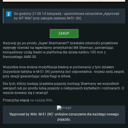
Do godziny 21:00 14 listopada - upominkowe oznaczenie „Approved
by WT Wiki” przy zakupie zestawu M-51 (W).
ZAKUP
Nazywaj go po prostu „Super Shermanem”! Izraelskie zdolności projektowe
wpłynęły również na legendarny amerykański M4 Sherman, zamieniając
WYMAGANIA SYSTEMOWE
kompaktowy czołg średni w platformę dla działa kalibru 105 mm z
francuskiego AMX-30.
For PC
For MAC
Wszystkie inne drobne modyfikacje bledną w porównaniu z tym działem.
For Linux
Oczywiście taktyka w M-51 (W) powinna być odpowiednia - kryjesz swój zespół,
przy okazji gwarantując sobie fragi w bitwie.
Minimalne
Minimalne
Minimalne
Dla tych, którzy badają izraelskie pojazdy, kochają Shermany we wszystkich
wersjach lub po prostu lubią pojazdy o nietypowych kształtach i rozmiarach. O
OS: Windows 10 (64 bit)
OS: Mac OS Big Sur 11.0 lub nowszy
OS: Ostatnie wydania 64bit Linux
reszcie dowiesz się z recenzji!
Procesor: Dual-Core 2.2 GHz
Procesor: Core i5, minimum 2.2GHz (Xeon nie jest wspierany)
Procesor: Dual-Core 2.4 GHz
Przeczytaj więcej
na naszej Wiki
.
Pamięć: 4GB
Pamięć: 6 GB
Pamięć: 4 GB
Karta graficzna: Karta obsługująca DirectX 11: AMD Radeon 77XX / NVIDI
Karta graficzna: Intel Iris Pro 5200 (Mac) lub podobna od AMD/Nvidia.
Karta graficzna: NVIDIA 660 z nowymi sterownikami (nie starsze niż 6
“Approved by Wiki: M-51 (W)" unikalne oznaczenie dla każdego nowego
GeForce GTX 660. Minimalna rozdzielczość to 720p
Minimalna rozdzielczość to 720p.
miesięcy) / podobna od AMD z nowymi sterownikami (nie starsze niż 6
pojazdu.
miesięcy) (minimalna rozdzielczość to 720p) ze wsparciem Vulkan
Połączenie sieciowe: Internet szerokopasmowy
Połączenie sieciowe: Internet szerokopasmowy