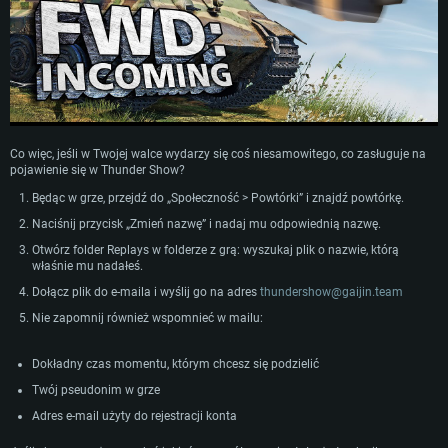
WYMAGANIA SYSTEMOWE
For PC
For MAC
Co więc, jeśli w Twojej walce wydarzy się coś niesamowitego, co zasługuje na
pojawienie się w Thunder Show?
For Linux
Będąc w grze, przejdź do „Społeczność > Powtórki” i znajdź powtórkę.
Minimalne
Minimalne
Minimalne
Naciśnij przycisk „Zmień nazwę” i nadaj mu odpowiednią nazwę.
OS: Windows 10 (64 bit)
OS: Mac OS Big Sur 11.0 lub nowszy
OS: Ostatnie wydania 64bit Linux
Otwórz folder Replays w folderze z grą: wyszukaj plik o nazwie, którą
właśnie mu nadałeś.
Procesor: Dual-Core 2.2 GHz
Procesor: Core i5, minimum 2.2GHz (Xeon nie jest wspierany)
Procesor: Dual-Core 2.4 GHz
Dołącz plik do e-maila i wyślij go na adres
thundershow@gaijin.team
Pamięć: 4GB
Pamięć: 6 GB
Pamięć: 4 GB
Nie zapomnij również wspomnieć w mailu:
Karta graficzna: Karta obsługująca DirectX 11: AMD Radeon 77XX / NVIDI
Karta graficzna: Intel Iris Pro 5200 (Mac) lub podobna od AMD/Nvidia.
Karta graficzna: NVIDIA 660 z nowymi sterownikami (nie starsze niż 6
GeForce GTX 660. Minimalna rozdzielczość to 720p
Minimalna rozdzielczość to 720p.
miesięcy) / podobna od AMD z nowymi sterownikami (nie starsze niż 6
miesięcy) (minimalna rozdzielczość to 720p) ze wsparciem Vulkan
Dokładny czas momentu, którym chcesz się podzielić
Połączenie sieciowe: Internet szerokopasmowy
Połączenie sieciowe: Internet szerokopasmowy
Połączenie sieciowe: Internet szerokopasmowy
Twój pseudonim w grze
Dysk twardy: 22.1 GB (minimalny klient)
Dysk twardy: 22.1 GB (minimalny klient)
Dysk twardy: 22.1 GB (minimalny klient)
Adres e-mail użyty do rejestracji konta
Rekomendowane
Rekomendowane