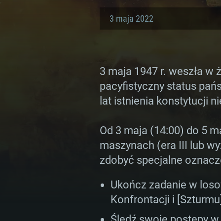
3 maja 2022
3 maja 1947 r. weszła w 
pacyfistyczny status pań
lat istnienia konstytucj
Od 3 maja (14:00) do 5 ma
maszynach (era III lub wy
WYM
zdobyć specjalne oznacze
Ukończ zadanie w loso
Konfrontacji i [Szturmu
For PC
Śledź swoje postępy w 