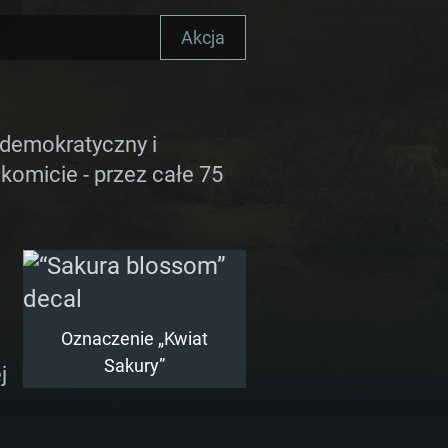
Akcja
 demokratyczny i
omicie - przez całe 75
MOWE
Oznaczenie „Kwiat
Sakury”
j
For Linux