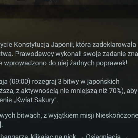
życie Konstytucja Japonii, która zadeklarowała
stwa. Prawodawcy wykonali swoje zadanie znak
i nie wprowadzono do niej żadnych poprawek!
ja (09:00) rozegraj 3 bitwy w japońskich
ższa, z aktywnością nie mniejszą niż 70%), aby
AGANIA SYSTE
nie „Kwiat Sakury”.
wych bitwach, z wyjątkiem misji Nieskończone
].
For MAC
hangarze, klikając na nick → Osiągnięcia →