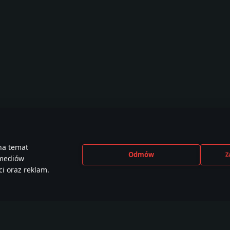
na temat
Odmów
Z
 mediów
i oraz reklam.