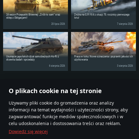
24 sezon Przepustki Bitewnej: „Zrób to sam” oraz
Zniżka na G.91 R/4 z okazji 70. rocznicy pierwszego
sklep z Obligacjami!
lotu!
20 lipca 2026
7 sierpnia 2026
Usunięcie japońskich dział samobieżnych Ho-Ri z
Praca w toku: Nowe oznaczenia i poprawki jakości ich
drzewka badań i sprzedaży
użytkowania
6 sierpnia 2026
3 sierpnia 2026
Podziel się wiadomościami ze swoimi znajomymi!
O plikach cookie na tej stronie
Używamy pliki cookie do gromadzenia oraz analizy
informacji na temat wydajności i użyteczności strony, aby
zagwarantować funkcje mediów społecznościowych i w
celu udoskonalenia i dostosowania treści oraz reklam.
Dowiedz się więcej