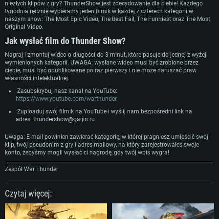
niezłych klipów z gry? ThunderShow jest zdecydowanie dla ciebie! Każdego
Karta graficzna: Karta obsługująca DirectX 11: AMD Radeon 77XX / NVIDI
Karta graficzna: Intel Iris Pro 5200 (Mac) lub podobna od AMD/Nvidia.
Karta graficzna: NVIDIA 660 z nowymi sterownikami (nie starsze niż 6
tygodnia ręcznie wybieramy jeden filmik w każdej z czterech kategorii w
GeForce GTX 660. Minimalna rozdzielczość to 720p
Minimalna rozdzielczość to 720p.
miesięcy) / podobna od AMD z nowymi sterownikami (nie starsze niż 6
naszym show: The Most Epic Video, The Best Fail, The Funniest oraz The Most
miesięcy) (minimalna rozdzielczość to 720p) ze wsparciem Vulkan
Original Video.
Połączenie sieciowe: Internet szerokopasmowy
Połączenie sieciowe: Internet szerokopasmowy
Połączenie sieciowe: Internet szerokopasmowy
Jak wysłać film do Thunder Show?
Dysk twardy: 22.1 GB (minimalny klient)
Dysk twardy: 22.1 GB (minimalny klient)
Dysk twardy: 22.1 GB (minimalny klient)
Nagraj i zmontuj wideo o długości do 3 minut, które pasuje do jednej z wyżej
Rekomendowane
Rekomendowane
wymienionych kategorii. UWAGA: wysłane wideo musi być zrobione przez
Rekomendowane
ciebie, musi być opublikowane po raz pierwszy i nie może naruszać praw
OS: Windows 10/11 (64 bit)
OS: Mac OS Big Sur 11.0 lub nowszy
własności intelektualnej.
OS: Ubuntu 20.04 64bit
Zasubskrybuj nasz kanał na YouTube:
Procesor: Intel Core i5 lub Ryzen 5 3600
Procesor: Intel Core i7 (Xeon nie jest wspierany)
Procesor: Intel Core i7
https://www.youtube.com/warthunder
Pamięć: 16 GB
Pamięć: 8 GB
Zuploaduj swój filmik na YouTube i wyślij nam bezpośredni link na
Pamięć: 16 GB
Karta graficzna: Karta obsługująca DirectX 11: Nvidia GeForce 1060 lub
Karta graficzna: Radeon Vega II lub lepsza
adres:
thundershow@gaijin.ru
lepsza, Radeon RX 570 lub lepsza
Karta graficzna: NVIDIA 1060 nowymi sterownikami (nie starsze niż 6
Połączenie sieciowe: Internet szerokopasmowy
miesięcy) / podobna od AMD z nowymi sterownikami (nie starsze niż 6
Uwaga: E-mail powinien zawierać kategorię, w której pragniesz umieścić swój
Połączenie sieciowe: Internet szerokopasmowy
miesięcy) (minimalna rozdzielczość to 720p) ze wsparciem Vulkan
Dysk twardy: 62.2 GB (pełny klient)
klip, twój pseudonim z gry i adres mailowy, na który zarejestrowałeś swoje
Dysk twardy: 62.2 GB (pełny klient)
Połączenie sieciowe: Internet szerokopasmowy
konto, żebyśmy mogli wysłać ci nagrodę, gdy twój wpis wygra!
Dysk twardy: 62.2 GB (pełny klient)
Zespół War Thunder
Czytaj więcej: