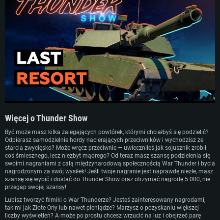
Więcej o Thunder Show
WYMAGANIA SYSTEMOWE
Być może masz kilka zalegających powtórek, którymi chciałbyś się podzielić?
Odpierasz samodzielnie hordy nacierających przeciwników i wychodzisz ze
For PC
For MAC
starcia zwycięsko? Może wręcz przeciwnie — uwieczniłeś jak sojusznik zrobił
coś śmiesznego, lecz niezbyt mądrego? Od teraz masz szansę podzielenia się
For Linux
swoimi nagraniami z całą międzynarodową społecznością War Thunder i bycia
nagrodzonym za swój wysiłek! Jeśli twoje nagranie jest naprawdę niezłe, masz
Minimalne
Minimalne
Minimalne
szansę się wybić i dostać do Thunder Show oraz otrzymać nagrodę 5 000, nie
przegap swojej szansy!
OS: Windows 10 (64 bit)
OS: Mac OS Big Sur 11.0 lub nowszy
OS: Ostatnie wydania 64bit Linux
Lubisz tworzyć filmiki o War Thunderze? Jesteś zainteresowany nagrodami,
Procesor: Dual-Core 2.2 GHz
Procesor: Core i5, minimum 2.2GHz (Xeon nie jest wspierany)
Procesor: Dual-Core 2.4 GHz
takimi jak Złote Orły lub nawet pieniądze? Marzysz o pozyskaniu większej
liczby wyświetleń? A może po prostu chcesz wrzucić na luz i obejrzeć parę
Pamięć: 4GB
Pamięć: 6 GB
Pamięć: 4 GB