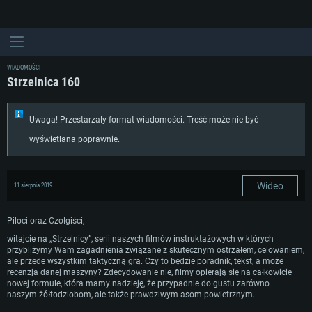
WIADOMOŚCI
Strzelnica 160
Uwaga! Przestarzały format wiadomości. Treść może nie być
wyświetlana poprawnie.
Wideo
11 sierpnia 2019
Piloci oraz Czołgiści,
witajcie na „Strzelnicy”, serii naszych filmów instruktażowych w których
przybliżymy Wam zagadnienia związane z skutecznym ostrzałem, celowaniem,
WYMAGANIA SYSTEMOWE
ale przede wszystkim taktyczną grą. Czy to będzie poradnik, tekst, a może
recenzja danej maszyny? Zdecydowanie nie, filmy opierają się na całkowicie
nowej formule, która mamy nadzieję, że przypadnie do gustu zarówno
For PC
For MAC
naszym żółtodziobom, ale także prawdziwym asom powietrznym.
For Linux