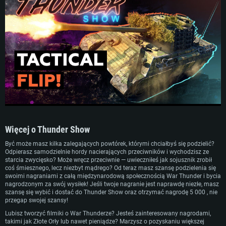
Więcej o Thunder Show
WYMAGANIA SYSTEMOWE
Być może masz kilka zalegających powtórek, którymi chciałbyś się podzielić?
Odpierasz samodzielnie hordy nacierających przeciwników i wychodzisz ze
For PC
For MAC
starcia zwycięsko? Może wręcz przeciwnie — uwieczniłeś jak sojusznik zrobił
coś śmiesznego, lecz niezbyt mądrego? Od teraz masz szansę podzielenia się
For Linux
swoimi nagraniami z całą międzynarodową społecznością War Thunder i bycia
nagrodzonym za swój wysiłek! Jeśli twoje nagranie jest naprawdę niezłe, masz
Minimalne
Minimalne
Minimalne
szansę się wybić i dostać do Thunder Show oraz otrzymać nagrodę 5 000 , nie
przegap swojej szansy!
OS: Windows 10 (64 bit)
OS: Mac OS Big Sur 11.0 lub nowszy
OS: Ostatnie wydania 64bit Linux
Lubisz tworzyć filmiki o War Thunderze? Jesteś zainteresowany nagrodami,
Procesor: Dual-Core 2.2 GHz
Procesor: Core i5, minimum 2.2GHz (Xeon nie jest wspierany)
Procesor: Dual-Core 2.4 GHz
takimi jak Złote Orły lub nawet pieniądze? Marzysz o pozyskaniu większej