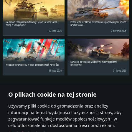
24 sezon Przepustki Bitewnej: „Zrób to sam” oraz
Praca w toku: Nowe oznaczenia i poprawki jakości ich
sklep z Obligacjami!
użytkowania
20 lipca 2026
3 sierpnia 2026
Natarcie powraca z wyższymi Klasyfikacjami
Podsumowanie roku w War Thunder: Oceń nowości
Bitewnymi!
31 lipca 2026
31 lipca 2026
Podziel się wiadomościami ze swoimi znajomymi!
O plikach cookie na tej stronie
Używamy pliki cookie do gromadzenia oraz analizy
informacji na temat wydajności i użyteczności strony, aby
zagwarantować funkcje mediów społecznościowych i w
celu udoskonalenia i dostosowania treści oraz reklam.