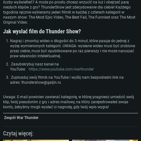
liczby wyświetleń? A może po prostu chcesz wrzucić na luz i obejrzeć parę
Pamięć: 4GB
Pamięć: 6 GB
Pamięć: 4 GB
niezłych klipów z gry? ThunderShow jest zdecydowanie dla ciebie! Każdego
Karta graficzna: Karta obsługująca DirectX 11: AMD Radeon 77XX / NVIDI
Karta graficzna: Intel Iris Pro 5200 (Mac) lub podobna od AMD/Nvidia.
Karta graficzna: NVIDIA 660 z nowymi sterownikami (nie starsze niż 6
tygodnia ręcznie wybieramy jeden filmik w każdej z czterech kategorii w
GeForce GTX 660. Minimalna rozdzielczość to 720p
Minimalna rozdzielczość to 720p.
miesięcy) / podobna od AMD z nowymi sterownikami (nie starsze niż 6
naszym show: The Most Epic Video, The Best Fail, The Funniest oraz The Most
miesięcy) (minimalna rozdzielczość to 720p) ze wsparciem Vulkan
Original Video.
Połączenie sieciowe: Internet szerokopasmowy
Połączenie sieciowe: Internet szerokopasmowy
Połączenie sieciowe: Internet szerokopasmowy
Jak wysłać film do Thunder Show?
Dysk twardy: 22.1 GB (minimalny klient)
Dysk twardy: 22.1 GB (minimalny klient)
Dysk twardy: 22.1 GB (minimalny klient)
Nagraj i zmontuj wideo o długości do 3 minut, które pasuje do jednej z
Rekomendowane
Rekomendowane
wyżej wymienionych kategorii. UWAGA: wysłane wideo musi być zrobione
Rekomendowane
przez ciebie, musi być opublikowane po raz pierwszy i nie może naruszać
OS: Windows 10/11 (64 bit)
OS: Mac OS Big Sur 11.0 lub nowszy
praw własności intelektualnej.
OS: Ubuntu 20.04 64bit
Procesor: Intel Core i5 lub Ryzen 5 3600
Procesor: Intel Core i7 (Xeon nie jest wspierany)
Zasubskrybuj nasz kanał na
Procesor: Intel Core i7
YouTube:
https://www.youtube.com/warthunder
Pamięć: 16 GB
Pamięć: 8 GB
Pamięć: 16 GB
Zuploaduj swój filmik na YouTube i wyślij nam bezpośredni link na
Karta graficzna: Karta obsługująca DirectX 11: Nvidia GeForce 1060 lub
Karta graficzna: Radeon Vega II lub lepsza
adres:
thundershow@gaijin.ru
lepsza, Radeon RX 570 lub lepsza
Karta graficzna: NVIDIA 1060 nowymi sterownikami (nie starsze niż 6
Połączenie sieciowe: Internet szerokopasmowy
miesięcy) / podobna od AMD z nowymi sterownikami (nie starsze niż 6
Połączenie sieciowe: Internet szerokopasmowy
miesięcy) (minimalna rozdzielczość to 720p) ze wsparciem Vulkan
Dysk twardy: 62.2 GB (pełny klient)
Uwaga: E-mail powinien zawierać kategorię, w której pragniesz umieścić swój
Dysk twardy: 62.2 GB (pełny klient)
klip, twój pseudonim z gry i adres mailowy, na który zarejestrowałeś swoje
Połączenie sieciowe: Internet szerokopasmowy
konto, żebyśmy mogli wysłać ci nagrodę, gdy twój wpis wygra!
Dysk twardy: 62.2 GB (pełny klient)
Zespół War Thunder
Czytaj więcej: