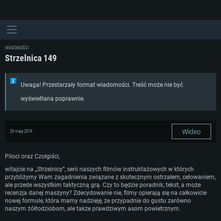
WIADOMOŚCI
Strzelnica 149
Uwaga! Przestarzały format wiadomości. Treść może nie być
wyświetlana poprawnie.
Wideo
26 maja 2019
Piloci oraz Czołgiści,
witajcie na „Strzelnicy”, serii naszych filmów instruktażowych w których
przybliżymy Wam zagadnienia związane z skutecznym ostrzałem, celowaniem,
ale przede wszystkim taktyczną grą. Czy to będzie poradnik, tekst, a może
recenzja danej maszyny? Zdecydowanie nie, filmy opierają się na całkowicie
nowej formule, która mamy nadzieję, że przypadnie do gustu zarówno
naszym żółtodziobom, ale także prawdziwym asom powietrznym.
WYMAGANIA SYSTEMOWE