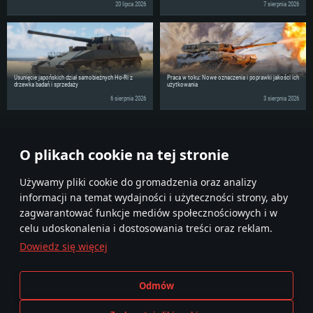
Połączenie sieciowe: Internet szerokopasmowy
20 lipca 2026
7 sierpnia 2026
miesięcy) / podobna od AMD z nowymi sterownikami (nie starsze niż 6
Połączenie sieciowe: Internet szerokopasmowy
miesięcy) (minimalna rozdzielczość to 720p) ze wsparciem Vulkan
Dysk twardy: 62.2 GB (pełny klient)
Dysk twardy: 62.2 GB (pełny klient)
Połączenie sieciowe: Internet szerokopasmowy
Dysk twardy: 62.2 GB (pełny klient)
Usunięcie japońskich dział samobieżnych Ho-Ri z
Praca w toku: Nowe oznaczenia i poprawki jakości ich
drzewka badań i sprzedaży
użytkowania
6 sierpnia 2026
3 sierpnia 2026
Podziel się wiadomościami ze swoimi znajomymi!
O plikach cookie na tej stronie
Używamy pliki cookie do gromadzenia oraz analizy
informacji na temat wydajności i użyteczności strony, aby
zagwarantować funkcje mediów społecznościowych i w
celu udoskonalenia i dostosowania treści oraz reklam.
Dowiedz się więcej
Regulamin
Ustawienia plików cookie
Odmów
Warunki świadczenia usług
Pomoc techniczna
Polityka prywatności