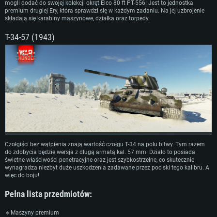
mogli dodać do swojej kolekcji okręt Elco 80 ft PT-556! Jest to jednostka
premium drugiej Ery, która sprawdzi się w każdym zadaniu. Na jej uzbrojenie
składają się karabiny maszynowe, działka oraz torpedy.
Т-34-57 (1943)
Czołgiści bez wątpienia znają wartość czołgu T-34 na polu bitwy. Tym razem
do zdobycia będzie wersja z długą armatą kal. 57 mm! Działo to posiada
świetne właściwości penetracyjne oraz jest szybkostrzelne, co skutecznie
wynagradza niezbyt duże uszkodzenia zadawane przez pociski tego kalibru. A
więc do boju!
Pełna lista przedmiotów:
🔸Maszyny premium