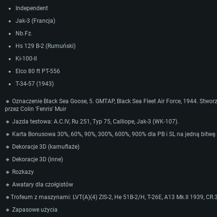
Independent
Jak-3 (Francja)
Nb.Fz.
Hs 129 B-2 (Rumuński)
Ki-100-II
Elco 80 ft PT-556
Т-34-57 (1943)
🔸 Oznaczenie Black Sea Goose, 5. GMTAP, Black Sea Fleet Air Force, 1944. Stwor
przez Colin 'Fenris' Muir
WYMAGANIA SYSTEMOWE
🔸 Jazda testowa: A.C.IV, Ru 251, Typ 75, Calliope, Jak-3 (WK-107).
🔸 Karta Bonusowa 30%, 60%, 90%, 300%, 600%, 900% dla PB i SL na jedną bitwę.
For PC
For MAC
🔸 Dekoracje 3D (kamuflaże)
For Linux
🔸 Dekoracje 3D (inne)
Minimalne
Minimalne
Minimalne
🔸 Rozkazy
OS: Windows 10 (64 bit)
OS: Mac OS Big Sur 11.0 lub nowszy
OS: Ostatnie wydania 64bit Linux
🔸 Awatary dla czołgistów
Procesor: Dual-Core 2.2 GHz
Procesor: Core i5, minimum 2.2GHz (Xeon nie jest wspierany)
Procesor: Dual-Core 2.4 GHz
🔸Trofeum z maszynami: LVT(A)(4) ZIS-2, He 51B-2/H, Т-26E, A13 Mk.II 1939, CR.3
Pamięć: 4GB
Pamięć: 6 GB
Pamięć: 4 GB
🔸 Zapasowe użycia