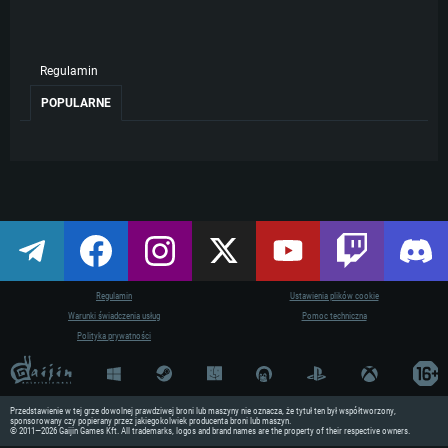
Regulamin
POPULARNE
Tutaj znajdziesz wszystkie dostępne przedmioty.
Regulamin
Ustawienia plików cookie
Warunki świadczenia usług
Pomoc techniczna
Polityka prywatności
Przedstawienie w tej grze dowolnej prawdziwej broni lub maszyny nie oznacza, że tytuł ten był współtworzony,
sponsorowany czy popierany przez jakiegokolwiek producenta broni lub maszyn.
© 2011—2026 Gaijin Games Kft. All trademarks, logos and brand names are the property of their respective owners.