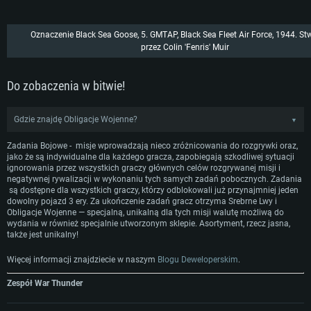
Karta graficzna: Karta obsługująca DirectX 11: AMD Radeon 77XX /
Karta graficzna: Intel Iris Pro 5200 (Mac) lub podobna od AMD/Nvidi
Karta graficzna: NVIDIA 660 z nowymi sterownikami (nie starsze niż
GeForce GTX 660. Minimalna rozdzielczość to 720p
Minimalna rozdzielczość to 720p.
miesięcy) / podobna od AMD z nowymi sterownikami (nie starsze ni
miesięcy) (minimalna rozdzielczość to 720p) ze wsparciem Vulkan
Połączenie sieciowe: Internet szerokopasmowy
Połączenie sieciowe: Internet szerokopasmowy
Oznaczenie Black Sea Goose, 5. GMTAP, Black Sea Fleet Air Force, 1944. S
Połączenie sieciowe: Internet szerokopasmowy
przez Colin 'Fenris' Muir
Dysk twardy: 22.1 GB (minimalny klient)
Dysk twardy: 22.1 GB (minimalny klient)
Dysk twardy: 22.1 GB (minimalny klient)
Rekomendowane
Rekomendowane
Do zobaczenia w bitwie!
Rekomendowane
OS: Windows 10/11 (64 bit)
OS: Mac OS Big Sur 11.0 lub nowszy
OS: Ubuntu 20.04 64bit
Procesor: Intel Core i5 lub Ryzen 5 3600
Procesor: Intel Core i7 (Xeon nie jest wspierany)
Gdzie znajdę Obligacje Wojenne?
▼
Procesor: Intel Core i7
Pamięć: 16 GB
Pamięć: 8 GB
Kliknij na Dzienne Zadania w hangarze.
Zadania Bojowe - misje wprowadzają nieco zróżnicowania do rozgrywki oraz,
Pamięć: 16 GB
Karta graficzna: Karta obsługująca DirectX 11: Nvidia GeForce 1060
Karta graficzna: Radeon Vega II lub lepsza
jako że są indywidualne dla każdego gracza, zapobiegają szkodliwej sytuacji
lepsza, Radeon RX 570 lub lepsza
Karta graficzna: NVIDIA 1060 nowymi sterownikami (nie starsze niż
ignorowania przez wszystkich graczy głównych celów rozgrywanej misji i
Połączenie sieciowe: Internet szerokopasmowy
miesięcy) / podobna od AMD z nowymi sterownikami (nie starsze ni
negatywnej rywalizacji w wykonaniu tych samych zadań pobocznych. Zadania
Połączenie sieciowe: Internet szerokopasmowy
miesięcy) (minimalna rozdzielczość to 720p) ze wsparciem Vulkan
Dysk twardy: 62.2 GB (pełny klient)
są dostępne dla wszystkich graczy, którzy odblokowali już przynajmniej jeden
Dysk twardy: 62.2 GB (pełny klient)
dowolny pojazd 3 ery. Za ukończenie zadań gracz otrzyma Srebrne Lwy i
Połączenie sieciowe: Internet szerokopasmowy
Obligacje Wojenne — specjalną, unikalną dla tych misji walutę możliwą do
Dysk twardy: 62.2 GB (pełny klient)
wydania w również specjalnie utworzonym sklepie. Asortyment, rzecz jasna,
także jest unikalny!
Więcej informacji znajdziecie w naszym
Blogu Deweloperskim
.
Zespół War Thunder