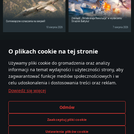
miesięcy) (minimalna rozdzielczość to 720p) ze wsparciem Vulkan
Dysk twardy: 62.2 GB (pełny klient)
Dysk twardy: 62.2 GB (pełny klient)
Połączenie sieciowe: Internet szerokopasmowy
Dysk twardy: 62.2 GB (pełny klient)
Zdobądź „Oktiabrskaja Rewolucja” w wydarzeniu
Comiesięczne oznaczenia na sierpień!
Strażnik Bałtyku!
10 sierpnia 2026
7 sierpnia 2026
Podziel się wiadomościami ze swoimi znajomymi!
O plikach cookie na tej stronie
Używamy pliki cookie do gromadzenia oraz analizy
informacji na temat wydajności i użyteczności strony, aby
zagwarantować funkcje mediów społecznościowych i w
celu udoskonalenia i dostosowania treści oraz reklam.
Dowiedz się więcej
Regulamin
Ustawienia plików cookie
Odmów
Warunki świadczenia usług
Pomoc techniczna
Polityka prywatności
Zaakceptuj pliki cookie
Ustawienia plików cookie