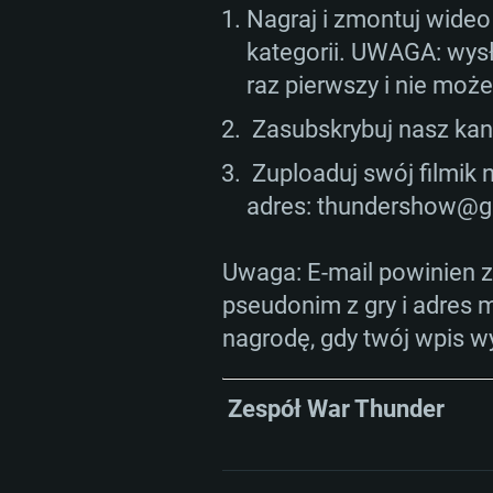
Minimalna rozdzielczość to 720
podobna od AMD/Nvidia. Minim
podobna od AMD z nowymi ster
Nagraj i zmontuj wideo
rozdzielczość to 720p.
starsze niż 6 miesięcy) (minima
kategorii. UWAGA: wysł
Połączenie sieciowe: Internet 
to 720p) ze wsparciem Vulkan
raz pierwszy i nie moż
Połączenie sieciowe: Internet 
Zasubskrybuj nasz kan
Dysk twardy: 22.1 GB (minimalny 
Połączenie sieciowe: Internet 
Dysk twardy: 22.1 GB (minimalny 
Zuploaduj swój filmik 
Dysk twardy: 22.1 GB (minimalny 
adres:
thundershow@gai
Uwaga: E-mail powinien za
pseudonim z gry i adres 
nagrodę, gdy twój wpis w
Zespół War Thunder