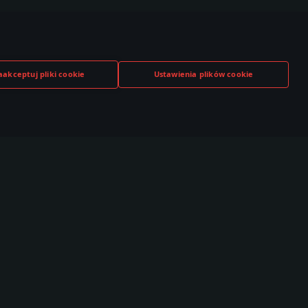
aakceptuj pliki cookie
Ustawienia plików cookie
TUBE
TWITCH
DISCORD
,000+ w
530,000+ w
140,000+ w
czności
społeczności
społeczności
Społeczność
Esports
T Live
TSS
brazki
Ranking Klanowy
ideo
Dywizjony