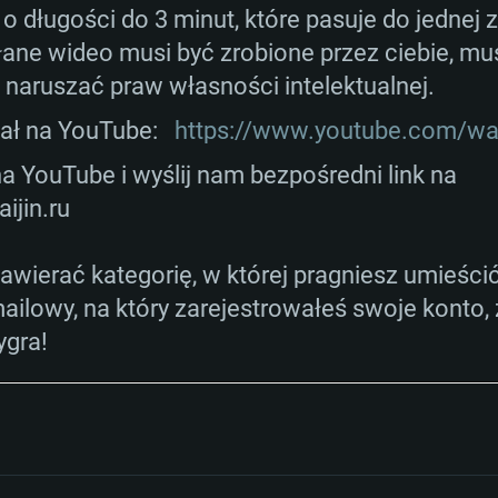
Połączenie sieci
p
alna
ownikami (nie
lub lepsza
podobna od AMD z
 o długości do 3 minut, które pasuje do jednej
lna rozdzielczość
starsze niż 6 mie
ane wideo musi być zrobione przez ciebie, mu
Dysk twardy: 62.2 
szerokopasmowy
Połączenie sieci
to 720p) ze wspa
e naruszać praw własności intelektualnej.
szerokopasmowy
ał na YouTube:
https://www.youtube.com/wa
klient)
Dysk twardy: 62.2 
szerokopasmowy
Połączenie sieci
klient)
na YouTube i wyślij nam bezpośredni link na
klient)
Dysk twardy: 62.2 
jin.ru
wierać kategorię, w której pragniesz umieścić 
mailowy, na który zarejestrowałeś swoje konto,
ygra!