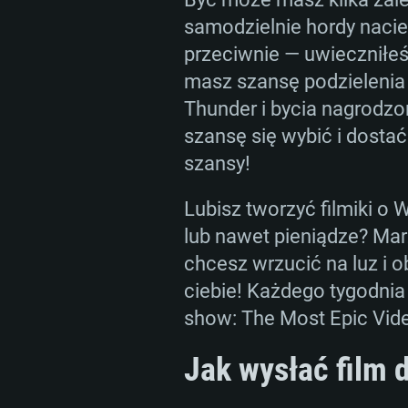
WYM
samodzielnie hordy naci
przeciwnie — uwieczniłeś
masz szansę podzielenia
For PC
Thunder i bycia nagrodzo
szansę się wybić i dosta
Minimalne
Minimalne
Minimalne
szansy!
Lubisz tworzyć filmiki o 
OS: Windows 10 (64 bit)
OS: Mac OS Big Sur 11.0 lub no
OS: Ostatnie wydania 64bit Linu
lub nawet pieniądze? Mar
chcesz wrzucić na luz i 
Procesor: Dual-Core 2.2 GHz
Procesor: Core i5, minimum 2.2G
Procesor: Dual-Core 2.4 GHz
ciebie! Każdego tygodnia
wspierany)
Pamięć: 4GB
Pamięć: 4 GB
show: The Most Epic Vide
Pamięć: 6 GB
Jak wysłać film
Karta graficzna: Karta obsługują
Karta graficzna: NVIDIA 660 z 
AMD Radeon 77XX / NVIDIA GeF
Karta graficzna: Intel Iris Pro 52
sterownikami (nie starsze niż 6 