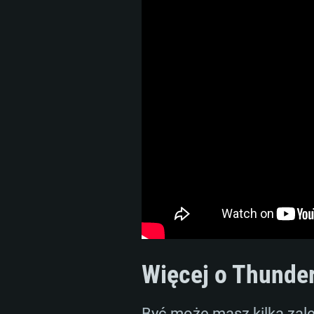
Więcej o Thunde
Być może masz kilka zale