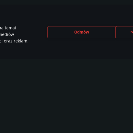
na temat
Odmów
Z
 mediów
i oraz reklam.
CEBOOK
INSTAGRAM
X
YOU
e than
440,000+ w
230,000+ w
2,650
,000 members
społeczności
społeczności
społe
Samouczki
Warsztat
War Thunder CDK
W
Malowania
O
Misje
W