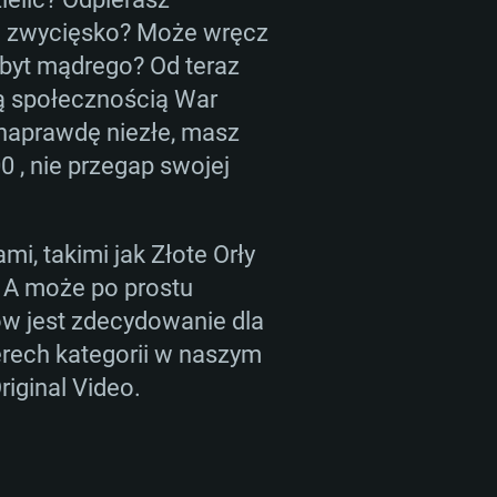
MOWE
ia zwycięsko? Może wręcz
zbyt mądrego? Od teraz
ą społecznością War
For Linux
 naprawdę niezłe, masz
 , nie przegap swojej
ane
ane
ane
i, takimi jak Złote Orły
 (64 bit)
r 11.0 lub nowszy
64bit
? A może po prostu
how jest zdecydowanie dla
re i5 lub Ryzen 5 3600
re i7 (Xeon nie jest wspierany)
re i7
erech kategorii w naszym
riginal Video.
arta obsługująca DirectX 11:
adeon Vega II lub lepsza
 NVIDIA 1060 nowymi
60 lub lepsza, Radeon RX 570
starsze niż 6 miesięcy) /