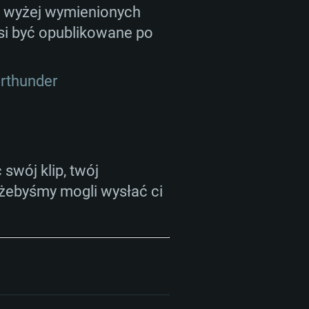
owe: Internet szerokopasmowy
 nowymi sterownikami (nie
 z wyżej wymienionych
sięcy) (minimalna rozdzielczość
si być opublikowane po
GB (pełny klient)
owe: Internet szerokopasmowy
rciem Vulkan
rthunder
GB (pełny klient)
owe: Internet szerokopasmowy
GB (pełny klient)
swój klip, twój
 żebyśmy mogli wysłać ci