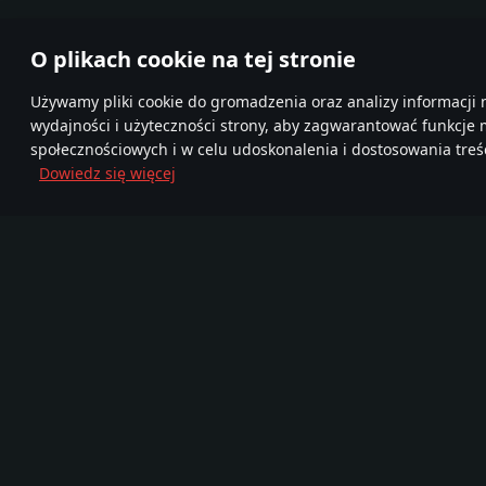
O plikach cookie na tej stronie
Używamy pliki cookie do gromadzenia oraz analizy informacji 
wydajności i użyteczności strony, aby zagwarantować funkcje
społecznościowych i w celu udoskonalenia i dostosowania treśc
Dowiedz się więcej
Dołącz do nas
FA
TELEGRAM
Ponad 95,000,000
Mor
Nowa Społeczność
graczy
720
Gra
Media
O grze
Zostań partnerem
Wiadomości
Filmy
Blog Deweloperski
Zrzuty ekranu