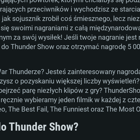
AGANIA SYSTE
erających przeciwników i wychodzisz ze starc
 jak sojusznik zrobił coś śmiesznego, lecz nie
 się swoimi nagraniami z całą międzynarodow
For MAC
nym za swój wysiłek! Jeśli twoje nagranie jest
ć do Thunder Show oraz otrzymać nagrodę 5 000
Rekomendow
Rekomendow
Rekomendow
War Thunderze? Jesteś zainteresowany nagrodam
wszy
x
OS: Windows 10/11
OS: Mac OS Big Su
OS: Ubuntu 20.04 
zysz o pozyskaniu większej liczby wyświetleń
obejrzeć parę niezłych klipów z gry? ThunderS
Hz (Xeon nie jest
Procesor: Intel Co
Procesor: Intel Co
Procesor: Intel Co
 ręcznie wybieramy jeden filmik w każdej z czt
Pamięć: 16 GB
Pamięć: 8 GB
Pamięć: 16 GB
o, The Best Fail, The Funniest oraz The Most O
 do Thunder Show?
ca DirectX 11:
nowymi
Karta graficzna: K
Karta graficzna: R
Karta graficzna:
orce GTX 660.
00 (Mac) lub
miesięcy) /
Nvidia GeForce 10
sterownikami (nie 