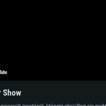
r Show
gających powtórek, którymi chciałbyś się podz