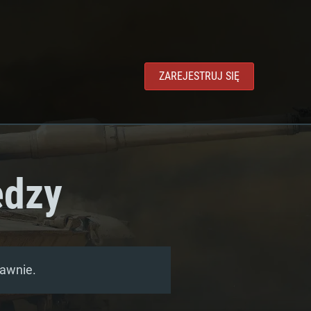
ZAREJESTRUJ SIĘ
edzy
rawnie.