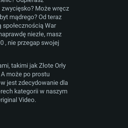
MOWE
ia zwycięsko? Może wręcz
zbyt mądrego? Od teraz
ą społecznością War
For Linux
 naprawdę niezłe, masz
 , nie przegap swojej
ane
ane
ane
i, takimi jak Złote Orły
 (64 bit)
r 11.0 lub nowszy
64bit
? A może po prostu
how jest zdecydowanie dla
re i5 lub Ryzen 5 3600
re i7 (Xeon nie jest wspierany)
re i7
erech kategorii w naszym
riginal Video.
arta obsługująca DirectX 11:
adeon Vega II lub lepsza
 NVIDIA 1060 nowymi
60 lub lepsza, Radeon RX 570
starsze niż 6 miesięcy) /