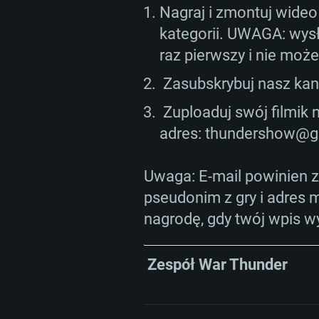
Minimalna rozdzielczość to 720
podobna od AMD/Nvidia. Minim
podobna od AMD z nowymi ster
Nagraj i zmontuj wideo
rozdzielczość to 720p.
starsze niż 6 miesięcy) (minima
kategorii. UWAGA: wysł
Połączenie sieciowe: Internet 
to 720p) ze wsparciem Vulkan
raz pierwszy i nie moż
Połączenie sieciowe: Internet 
Zasubskrybuj nasz kan
Dysk twardy: 22.1 GB (minimalny 
Połączenie sieciowe: Internet 
Dysk twardy: 22.1 GB (minimalny 
Zuploaduj swój filmik 
Dysk twardy: 22.1 GB (minimalny 
adres:
thundershow@gai
Uwaga: E-mail powinien za
pseudonim z gry i adres 
nagrodę, gdy twój wpis w
Zespół War Thunder