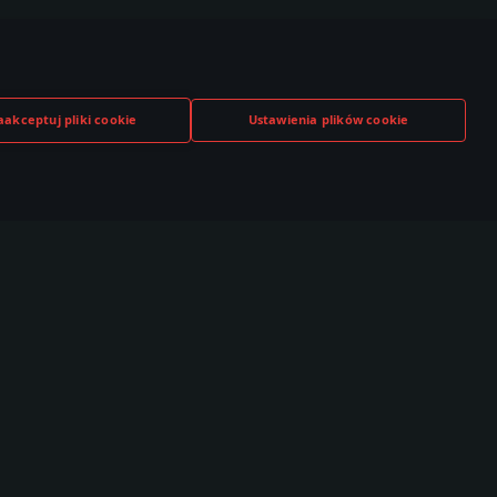
aakceptuj pliki cookie
Ustawienia plików cookie
TUBE
TWITCH
DISCORD
,000+ w
530,000+ w
140,000+ w
czności
społeczności
społeczności
Społeczność
Esports
T Live
TSS
brazki
Ranking Klanowy
ideo
Dywizjony