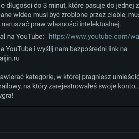
Połączenie sieci
p
alna
ownikami (nie
lub lepsza
podobna od AMD z
 o długości do 3 minut, które pasuje do jednej
lna rozdzielczość
starsze niż 6 mie
ane wideo musi być zrobione przez ciebie, mu
Dysk twardy: 62.2 
szerokopasmowy
Połączenie sieci
to 720p) ze wspa
e naruszać praw własności intelektualnej.
szerokopasmowy
ał na YouTube:
https://www.youtube.com/wa
klient)
Dysk twardy: 62.2 
szerokopasmowy
Połączenie sieci
klient)
na YouTube i wyślij nam bezpośredni link na
klient)
Dysk twardy: 62.2 
jin.ru
wierać kategorię, w której pragniesz umieścić 
mailowy, na który zarejestrowałeś swoje konto,
ygra!