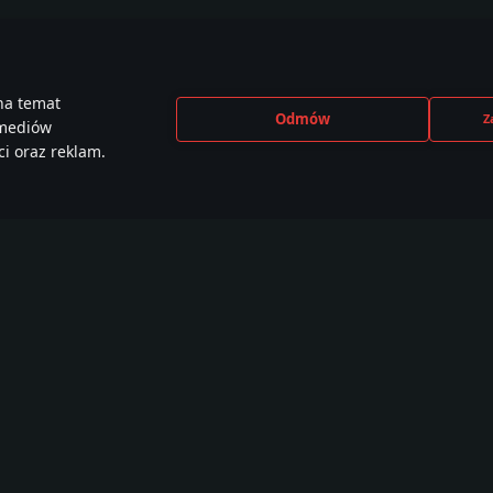
na temat
Odmów
Z
 mediów
i oraz reklam.
CEBOOK
INSTAGRAM
X
YOU
e than
440,000+ w
230,000+ w
2,650
,000 members
społeczności
społeczności
społe
Samouczki
Warsztat
War Thunder CDK
W
Malowania
O
Misje
W