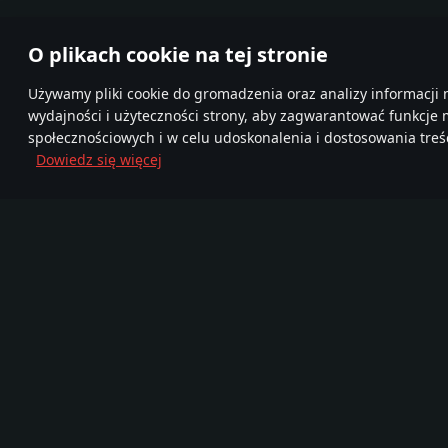
O plikach cookie na tej stronie
Używamy pliki cookie do gromadzenia oraz analizy informacji 
wydajności i użyteczności strony, aby zagwarantować funkcje
społecznościowych i w celu udoskonalenia i dostosowania treśc
Dowiedz się więcej
Dołącz do nas
FA
TELEGRAM
Ponad 95,000,000
Mor
Nowa Społeczność
graczy
720
Gra
Media
O grze
Zostań partnerem
Wiadomości
Filmy
Blog Deweloperski
Zrzuty ekranu