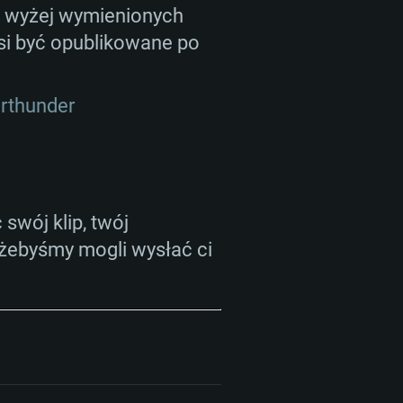
owe: Internet szerokopasmowy
 nowymi sterownikami (nie
 z wyżej wymienionych
sięcy) (minimalna rozdzielczość
si być opublikowane po
GB (pełny klient)
owe: Internet szerokopasmowy
rciem Vulkan
rthunder
GB (pełny klient)
owe: Internet szerokopasmowy
GB (pełny klient)
swój klip, twój
 żebyśmy mogli wysłać ci