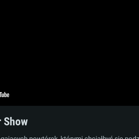
r Show
gających powtórek, którymi chciałbyś się podz