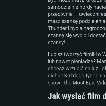
WYM
samodzielnie hordy naci
przeciwnie — uwieczniłeś
masz szansę podzielenia
For PC
Thunder i bycia nagrodzo
szansę się wybić i dosta
Minimalne
Minimalne
Minimalne
szansy!
Lubisz tworzyć filmiki o 
OS: Windows 10 (64 bit)
OS: Mac OS Big Sur 11.0 lub no
OS: Ostatnie wydania 64bit Linu
lub nawet pieniądze? Mar
chcesz wrzucić na luz i 
Procesor: Dual-Core 2.2 GHz
Procesor: Core i5, minimum 2.2G
Procesor: Dual-Core 2.4 GHz
ciebie! Każdego tygodnia
wspierany)
Pamięć: 4GB
Pamięć: 4 GB
show: The Most Epic Vide
Pamięć: 6 GB
Jak wysłać film
Karta graficzna: Karta obsługują
Karta graficzna: NVIDIA 660 z 
AMD Radeon 77XX / NVIDIA GeF
Karta graficzna: Intel Iris Pro 52
sterownikami (nie starsze niż 6 