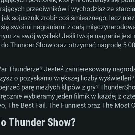
AGANIA SYSTE
erających przeciwników i wychodzisz ze starc
 jak sojusznik zrobił coś śmiesznego, lecz nie
 się swoimi nagraniami z całą międzynarodow
For MAC
nym za swój wysiłek! Jeśli twoje nagranie jest
ć do Thunder Show oraz otrzymać nagrodę 5 000
Rekomendow
Rekomendow
Rekomendow
War Thunderze? Jesteś zainteresowany nagrodam
wszy
x
OS: Windows 10/11
OS: Mac OS Big Su
OS: Ubuntu 20.04 
zysz o pozyskaniu większej liczby wyświetleń
obejrzeć parę niezłych klipów z gry? ThunderS
Hz (Xeon nie jest
Procesor: Intel Co
Procesor: Intel Co
Procesor: Intel Co
 ręcznie wybieramy jeden filmik w każdej z czt
Pamięć: 16 GB
Pamięć: 8 GB
Pamięć: 16 GB
o, The Best Fail, The Funniest oraz The Most O
 do Thunder Show?
ca DirectX 11:
nowymi
Karta graficzna: K
Karta graficzna: R
Karta graficzna:
orce GTX 660.
00 (Mac) lub
miesięcy) /
Nvidia GeForce 10
sterownikami (nie 