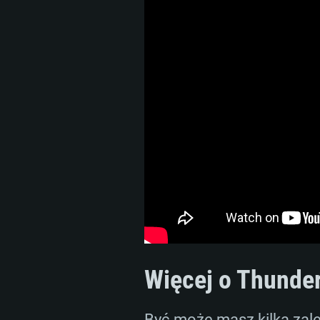
Więcej o Thunde
Być może masz kilka zale