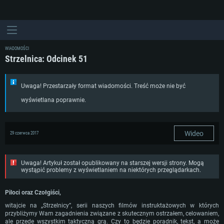
WIADOMOŚCI
Strzelnica: Odcinek 51
Uwaga! Przestarzały format wiadomości. Treść może nie być
wyświetlana poprawnie.
Wideo
29 czerwca 2017
Uwaga! Artykuł został opublikowany na starszej wersji strony. Mogą
wystąpić problemy z wyświetlaniem na niektórych przeglądarkach.
Piloci oraz Czołgiści,
witajcie na „Strzelnicy”, serii naszych filmów instruktażowych w których
przybliżymy Wam zagadnienia związane z skutecznym ostrzałem, celowaniem,
ale przede wszystkim taktyczną grą. Czy to będzie poradnik, tekst, a może