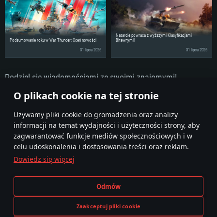
Natarcie powraca z wyższymi Klasyfikacjami
Podsumowanie roku w War Thunder: Oceń nowości
Bitewnymi!
31 lipca 2026
31 lipca 2026
Podziel się wiadomościami ze swoimi znajomymi!
Dyskutuj na Forum
O plikach cookie na tej stronie
Używamy pliki cookie do gromadzenia oraz analizy
informacji na temat wydajności i użyteczności strony, aby
zagwarantować funkcje mediów społecznościowych i w
celu udoskonalenia i dostosowania treści oraz reklam.
Dowiedz się więcej
Regulamin
Ustawienia plików cookie
Odmów
Warunki świadczenia usług
Pomoc techniczna
Polityka prywatności
Zaakceptuj pliki cookie