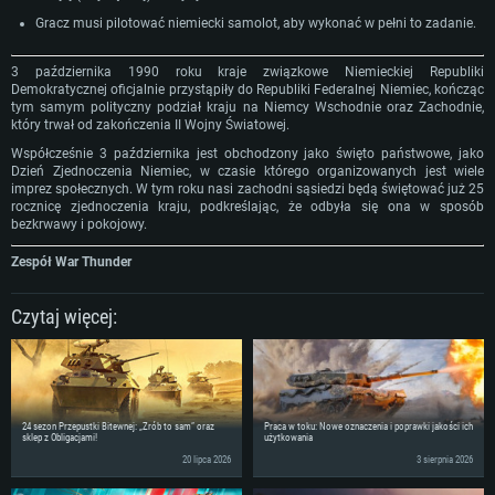
miesięcy) (minimalna rozdzielczość to 720p) ze wsparciem Vulkan
Połączenie sieciowe: Internet szerokopasmowy
Połączenie sieciowe: Internet szerokopasmowy
Gracz musi pilotować niemiecki samolot, aby wykonać w pełni to zadanie.
Połączenie sieciowe: Internet szerokopasmowy
Dysk twardy: 22.1 GB (minimalny klient)
Dysk twardy: 22.1 GB (minimalny klient)
Dysk twardy: 22.1 GB (minimalny klient)
3 października 1990 roku kraje związkowe Niemieckiej Republiki
Rekomendowane
Rekomendowane
Demokratycznej oficjalnie przystąpiły do Republiki Federalnej Niemiec, kończąc
Rekomendowane
tym samym polityczny podział kraju na Niemcy Wschodnie oraz Zachodnie,
OS: Windows 10/11 (64 bit)
OS: Mac OS Big Sur 11.0 lub nowszy
który trwał od zakończenia II Wojny Światowej.
OS: Ubuntu 20.04 64bit
Procesor: Intel Core i5 lub Ryzen 5 3600
Procesor: Intel Core i7 (Xeon nie jest wspierany)
Współcześnie 3 października jest obchodzony jako święto państwowe, jako
Procesor: Intel Core i7
Dzień Zjednoczenia Niemiec, w czasie którego organizowanych jest wiele
Pamięć: 16 GB
Pamięć: 8 GB
imprez społecznych. W tym roku nasi zachodni sąsiedzi będą świętować już 25
Pamięć: 16 GB
rocznicę zjednoczenia kraju, podkreślając, że odbyła się ona w sposób
Karta graficzna: Karta obsługująca DirectX 11: Nvidia GeForce 1060 lub
Karta graficzna: Radeon Vega II lub lepsza
bezkrwawy i pokojowy.
lepsza, Radeon RX 570 lub lepsza
Karta graficzna: NVIDIA 1060 nowymi sterownikami (nie starsze niż 6
Połączenie sieciowe: Internet szerokopasmowy
miesięcy) / podobna od AMD z nowymi sterownikami (nie starsze niż 6
Połączenie sieciowe: Internet szerokopasmowy
Zespół War Thunder
miesięcy) (minimalna rozdzielczość to 720p) ze wsparciem Vulkan
Dysk twardy: 62.2 GB (pełny klient)
Dysk twardy: 62.2 GB (pełny klient)
Połączenie sieciowe: Internet szerokopasmowy
Czytaj więcej:
Dysk twardy: 62.2 GB (pełny klient)
24 sezon Przepustki Bitewnej: „Zrób to sam” oraz
Praca w toku: Nowe oznaczenia i poprawki jakości ich
sklep z Obligacjami!
użytkowania
20 lipca 2026
3 sierpnia 2026