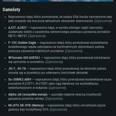
Samoloty
Naprawiono błąd, który powodował, że radary ESA traciły namierzone cele,
jeśli znalazły się one poza aktualnym obszarem skanowania. (
Zgłoszenie
).
WYMAGANIA SYSTEMOWE
AJ37, AJS37
— naprawiono błąd, w wyniku którego część samolotu
zasłaniała widok z zasobnika celowniczego podczas używania pocisków
For PC
For MAC
RB75 i RB75T. (
Zgłoszenie
).
F-15C Golden Eagle
— naprawiono błąd, który powodował wyświetlanie
For Linux
dodatkowego węzła uzbrojenia na konforemnych zbiornikach paliwa
podczas używania niektórych pocisków. (
Zgłoszenie
).
Minimalne
Minimalne
Minimalne
☢Tornado IDS ASSTA1
— naprawiono błąd, który powodował odradzanie
OS: Windows 10 (64 bit)
OS: Mac OS Big Sur 11.0 lub nowszy
OS: Ostatnie wydania 64bit Linux
się samolotu w powietrzu. (
Zgłoszenie
).
Procesor: Dual-Core 2.2 GHz
Procesor: Core i5, minimum 2.2GHz (Xeon nie jest wspierany)
Procesor: Dual-Core 2.4 GHz
JH-7, JH-7A
— naprawiono błąd, który powodował, że zbiorniki paliwa
unosiły się w powietrzu po oderwaniu końcówek skrzydeł.
Pamięć: 4GB
Pamięć: 6 GB
Pamięć: 4 GB
Su-30MK2 AMV
— naprawiono błąd, który powodował wyświetlanie nazw
Karta graficzna: Karta obsługująca DirectX 11: AMD Radeon 77XX / NVIDI
Karta graficzna: Intel Iris Pro 5200 (Mac) lub podobna od AMD/Nvidia.
Karta graficzna: NVIDIA 660 z nowymi sterownikami (nie starsze niż 6
pocisków R-27ET1 i R-27ER1 jako ciąg tekstowy na wyświetlaczu
GeForce GTX 660. Minimalna rozdzielczość to 720p
Minimalna rozdzielczość to 720p.
miesięcy) / podobna od AMD z nowymi sterownikami (nie starsze niż 6
wielofunkcyjnym w kokpicie. (
Zgłoszenie
).
miesięcy) (minimalna rozdzielczość to 720p) ze wsparciem Vulkan
Połączenie sieciowe: Internet szerokopasmowy
Połączenie sieciowe: Internet szerokopasmowy
Alpha Jet (wszystkie wersje)
— usunięto błędnie obecną możliwość
Połączenie sieciowe: Internet szerokopasmowy
Dysk twardy: 22.1 GB (minimalny klient)
Dysk twardy: 22.1 GB (minimalny klient)
gaszenia pożarów silnika. (
Zgłoszenie
).
Dysk twardy: 22.1 GB (minimalny klient)
Mi-8TV, Mi-8TB (Niemcy)
— naprawiono błąd, który umożliwiał użycie
Rekomendowane
Rekomendowane
gaśnicy bez modyfikacji EFS. (
Zgłoszenie
).
Rekomendowane