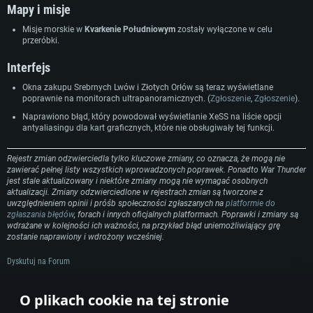
OS: Windows 10/11 (64 bit)
OS: Mac OS Big Sur 11.0 lub nowszy
Mapy i misje
OS: Ubuntu 20.04 64bit
Procesor: Intel Core i5 lub Ryzen 5 3600
Procesor: Intel Core i7 (Xeon nie jest wspierany)
Misje morskie w
Kvarkenie Południowym
zostały wyłączone w celu
Procesor: Intel Core i7
Pamięć: 16 GB
Pamięć: 8 GB
przeróbki.
Pamięć: 16 GB
Karta graficzna: Karta obsługująca DirectX 11: Nvidia GeForce 1060 lub
Karta graficzna: Radeon Vega II lub lepsza
Interfejs
lepsza, Radeon RX 570 lub lepsza
Karta graficzna: NVIDIA 1060 nowymi sterownikami (nie starsze niż 6
Połączenie sieciowe: Internet szerokopasmowy
miesięcy) / podobna od AMD z nowymi sterownikami (nie starsze niż 6
Połączenie sieciowe: Internet szerokopasmowy
Okna zakupu Srebrnych Lwów i Złotych Orłów są teraz wyświetlane
miesięcy) (minimalna rozdzielczość to 720p) ze wsparciem Vulkan
Dysk twardy: 62.2 GB (pełny klient)
poprawnie na monitorach ultrapanoramicznych. (
Zgłoszenie
,
Zgłoszenie
).
Dysk twardy: 62.2 GB (pełny klient)
Połączenie sieciowe: Internet szerokopasmowy
Naprawiono błąd, który powodował wyświetlanie XeSS na liście opcji
Dysk twardy: 62.2 GB (pełny klient)
antyaliasingu dla kart graficznych, które nie obsługiwały tej funkcji.
Rejestr zmian odzwierciedla tylko kluczowe zmiany, co oznacza, że mogą nie
zawierać pełnej listy wszystkich wprowadzonych poprawek. Ponadto War Thunder
jest stale aktualizowany i niektóre zmiany mogą nie wymagać osobnych
aktualizacji. Zmiany odzwierciedlone w rejestrach zmian są tworzone z
uwzględnieniem opinii i próśb społeczności zgłaszanych na
platformie do
zgłaszania błędów
, forach i innych oficjalnych platformach. Poprawki i zmiany są
wdrażane w kolejności ich ważności, na przykład błąd uniemożliwiający grę
zostanie naprawiony i wdrożony wcześniej.
Dyskutuj na Forum
Podziel się wiadomościami ze swoimi znajomymi!
O plikach cookie na tej stronie