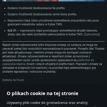
Procesor: Dual-Core 2.2 GHz
Procesor: Core i5, minimum 2.2GHz (Xeon nie jest wspierany)
Procesor: Dual-Core 2.4 GHz
Dodano możliwość dostosowania tła profilu.
Pamięć: 4GB
Pamięć: 6 GB
Pamięć: 4 GB
Dodano możliwość dostosowania ramki ikony profilu.
Karta graficzna: Karta obsługująca DirectX 11: AMD Radeon 77XX / NVIDI
Karta graficzna: Intel Iris Pro 5200 (Mac) lub podobna od AMD/Nvidia.
Karta graficzna: NVIDIA 660 z nowymi sterownikami (nie starsze niż 6
GeForce GTX 660. Minimalna rozdzielczość to 720p
Minimalna rozdzielczość to 720p.
miesięcy) / podobna od AMD z nowymi sterownikami (nie starsze niż 6
Naprawiono błąd, który umożliwiał wyświetlanie znaczników celu poza
miesięcy) (minimalna rozdzielczość to 720p) ze wsparciem Vulkan
granicami wskaźnika radaru w trybie TWS.
Połączenie sieciowe: Internet szerokopasmowy
Połączenie sieciowe: Internet szerokopasmowy
Połączenie sieciowe: Internet szerokopasmowy
IŁS-31
— naprawiono błąd powodujący wyświetlanie strzałki kierunku
Dysk twardy: 22.1 GB (minimalny klient)
Dysk twardy: 22.1 GB (minimalny klient)
ataku celu dla wielu kontaktów jednocześnie w trybie TWS. (
Zgłoszenie
).
Dysk twardy: 22.1 GB (minimalny klient)
Rekomendowane
Rekomendowane
Rejestr zmian odzwierciedla tylko kluczowe zmiany, co oznacza, że mogą nie
Rekomendowane
zawierać pełnej listy wszystkich wprowadzonych poprawek. Ponadto War Thunder
OS: Windows 10/11 (64 bit)
OS: Mac OS Big Sur 11.0 lub nowszy
jest stale aktualizowany i niektóre zmiany mogą nie wymagać osobnych
OS: Ubuntu 20.04 64bit
Procesor: Intel Core i5 lub Ryzen 5 3600
Procesor: Intel Core i7 (Xeon nie jest wspierany)
aktualizacji. Zmiany odzwierciedlone w rejestrach zmian są tworzone z
Procesor: Intel Core i7
uwzględnieniem opinii i próśb społeczności zgłaszanych na
platformie do
Pamięć: 16 GB
Pamięć: 8 GB
zgłaszania błędów
, forach i innych oficjalnych platformach. Poprawki i zmiany są
Pamięć: 16 GB
wdrażane w kolejności ich ważności, na przykład błąd uniemożliwiający grę
Karta graficzna: Karta obsługująca DirectX 11: Nvidia GeForce 1060 lub
Karta graficzna: Radeon Vega II lub lepsza
zostanie naprawiony i wdrożony wcześniej.
lepsza, Radeon RX 570 lub lepsza
Karta graficzna: NVIDIA 1060 nowymi sterownikami (nie starsze niż 6
Połączenie sieciowe: Internet szerokopasmowy
miesięcy) / podobna od AMD z nowymi sterownikami (nie starsze niż 6
Połączenie sieciowe: Internet szerokopasmowy
miesięcy) (minimalna rozdzielczość to 720p) ze wsparciem Vulkan
Dyskutuj na Forum
Dysk twardy: 62.2 GB (pełny klient)
Dysk twardy: 62.2 GB (pełny klient)
Połączenie sieciowe: Internet szerokopasmowy
Podziel się wiadomościami ze swoimi znajomymi!
O plikach cookie na tej stronie
Dysk twardy: 62.2 GB (pełny klient)
Używamy pliki cookie do gromadzenia oraz analizy