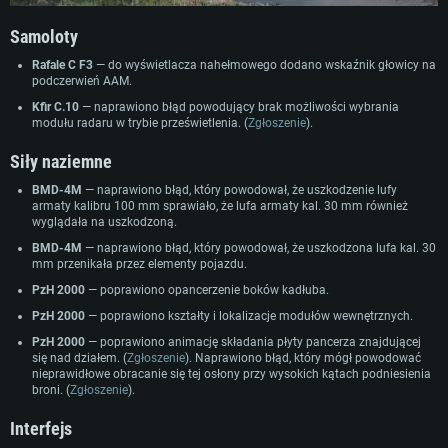
Samoloty
Rafale
C F3
— do wyświetlacza nahełmowego dodano wskaźnik głowicy na
podczerwień AAM.
Kfir C.10
— naprawiono błąd powodujący brak możliwości wybrania
modułu radaru w trybie prześwietlenia. (
Zgłoszenie
).
WYMAGANIA SYSTEMOWE
Siły naziemne
BMD-4M
— naprawiono błąd, który powodował, że uszkodzenie lufy
For PC
For MAC
armaty kalibru 100 mm sprawiało, że lufa armaty kal. 30 mm również
wyglądała na uszkodzoną.
For Linux
BMD-4M
— naprawiono błąd, który powodował, że uszkodzona lufa kal. 30
Minimalne
Minimalne
Minimalne
mm przenikała przez elementy pojazdu.
OS: Windows 10 (64 bit)
OS: Mac OS Big Sur 11.0 lub nowszy
OS: Ostatnie wydania 64bit Linux
PzH 2000
— poprawiono opancerzenie boków kadłuba.
Procesor: Dual-Core 2.2 GHz
Procesor: Core i5, minimum 2.2GHz (Xeon nie jest wspierany)
Procesor: Dual-Core 2.4 GHz
PzH 2000
— poprawiono kształty i lokalizacje modułów wewnętrznych.
PzH 2000
— poprawiono animację składania płyty pancerza znajdującej
Pamięć: 4GB
Pamięć: 6 GB
Pamięć: 4 GB
się nad działem. (
Zgłoszenie
). Naprawiono błąd, który mógł powodować
Karta graficzna: Karta obsługująca DirectX 11: AMD Radeon 77XX / NVIDI
Karta graficzna: Intel Iris Pro 5200 (Mac) lub podobna od AMD/Nvidia.
Karta graficzna: NVIDIA 660 z nowymi sterownikami (nie starsze niż 6
nieprawidłowe obracanie się tej osłony przy wysokich kątach podniesienia
GeForce GTX 660. Minimalna rozdzielczość to 720p
Minimalna rozdzielczość to 720p.
miesięcy) / podobna od AMD z nowymi sterownikami (nie starsze niż 6
broni. (
Zgłoszenie
).
miesięcy) (minimalna rozdzielczość to 720p) ze wsparciem Vulkan
Połączenie sieciowe: Internet szerokopasmowy
Połączenie sieciowe: Internet szerokopasmowy
Interfejs
Połączenie sieciowe: Internet szerokopasmowy
Dysk twardy: 22.1 GB (minimalny klient)
Dysk twardy: 22.1 GB (minimalny klient)