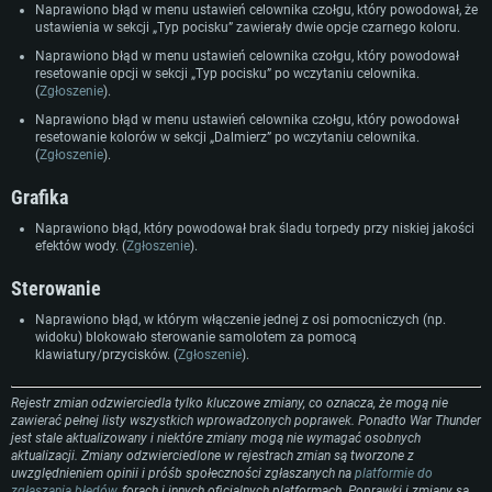
Dysk twardy: 22.1 GB (minimalny klient)
Naprawiono błąd w menu ustawień celownika czołgu, który powodował, że
ustawienia w sekcji „Typ pocisku” zawierały dwie opcje czarnego koloru.
Rekomendowane
Rekomendowane
Rekomendowane
Naprawiono błąd w menu ustawień celownika czołgu, który powodował
OS: Windows 10/11 (64 bit)
OS: Mac OS Big Sur 11.0 lub nowszy
resetowanie opcji w sekcji „Typ pocisku” po wczytaniu celownika.
OS: Ubuntu 20.04 64bit
(
Zgłoszenie
).
Procesor: Intel Core i5 lub Ryzen 5 3600
Procesor: Intel Core i7 (Xeon nie jest wspierany)
Procesor: Intel Core i7
Naprawiono błąd w menu ustawień celownika czołgu, który powodował
Pamięć: 16 GB
Pamięć: 8 GB
resetowanie kolorów w sekcji „Dalmierz” po wczytaniu celownika.
Pamięć: 16 GB
Karta graficzna: Karta obsługująca DirectX 11: Nvidia GeForce 1060 lub
Karta graficzna: Radeon Vega II lub lepsza
(
Zgłoszenie
).
lepsza, Radeon RX 570 lub lepsza
Karta graficzna: NVIDIA 1060 nowymi sterownikami (nie starsze niż 6
Połączenie sieciowe: Internet szerokopasmowy
miesięcy) / podobna od AMD z nowymi sterownikami (nie starsze niż 6
Grafika
Połączenie sieciowe: Internet szerokopasmowy
miesięcy) (minimalna rozdzielczość to 720p) ze wsparciem Vulkan
Dysk twardy: 62.2 GB (pełny klient)
Dysk twardy: 62.2 GB (pełny klient)
Naprawiono błąd, który powodował brak śladu torpedy przy niskiej jakości
Połączenie sieciowe: Internet szerokopasmowy
efektów wody. (
Zgłoszenie
).
Dysk twardy: 62.2 GB (pełny klient)
Sterowanie
Naprawiono błąd, w którym włączenie jednej z osi pomocniczych (np.
widoku) blokowało sterowanie samolotem za pomocą
klawiatury/przycisków. (
Zgłoszenie
).
Rejestr zmian odzwierciedla tylko kluczowe zmiany, co oznacza, że mogą nie
zawierać pełnej listy wszystkich wprowadzonych poprawek. Ponadto War Thunder
jest stale aktualizowany i niektóre zmiany mogą nie wymagać osobnych
aktualizacji. Zmiany odzwierciedlone w rejestrach zmian są tworzone z
uwzględnieniem opinii i próśb społeczności zgłaszanych na
platformie do
zgłaszania błędów
, forach i innych oficjalnych platformach. Poprawki i zmiany są