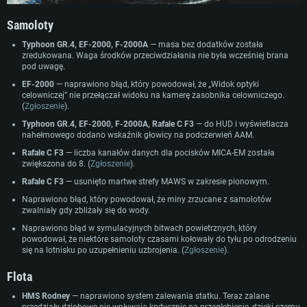
Samoloty
Typhoon GR.4, EF-2000, F-2000A
— masa bez dodatków została
zredukowana. Waga środków przeciwdziałania nie była wcześniej brana
pod uwagę.
WYMAGANIA SYSTEMOWE
EF-2000
— naprawiono błąd, który powodował, że „Widok optyki
celowniczej” nie przełączał widoku na kamerę zasobnika celowniczego.
(
Zgłoszenie
).
For PC
For MAC
Typhoon GR.4, EF-2000, F-2000A, Rafale C F3
— do HUD i wyświetlacza
nahełmowego dodano wskaźnik głowicy na podczerwień AAM.
For Linux
Rafale C F3
— liczba kanałów danych dla pocisków MICA-EM została
Minimalne
Minimalne
Minimalne
zwiększona do 8. (
Zgłoszenie
).
Rafale C F3
— usunięto martwe strefy MAWS w zakresie pionowym.
OS: Windows 10 (64 bit)
OS: Mac OS Big Sur 11.0 lub nowszy
OS: Ostatnie wydania 64bit Linux
Naprawiono błąd, który powodował, że miny zrzucane z samolotów
Procesor: Dual-Core 2.2 GHz
Procesor: Core i5, minimum 2.2GHz (Xeon nie jest wspierany)
Procesor: Dual-Core 2.4 GHz
zwalniały gdy zbliżały się do wody.
Pamięć: 4GB
Pamięć: 6 GB
Pamięć: 4 GB
Naprawiono błąd w symulacyjnych bitwach powietrznych, który
Karta graficzna: Karta obsługująca DirectX 11: AMD Radeon 77XX / NVIDI
Karta graficzna: Intel Iris Pro 5200 (Mac) lub podobna od AMD/Nvidia.
Karta graficzna: NVIDIA 660 z nowymi sterownikami (nie starsze niż 6
powodował, że niektóre samoloty czasami kołowały do tyłu po odrodzeniu
GeForce GTX 660. Minimalna rozdzielczość to 720p
Minimalna rozdzielczość to 720p.
miesięcy) / podobna od AMD z nowymi sterownikami (nie starsze niż 6
się na lotnisku po uzupełnieniu uzbrojenia. (
Zgłoszenie
).
miesięcy) (minimalna rozdzielczość to 720p) ze wsparciem Vulkan
Połączenie sieciowe: Internet szerokopasmowy
Połączenie sieciowe: Internet szerokopasmowy
Flota
Połączenie sieciowe: Internet szerokopasmowy
Dysk twardy: 22.1 GB (minimalny klient)
Dysk twardy: 22.1 GB (minimalny klient)
Dysk twardy: 22.1 GB (minimalny klient)
HMS Rodney
— naprawiono system zalewania statku. Teraz zalane
przedziały dziobowe nie wpływają krytycznie na przegłębienie, dzięki czemu