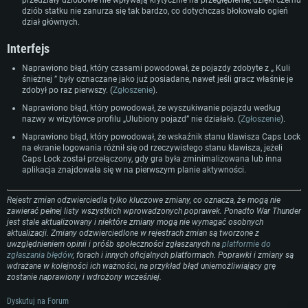
Rekomendowane
Rekomendowane
dziób statku nie zanurza się tak bardzo, co dotychczas błokowało ogień
Rekomendowane
dział głównych.
OS: Windows 10/11 (64 bit)
OS: Mac OS Big Sur 11.0 lub nowszy
OS: Ubuntu 20.04 64bit
Procesor: Intel Core i5 lub Ryzen 5 3600
Procesor: Intel Core i7 (Xeon nie jest wspierany)
Interfejs
Procesor: Intel Core i7
Pamięć: 16 GB
Pamięć: 8 GB
Naprawiono błąd, który czasami powodował, że pojazdy zdobyte z „ Kuli
Pamięć: 16 GB
śnieżnej ” były oznaczane jako już posiadane, nawet jeśli gracz właśnie je
Karta graficzna: Karta obsługująca DirectX 11: Nvidia GeForce 1060 lub
Karta graficzna: Radeon Vega II lub lepsza
lepsza, Radeon RX 570 lub lepsza
Karta graficzna: NVIDIA 1060 nowymi sterownikami (nie starsze niż 6
zdobył po raz pierwszy. (
Zgłoszenie
).
Połączenie sieciowe: Internet szerokopasmowy
miesięcy) / podobna od AMD z nowymi sterownikami (nie starsze niż 6
Naprawiono błąd, który powodował, że wyszukiwanie pojazdu według
Połączenie sieciowe: Internet szerokopasmowy
miesięcy) (minimalna rozdzielczość to 720p) ze wsparciem Vulkan
Dysk twardy: 62.2 GB (pełny klient)
nazwy w wizytówce profilu „Ulubiony pojazd” nie działało. (
Zgłoszenie
).
Dysk twardy: 62.2 GB (pełny klient)
Połączenie sieciowe: Internet szerokopasmowy
Naprawiono błąd, który powodował, że wskaźnik stanu klawisza Caps Lock
Dysk twardy: 62.2 GB (pełny klient)
na ekranie logowania różnił się od rzeczywistego stanu klawisza, jeżeli
Caps Lock został przełączony, gdy gra była zminimalizowana lub inna
aplikacja znajdowała się w na pierwszym planie aktywności.
Rejestr zmian odzwierciedla tylko kluczowe zmiany, co oznacza, że mogą nie
zawierać pełnej listy wszystkich wprowadzonych poprawek. Ponadto War Thunder
jest stale aktualizowany i niektóre zmiany mogą nie wymagać osobnych
aktualizacji. Zmiany odzwierciedlone w rejestrach zmian są tworzone z
uwzględnieniem opinii i próśb społeczności zgłaszanych na
platformie do
zgłaszania błędów
, forach i innych oficjalnych platformach. Poprawki i zmiany są
wdrażane w kolejności ich ważności, na przykład błąd uniemożliwiający grę
zostanie naprawiony i wdrożony wcześniej.
Dyskutuj na Forum