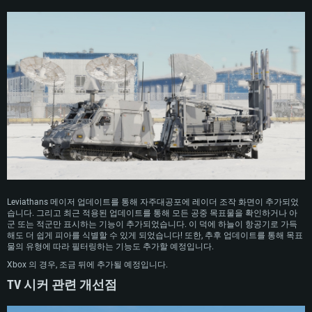
시스템 요구사항
PC
MAC
Linux
최소사양
최소사양
최소사양
운영체제: Windows 10 (64 bit)
운영체제: Mac OS Big Sur 11.0
운영체제: 64bit Linux 중 최신 버전
프로세서: 2.2 GHz 듀얼코어 이상
프로세서: 최소 2.2 GHz의 Core i5 (Intel Xeon 은 지원하지 않습니다)
프로세서: 2.4 GHz 듀얼코어
Leviathans 메이저 업데이트를 통해 자주대공포에 레이더 조작 화면이 추가되었
메모리: 4GB
메모리: 6 GB
메모리: 4 GB
습니다. 그리고 최근 적용된 업데이트를 통해 모든 공중 목표물을 확인하거나 아
군 또는 적군만 표시하는 기능이 추가되었습니다. 이 덕에 하늘이 항공기로 가득
그래픽 카드: DirectX 11 이상을 지원하는 AMD Radeon 77XX / NVIDIA
그래픽 카드: Metal 을 지원하는 Intel Iris Pro 5200 (Mac), 혹은 이와 비슷한 성
그래픽 카드: Vulkan 을 지원하고, 최신 그래픽 드라이버를 지원하는 NVIDIA
GeForce GT 660. 최소 사양 해상도: 720p
능을 가지는 Mac 버전의 AMD/Nvidia. 최소 해상도: 720p
660 (6개월 미만) 혹은 그와 동급의 성능을 가지며 최신 그래픽 드라이버를 지
해도 더 쉽게 피아를 식별할 수 있게 되었습니다! 또한, 추후 업데이트를 통해 목표
원하는 AMD (6개월 미만; 최소사양 지원 해상도 720p)
물의 유형에 따라 필터링하는 기능도 추가할 예정입니다.
네트워크: 브로드밴드 인터넷
네트워크: 브로드밴드 인터넷
네트워크: 브로드밴드 인터넷
Xbox 의 경우, 조금 뒤에 추가될 예정입니다.
여유 저장 공간: 22.1 GB (최소 클라이언트)
여유 저장 공간: 22.1 GB (최소 클라이언트)
TV 시커 관련 개선점
여유 저장 공간: 22.1 GB (최소 클라이언트)
권장 사양
권장 사양
권장 사양