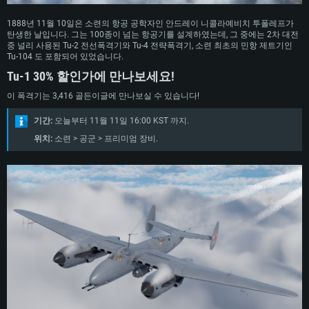
1888년 11월 10일은 소련의 항공 공학자인 안드레이 니콜라예비치 투폴레프가
탄생한 날입니다. 그는 100종이 넘는 항공기를 설계하였는데, 그 중에는 2차 대전
중 널리 사용된 Tu-2 전선폭격기와 Tu-4 전략폭격기, 소련 최초의 민항 제트기인
Tu-104 도 포함되어 있었습니다.
Tu-1 30% 할인가에 만나보세요!
이 폭격기는 3,416 골든이글에 만나보실 수 있습니다!
기간:
오늘부터 11월 11일 16:00 KST 까지.
위치:
소련 > 공군 > 프리미엄 장비.
시스템 요구사항
PC
MAC
Linux
최소사양
최소사양
최소사양
운영체제: Windows 10 (64 bit)
운영체제: Mac OS Big Sur 11.0
운영체제: 64bit Linux 중 최신 버전
프로세서: 2.2 GHz 듀얼코어 이상
프로세서: 최소 2.2 GHz의 Core i5 (Intel Xeon 은 지원하지 않습니다)
프로세서: 2.4 GHz 듀얼코어