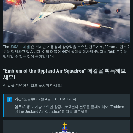
The
J35A 드라켄
은 뛰어난 기동성과 상승력을 보유한 전투기로, 30mm 기관포 2
문을 탑재하고 있습니다. 이와 더불어 RB24 공대공 미사일 4발과 m/56D 로켓을
탑재할 수 있는 것이 특징입니다!
“Emblem of the Uppland Air Squadron” 데칼을 획득해보
세요!
시스템 요구사항
이 날을 기념한 데칼도 놓치지 마세요!
PC
MAC
기간:
오늘부터 7월 4일 18:00 KST 까지
Linux
임무:
3 랭크 이상 스웨덴 항공기로 3번의 전투를 플레이하여 “Emblem
of the Uppland Air Squadron” 데칼을 받으세요.
최소사양
최소사양
최소사양
운영체제: Windows 10 (64 bit)
운영체제: Mac OS Big Sur 11.0
운영체제: 64bit Linux 중 최신 버전