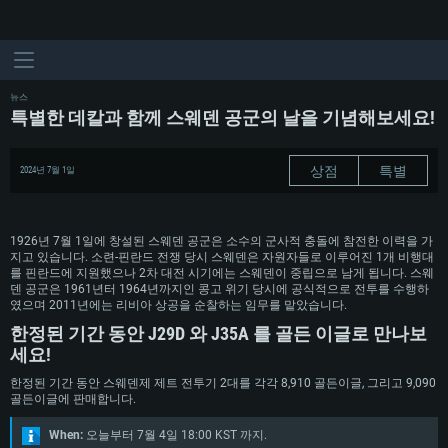
뉴스
특별한 데칼과 함께 스웨덴 공군의 날을 기념해보세요!
상점
특별
2024년 7월 1일
1926년 7월 1일에 창설된 스웨덴 공군은 소수의 군사적 충돌에 참전한 이력을 가
지고 있습니다. 소련-핀란드 전쟁 당시 스웨덴은 자원자들로 이루어진 1개 비행대
를 핀란드에 지원했으나 2차 대전 시기에는 스웨덴이 중립으로 남게 됩니다. 스웨
덴 공군은 1961년터 1964년까지인 콩고 위기 당시에 공식적으로 전투를 수행하
였으며 2011년에는 리비아 상공을 순찰하는 임무를 맡았습니다.
한정된 기간 동안 J29D 와 J35A 를 골든 이글로 만나보
세요!
한정된 기간 동안 스웨덴제 제트 전투기 2대를 각각 8,910 골든이글, 그리고 9,090
골든이글에 판매합니다.
When:
오늘부터 7월 4일 18:00 KST 까지.