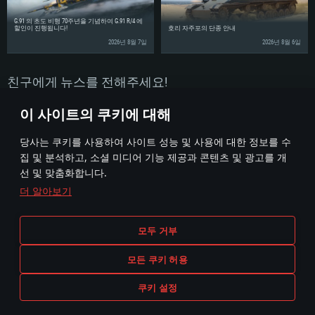
여유 저장 공간: 62.2 GB (전체 클라이언트)
네트워크: 브로드밴드 인터넷
G.91 의 초도 비행 70주년을 기념하여 G.91 R/4 에
여유 저장 공간: 62.2 GB (전체 클라이언트)
할인이 진행됩니다!
호리 자주포의 단종 안내
2026년 8월 7일
2026년 8월 6일
친구에게 뉴스를 전해주세요!
이 사이트의 쿠키에 대해
당사는 쿠키를 사용하여 사이트 성능 및 사용에 대한 정보를 수
집 및 분석하고, 소셜 미디어 기능 제공과 콘텐츠 및 광고를 개
선 및 맞춤화합니다.
더 알아보기
이용 약관
쿠키 설정
모두 거부
이용 약관
고객 지원
개인정보 정책
모든 쿠키 허용
쿠키 설정
게임 에서 어떠한 현실의 무기나 차량을 묘사하는 것은 무기 개발 업체나 장비 제조 업체가 게임 개발 후원 또
지금 플레이!
는 홍보에 참여하지 않습니다..
© 2011—2026 Gaijin Games Kft. All trademarks, logos and brand names are the property of their respective owners.