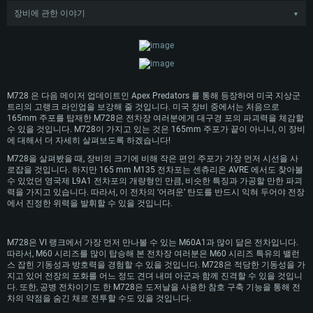
시스템 요구사항
장비에 관한 이야기
▼
M60이 양산되기 시작한 후, 미국의 공학자들은 즉시 M60의 공병전차 개량형을 개
발하기 시작했습니다. 이 프로젝트는 1961년 10월에 본격적으로 시작되었고, 개
PC
MAC
선형인 M60A1의 차대를 기반으로 포탑에 붐과 윈치 등의 장비를 탑재하였고 도
저날과 영국제 L9A1을 개량한 165mm 전차포를 주 무장으로 탑재하고 있었습니
Linux
다.
최소사양
최소사양
최소사양
1963년 10월, 수 대의 장비가 새로이 출고되거나 공병장비로 개조되어 각종 테스
M728 은 다음 메이저 업데이트인 Apex Predators 를 통해 등장하여 미국 지상군
트를 거쳤습니다. 이 중 공병장비로 개조된 장비들은 1964년 3월부터 개조가 시작
트리의 고랭크 라인업을 보강해 줄 것입니다. 미국 장비 중에서는 처음으로
운영체제: Windows 10 (64 bit)
운영체제: Mac OS Big Sur 11.0
운영체제: 64bit Linux 중 최신 버전
되어 같은 해 7월에 개조 작업이 종료되었습니다. 이와 함께, 공식적으로 M728이
165mm 주포를 탑재한 M728은 전차장 여러분에게 대구경 포의 파괴력을 체감할
라 명명된 장비가 양산 승인을 받게 되었습니다. 양산이 시작된 뒤, M728의 초도
수 있을 것입니다. M728이 가지고 있는 것은 165mm 주포가 끝이 아니니, 이 장비
프로세서: 2.2 GHz 듀얼코어 이상
프로세서: 최소 2.2 GHz의 Core i5 (Intel Xeon 은 지원하지 않습니다)
프로세서: 2.4 GHz 듀얼코어
생산분은 베트남전이 벌어지던 베트남으로 건너가 병사들을 지원하는 역할을 수
에 대해서 더 자세히 살펴보도록 하겠습니다!
행했습니다. M728은 베트남에서 주로 적의 방어시설을 파괴하거나 방어선을 돌
메모리: 4GB
메모리: 6 GB
메모리: 4 GB
M728을 살펴봤을 때, 장비의 크기에 비해 작은 편인 주포가 가장 먼저 시선을 사
파하고, 야전 공병을 지원하는 데에도 사용되었습니다.
그래픽 카드: DirectX 11 이상을 지원하는 AMD Radeon 77XX / NVIDIA
그래픽 카드: Metal 을 지원하는 Intel Iris Pro 5200 (Mac), 혹은 이와 비슷한 성
그래픽 카드: Vulkan 을 지원하고, 최신 그래픽 드라이버를 지원하는 NVIDIA
로잡을 것입니다. 하지만 165 mm M135 전차포는 센츄리온 AVRE 에서도 찾아볼
M728은 베트남전이 끝난 뒤인 1990년대에 치러진 걸프전에서도 활약하였습니
GeForce GT 660. 최소 사양 해상도: 720p
능을 가지는 Mac 버전의 AMD/Nvidia. 최소 해상도: 720p
660 (6개월 미만) 혹은 그와 동급의 성능을 가지며 최신 그래픽 드라이버를 지
수 있었던 영국제 L9A1 전차포의 개량형인 만큼, 비슷한 특징과 가공할 만한 파괴
다. 하지만, M728은 기동성이 뛰어난 장비들과 함께 운용하기 어려웠고, 운용 비용
원하는 AMD (6개월 미만; 최소사양 지원 해상도 720p)
력을 가지고 있습니다. 따라서, 이 전차의 ‘어려운’ 탄도를 반드시 익혀 두어야 전장
네트워크: 브로드밴드 인터넷
네트워크: 브로드밴드 인터넷
이 눈덩이처럼 불어나는 등 각종 한계점에 부딪히고 말았습니다. 그 결과, M728은
에서 진정한 위력을 발휘할 수 있을 것입니다.
네트워크: 브로드밴드 인터넷
2018년에 예비역으로 전환되었고 서서히 역사의 뒤안길로 사라지고 있습니다.
여유 저장 공간: 22.1 GB (최소 클라이언트)
여유 저장 공간: 22.1 GB (최소 클라이언트)
여유 저장 공간: 22.1 GB (최소 클라이언트)
M728은 VI 랭크에서 가장 먼저 만나볼 수 있는 M60A1과 많이 닮은 전차입니다.
권장 사양
권장 사양
따라서, M60 시리즈를 많이 탑승해 본 전차장 여러분은 M60 시리즈 특유의 밸런
권장 사양
스 잡힌 기동성과 방호력을 경험할 수 있을 것입니다. M728은 적당한 기동성을 가
운영체제: Windows 10/11 (64 bit)
운영체제: Mac OS Big Sur 11.0
지고 있어 전장의 포화를 어느 정도 견뎌 내며 아군과 함께 진격할 수 있을 것입니
운영체제: Ubuntu 20.04 64bit
프로세서: Intel Core i5 또는 Ryzen 5 3600 이상
프로세서: Core i7 (Intel Xeon 은 지원하지 않습니다)
다. 또한, 공병 전차이기도 한 M728은 도저날을 사용한 참호 구축 기능을 통해 전
프로세서: Intel Core i7
차의 약점을 숨긴 채로 전투할 수도 있을 것입니다.
메모리: 16 GB 이상
메모리: 8 GB