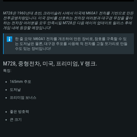
M728은 1960년대 초반, 크라이슬러 사에서 미국제 M60A1 전차를 기반으로 만든
전투공병차량입니다. 미국 장비를 선호하는 전차장 여러분과 대구경 무장을 좋아
하는 전차장 여러분을 모두 만족시킬 M728은 다음 메이저 업데이트 릴리스 후에
게임 내에 등장할 예정입니다!
한 줄 요약: M60A1 전차를 개조하여 만든 장비로, 참호를 구축할 수 있
는 도저날은 물론, 대구경 주포를 사용해 적 전차를 고철 쪼가리로 만들
수도 있는 장비입니다!
M728, 중형전차, 미국, 프리미엄, V 랭크.
특징:
165mm 주포
도저날
프리미엄 보너스
좋은 방호력
큰 크기