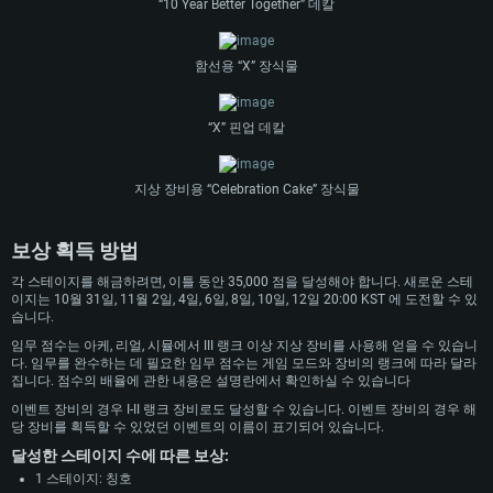
“10 Year Better Together” 데칼
함선용 “X” 장식물
“X” 핀업 데칼
지상 장비용 “Celebration Cake” 장식물
보상 획득 방법
각 스테이지를 해금하려면, 이틀 동안 35,000 점을 달성해야 합니다. 새로운 스테
이지는 10월 31일, 11월 2일, 4일, 6일, 8일, 10일, 12일 20:00 KST 에 도전할 수 있
습니다.
시스템 요구사항
임무 점수는 아케, 리얼, 시뮬에서 III 랭크 이상 지상 장비를 사용해 얻을 수 있습니
다. 임무를 완수하는 데 필요한 임무 점수는 게임 모드와 장비의 랭크에 따라 달라
집니다. 점수의 배율에 관한 내용은 설명란에서 확인하실 수 있습니다
PC
MAC
이벤트 장비의 경우 I-II 랭크 장비로도 달성할 수 있습니다. 이벤트 장비의 경우 해
Linux
당 장비를 획득할 수 있었던 이벤트의 이름이 표기되어 있습니다.
최소사양
최소사양
최소사양
달성한 스테이지 수에 따른 보상:
1 스테이지: 칭호
운영체제: Windows 10 (64 bit)
운영체제: Mac OS Big Sur 11.0
운영체제: 64bit Linux 중 최신 버전