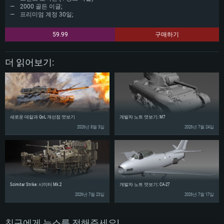
2000 골든 이글;
프리미엄 계정 30일;
59.99
구매하기
더 읽어보기:
새로운 데칼과 QoL 개선점 엿보기
개발자 노트 엿보기: M7
2026년 8월 3일
2026년 7월 24일
Scimitar Strike: 시미터 Mk.2
개발자 노트 엿보기: CA-27
2026년 7월 23일
2026년 7월 17일
친구에게 뉴스를 전해주세요!