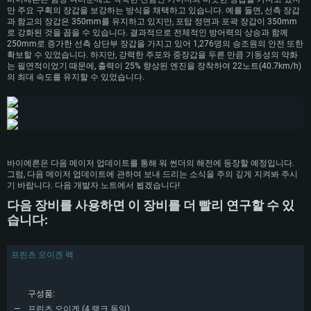
권장 사양
만 주요 구획의 장갑을 보강하는 방식을 채택하고 있습니다. 예를 들면, 선측 장갑
운영체제: Windows 10/11 (64 bit)
운영체제: Mac OS Big Sur 11.0
과 함교의 장갑은 350mm를 유지하고 있지만, 포탑 정면과 포곽 장갑이 350mm
운영체제: Ubuntu 20.04 64bit
로 강화된 것을 꼽을 수 있습니다. 결과적으로 전체적인 방어력의 상승과 함께
프로세서: Intel Core i5 또는 Ryzen 5 3600 이상
프로세서: Core i7 (Intel Xeon 은 지원하지 않습니다)
250mm로 증가한 선측 상단부 장갑을 가지고 있어 1,276명의 승조원의 안전 또한
프로세서: Intel Core i7
메모리: 16 GB 이상
메모리: 8 GB
확보할 수 있었습니다. 하지만, 강력한 주포와 중장갑을 두른 만큼 기동성의 약화
메모리: 16 GB
는 필연적이었기 때문에, 출력이 25% 향상된 엔진을 장착하여 22노트(40.7km/h)
그래픽 카드: DirectX 11 이상을 지원하는 Nvidia GeForce 1060, 또는 AMD RX
그래픽 카드: Metal을 지원하는 Radeon Vega II 이상
의 최대 속도를 유지할 수 있었습니다.
570 혹은 그 이상
그래픽 카드: Vulkan 을 지원하고, 최신 그래픽 드라이버를 지원하는 NVIDIA
네트워크: 브로드밴드 인터넷
1060 (6개월 미만) 혹은 그와 동급의 성능을 가지며 최신 그래픽 드라이버를
네트워크: 브로드밴드 인터넷
지원하는 AMD RX 570 (6개월 미만; 최소사양 지원 해상도 720p) 이상
여유 저장 공간: 62.2 GB (전체 클라이언트)
여유 저장 공간: 62.2 GB (전체 클라이언트)
네트워크: 브로드밴드 인터넷
여유 저장 공간: 62.2 GB (전체 클라이언트)
바이에른은 다음 메이저 업데이트를 통해 워 썬더의 해전에 등장할 예정입니다.
그럼, 다음 메이저 업데이트에 관하여 보내 드리는 소식을 주의 깊게 지켜봐 주시
기 바랍니다. 다음 개발자 노트에서 뵙겠습니다!
다음 장비를 사용하면 이 장비를 더 빨리 연구할 수 있
습니다:
프린츠 오이겐 팩
구성품:
프린츠 오이겐 (4 랭크 독일)