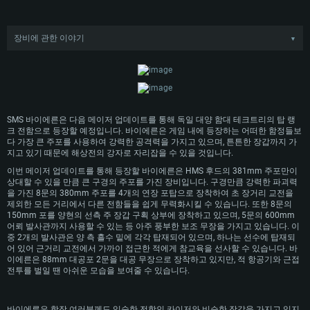
장비에 관한 이야기
▼
1910년대 초, 타국의 해군이 12인치 이상의 주포를 사용하는 것을 확인한 독일 해
군은 350mm~400mm 사이의 여러 다른 주포를 사용한 전함의 설계에 관한 연구
시스템 요구사항
를 준비하기 시작했습니다. 그 중 중간 단계의 설계안은 채택이 불가능한 것으로
판명된 뒤 조선사에선 380mm 주포를 장착한 새 설계를 제안하였고, 1912년에 승
인 및 해군의 차기 전함 설계로 채택되었습니다.
PC
MAC
해군법에 따라 4척의 신형 전함을 건조하기 위한 자금이 확보한 뒤 바이에른을 시
SMS 바이에른은 다음 메이저 업데이트를 통해 독일 대양 함대 테크트리의 탑 랭
Linux
작으로 바덴과 작센, 그리고 뷔르템베르크와 같은 자매함 또한 건조가 시작되었습
크 전함으로 등장할 예정입니다. 바이에른은 게임 내에 등장하는 어떠한 함정들보
니다. 하지만 이 중 오직 두 척만이 완공되는 데 그치고 말았습니다. 바이에른은
다 가장 큰 주포를 사용하여 강력한 공격력을 가지고 있으며, 튼튼한 장갑까지 가
1913년 12월에 기공되어 1915년에 진수되었고 1916년 7월에 완공되었습니다.
최소사양
최소사양
최소사양
지고 있기 때문에 해상전의 강자로 자리잡을 수 있을 것입니다.
바이에른은 시간이 너무 지체된 관계로 역사적인 유틀란트 해전에는 참전하지 못
이번 메이저 업데이트를 통해 등장할 바이에른은 HMS 후드의 381mm 주포만이
했지만, 제 1차 세계 대전의 마지막 주요 작전 중 일부에는 참가할 수 있었습니다.
운영체제: Windows 10 (64 bit)
운영체제: Mac OS Big Sur 11.0
운영체제: 64bit Linux 중 최신 버전
상대할 수 있을 만큼 큰 구경의 주포를 가진 장비입니다. 구경만큼 강력한 파괴력
1917년 말, SMS 바이에른은 알비온 작전 당시 서에스토니아 군도를 확보하기 위
을 가진 8문의 380mm 주포를 4개의 연장 포탑으로 장착하여 초 장거리 교전을
프로세서: 2.2 GHz 듀얼코어 이상
프로세서: 최소 2.2 GHz의 Core i5 (Intel Xeon 은 지원하지 않습니다)
프로세서: 2.4 GHz 듀얼코어
한 공세에서 해안 포대를 포격하여 병력을 지원하는 역할을 맡았습니다. 하지만
제외한 모든 거리에서 다른 전함들을 쉽게 무력화시킬 수 있습니다. 또한 8문의
메모리: 4GB
메모리: 6 GB
메모리: 4 GB
기동 중에 기뢰에 피격당한 뒤 수리를 위해 킬로 귀항해야 했습니다. 이 작전은 바
150mm 포를 양현의 선측 주 장갑 구획 상부에 장착하고 있으며, 5문의 600mm
이에른이 참가한 마지막 주요 작전으로, 1918년 11월 제 1차 세계대전의 종전 이
어뢰 발사관까지 사용할 수 있는 등 아주 풍부한 보조 무장을 가지고 있습니다. 이
그래픽 카드: DirectX 11 이상을 지원하는 AMD Radeon 77XX / NVIDIA
그래픽 카드: Metal 을 지원하는 Intel Iris Pro 5200 (Mac), 혹은 이와 비슷한 성
그래픽 카드: Vulkan 을 지원하고, 최신 그래픽 드라이버를 지원하는 NVIDIA
후 독일 대양함대의 대부분의 함정들은 스캐퍼 플로 항에서 강화 조약이 체결될
중 2개의 발사관은 양 측 흘수 밑에 각각 탑재되어 있으며, 하나는 선수에 탑재되
GeForce GT 660. 최소 사양 해상도: 720p
능을 가지는 Mac 버전의 AMD/Nvidia. 최소 해상도: 720p
660 (6개월 미만) 혹은 그와 동급의 성능을 가지며 최신 그래픽 드라이버를 지
때 까지 억류되어 있었습니다. 당시 독일 해군 사령관은 함정들이 영국에 노획될
어 있어 근거리 교전에서 가까이 접근한 적에게 참교육을 선사할 수 있습니다. 바
원하는 AMD (6개월 미만; 최소사양 지원 해상도 720p)
것을 우려하여 1919년 6월 21일에 자침 명령을 내렸고, 바이에른 또한 험난했던
네트워크: 브로드밴드 인터넷
네트워크: 브로드밴드 인터넷
이에른은 88mm 대공포 2문을 대공 무장으로 장착하고 있지만, 적 항공기와 근접
함생의 마침표를 찍었습니다.
네트워크: 브로드밴드 인터넷
전투를 벌일 땐 아쉬운 모습을 보여줄 수 있습니다.
여유 저장 공간: 22.1 GB (최소 클라이언트)
여유 저장 공간: 22.1 GB (최소 클라이언트)
여유 저장 공간: 22.1 GB (최소 클라이언트)
권장 사양
권장 사양
바이에른은 함장 여러분께도 익숙한 전함인 카이저와 비슷한 장갑을 가지고 있지