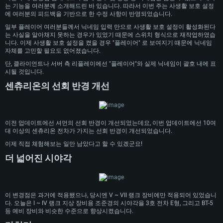
는 기능을 여러분께 소개해드린 바 있습니다. 따라서 이번 주는 사생활 보호 설정
에 여러분의 피드백을 기반으로 한 수정 사항이 반영되었습니다.
일부 플레이어 여러분들께서 닉네임 입력 만으로 사생활 보호 설정이 활성화된다
는 사실을 알아채지 못하는 경우가 있었기 때문에 스위치 형식으로 재작업하였습
니다. 이제 사생활 보호 설정을 켰을 경우 "플레이어" 로 보여지기 때문에 닉네임
자체를 고민할 필요도 없어졌습니다.
단, 클라이언트나 서버 측 리플레이에선 "플레이어"와 실제 닉네임이 괄호 내에 표
시될 것입니다.
시스템 요구사항
센츄리온의 선회 반경 개선
PC
MAC
Linux
이전 업데이트에선 셔먼의 선회 반경이 개선되었는데요, 이번 업데이트에선 10여
최소사양
최소사양
최소사양
대 이상의 센츄리온 전차가 가지는 선회 반경이 개선되었습니다.
이제 직접 체험해보는 일만 남았다고 할 수 있겠군요!
운영체제: Windows 10 (64 bit)
운영체제: Mac OS Big Sur 11.0
운영체제: 64bit Linux 중 최신 버전
더 넓어진 시야각
프로세서: 2.2 GHz 듀얼코어 이상
프로세서: 최소 2.2 GHz의 Core i5 (Intel Xeon 은 지원하지 않습니다)
프로세서: 2.4 GHz 듀얼코어
메모리: 4GB
메모리: 6 GB
메모리: 4 GB
그래픽 카드: DirectX 11 이상을 지원하는 AMD Radeon 77XX / NVIDIA
그래픽 카드: Metal 을 지원하는 Intel Iris Pro 5200 (Mac), 혹은 이와 비슷한 성
그래픽 카드: Vulkan 을 지원하고, 최신 그래픽 드라이버를 지원하는 NVIDIA
GeForce GT 660. 최소 사양 해상도: 720p
능을 가지는 Mac 버전의 AMD/Nvidia. 최소 해상도: 720p
660 (6개월 미만) 혹은 그와 동급의 성능을 가지며 최신 그래픽 드라이버를 지
이 변경점은 과거에 적용됐으나, 당시엔 V ~ VII 랭크 장비에만 적용되어 있었습니
원하는 AMD (6개월 미만; 최소사양 지원 해상도 720p)
다. 오늘은 I ~ IV 랭크 지상 장비용 조준경의 시야각을 3호 전차 E형, 그리고 BT-5
네트워크: 브로드밴드 인터넷
네트워크: 브로드밴드 인터넷
등 예비 장비와 비슷한 수준으로 향상시켰습니다.
네트워크: 브로드밴드 인터넷
여유 저장 공간: 22.1 GB (최소 클라이언트)
여유 저장 공간: 22.1 GB (최소 클라이언트)