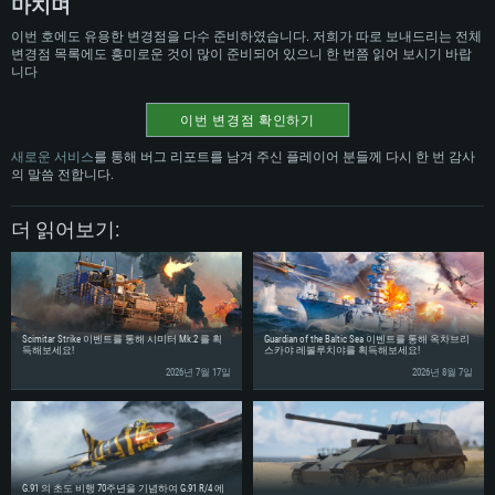
마치며
여유 저장 공간: 22.1 GB (최소 클라이언트)
권장 사양
권장 사양
이번 호에도 유용한 변경점을 다수 준비하였습니다. 저희가 따로 보내드리는 전체
권장 사양
변경점 목록에도 흥미로운 것이 많이 준비되어 있으니 한 번쯤 읽어 보시기 바랍
니다
운영체제: Windows 10/11 (64 bit)
운영체제: Mac OS Big Sur 11.0
운영체제: Ubuntu 20.04 64bit
프로세서: Intel Core i5 또는 Ryzen 5 3600 이상
프로세서: Core i7 (Intel Xeon 은 지원하지 않습니다)
프로세서: Intel Core i7
이번 변경점 확인하기
메모리: 16 GB 이상
메모리: 8 GB
메모리: 16 GB
새로운 서비스
를 통해 버그 리포트를 남겨 주신 플레이어 분들께 다시 한 번 감사
그래픽 카드: DirectX 11 이상을 지원하는 Nvidia GeForce 1060, 또는 AMD RX
그래픽 카드: Metal을 지원하는 Radeon Vega II 이상
의 말씀 전합니다.
570 혹은 그 이상
그래픽 카드: Vulkan 을 지원하고, 최신 그래픽 드라이버를 지원하는 NVIDIA
네트워크: 브로드밴드 인터넷
1060 (6개월 미만) 혹은 그와 동급의 성능을 가지며 최신 그래픽 드라이버를
네트워크: 브로드밴드 인터넷
지원하는 AMD RX 570 (6개월 미만; 최소사양 지원 해상도 720p) 이상
여유 저장 공간: 62.2 GB (전체 클라이언트)
더 읽어보기:
여유 저장 공간: 62.2 GB (전체 클라이언트)
네트워크: 브로드밴드 인터넷
여유 저장 공간: 62.2 GB (전체 클라이언트)
Scimitar Strike 이벤트를 통해 시미터 Mk.2 를 획
Guardian of the Baltic Sea 이벤트를 통해 옥차브리
득해보세요!
스카야 레볼루치야를 획득해보세요!
2026년 7월 17일
2026년 8월 7일
G.91 의 초도 비행 70주년을 기념하여 G.91 R/4 에