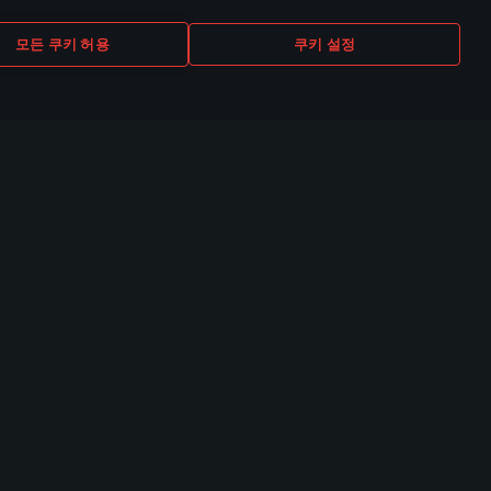
모든 쿠키 허용
쿠키 설정
TUBE
TWITCH
DISCORD
0,000명 이상
530,000명 이상의
140,000명 이상의
채널 구독자
채널 구독자
채널 구독자
커뮤니티
E-스포츠
더 라이브
TSS
미지
비행대 순위표
디오
비행대
럼
WTCS 순위표
키
이어 검색
위표