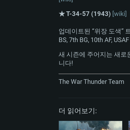
프로세서: 2.2 GHz 듀얼코어 이
프로세서: 최소 2.2 GHz의 Core i5 
프로세서: 2.4 GHz 듀얼코어
★ T-34-57 (1943)
[wiki]
원하지 않습니다)
메모리: 4GB
메모리: 4 GB
업데이트된 “위장 도색” 트로피,
메모리: 6 GB
그래픽 카드: DirectX 11 이상을
그래픽 카드: Vulkan 을 지원하
BS, 7th BG, 10th AF, 
Radeon 77XX / NVIDIA GeForc
그래픽 카드: Metal 을 지원하는 Intel
이버를 지원하는 NVIDIA 660 (
새 시즌에 주어지는 새로운
해상도: 720p
(Mac), 혹은 이와 비슷한 성능을
와 동급의 성능을 가지며 최신 
니다!
의 AMD/Nvidia. 최소 해상도: 72
지원하는 AMD (6개월 미만; 최
네트워크: 브로드밴드 인터넷
720p)
네트워크: 브로드밴드 인터넷
The War Thunder Team
여유 저장 공간: 22.1 GB (최소
네트워크: 브로드밴드 인터넷
여유 저장 공간: 22.1 GB (최소
여유 저장 공간: 22.1 GB (최소
더 읽어보기: