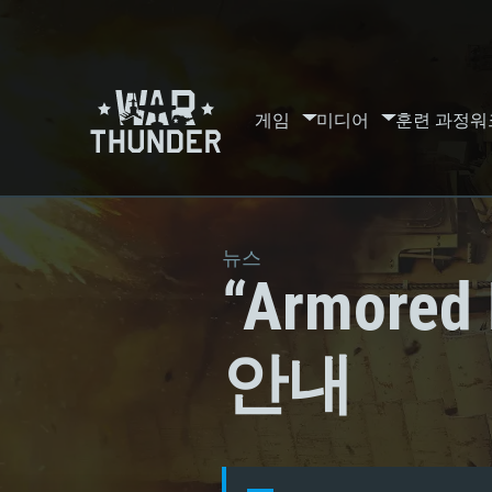
게임
미디어
훈련 과정
워
뉴스
“Armore
안내