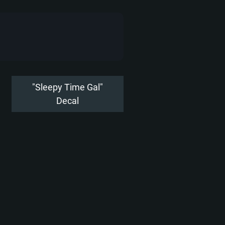
항
"Sleepy Time Gal"
Decal
Linux
0/11 (64 bit)
ig Sur 11.0
.04 64bit