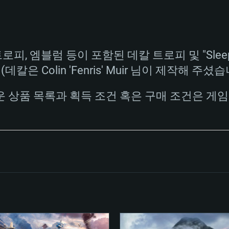
상
(Intel Xeon 은 지
프로세서: Intel Co
프로세서: Core i7
프로세서: Intel Cor
다)
메모리: 16 GB 이
메모리: 16 GB
 엠블럼 등이 포함된 데칼 트로피 및 "Sleepy Time
메모리: 8 GB
 지원하는 AMD
고, 최신 그래픽 드라
그래픽 카드: Direc
그래픽 카드: Vul
USAF (데칼은 Colin 'Fenris' Muir 님이 제작해 주셨
e GT 660. 최소 사양
 Iris Pro 5200
6개월 미만) 혹은 그
GeForce 1060,
그래픽 카드: Metal
이버를 지원하는 NVI
 상품 목록과 획득 조건 혹은 구매 조건은 게임
 가지는 Mac 버전
그래픽 드라이버를
상
와 동급의 성능을
네트워크: 브로드
0p
소사양 지원 해상도
지원하는 AMD RX
네트워크: 브로드
해상도 720p) 이상
여유 저장 공간: 62
 클라이언트)
여유 저장 공간: 62
네트워크: 브로드
 클라이언트)
 클라이언트)
여유 저장 공간: 62