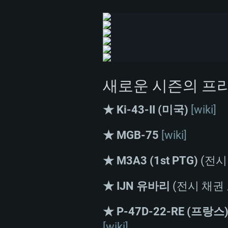
새로운 시즌의 프
★
Ki-43-II (미국)
[wiki]
★ MGB-75
[wiki]
PC
★ M3A3 (1st PTG)
(전시
최소사양
최소사양
최소사양
★ IJN 유바리
(전시 채권
★ P-47D-22-RE (프랑스
운영체제: Windows 10 (64 bit)
운영체제: Mac OS Big Sur 11.0
운영체제: 64bit Linux 중 최신 
[wiki]