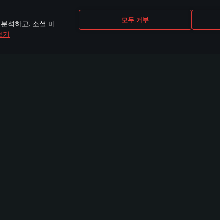
모두 거부
 분석하고, 소셜 미
보기
CEBOOK
INSTAGRAM
X
YOU
0,000명 이상의
440,000명 이상의
230,000명 이상의
2,65
룹 멤버
그룹 멤버
팔로워
의 
훈련 과정
워크숍
워 썬더 CDK
워썬
위장
이
미션
비
맵
포
모델
위
플레
순