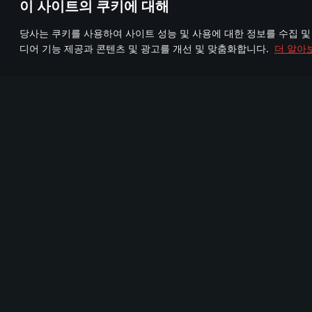
이 사이트의 쿠키에 대해
당사는 쿠키를 사용하여 사이트 성능 및 사용에 대한 정보를 수집 및
디어 기능 제공과 콘텐츠 및 광고를 개선 및 맞춤화합니다.
더 알아
Join us
FA
TELEGRAM
95,000,000명 이상
72
신규 커뮤니티
의 플레이어
그
게임
미디어
게임에 대하여
파트너십
뉴스
비디오
개발자 노트
스크린샷
군사 장비
월페이퍼
질문과 답변
사운드트랙
War Thunder Mobile
자료집
변경점