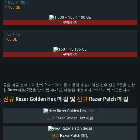
1 000 + 100 =
1 100 GE
구매하기
150 + 15 =
165 GE
구매하기
시스템 요구사항
골든 이글 보너스와 함께 Razer Gold 를 사용하여 결제하신 경우 신규 2종을 포함
한 Razer 데칼 7종을 받게 됩니다! 단, 데칼은 계정마다 각각 1개씩 지급됩니다.
신규
Razer Golden Hex 데칼 및
신규
Razer Patch 데칼
PC
MAC
Linux
신규
Razer Golden Hex 데칼
최소사양
최소사양
최소사양
운영체제: Windows 10 (64 bit)
운영체제: Mac OS Big Sur 11.0
운영체제: 64bit Linux 중 최신 버전
신규
Razer Patch 데칼
프로세서: 2.2 GHz 듀얼코어 이상
프로세서: 최소 2.2 GHz의 Core i5 (Intel Xeon 은 지원하지 않습니다)
프로세서: 2.4 GHz 듀얼코어