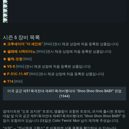
시즌 6 장비 목록
★ 크루세이더 “더 세인트”
[Wiki]
(전시 채권 상점에 처음 등록된 상품입니다)
★ 셀레레 사하리아노
[Wiki]
(전시 채권 상점에 처음 등록된 상품입니다)
★ 묄케-모랑
[Wiki]
★ VS-8
[Wiki]
(전시 채권 상점에 처음 등록된 상품입니다)
시스템 요구사항
★ P-51C-11-NT
[Wiki]
(전시 채권 상점에 처음 등록된 상품입니다)
★ T14
[Wiki]
PC
MAC
Linux
미국 공군 제91폭격전대 제401폭격비행대의 "Shoo Shoo Shoo BABY" 핀업
(1944)
최소사양
최소사양
최소사양
운영체제: Windows 10 (64 bit)
운영체제: Mac OS Big Sur 11.0
운영체제: 64bit Linux 중 최신 버전
업데이트된 "도로 표지판" 트로피, 엠블럼이 포함된 트로피, 과거에 출시된 호랑이
데칼 및 미국 공군 제91폭격전대 제401폭격비행대의 "Shoo Shoo Shoo BABY" 핀
프로세서: 2.2 GHz 듀얼코어 이상
프로세서: 최소 2.2 GHz의 Core i5 (Intel Xeon 은 지원하지 않습니다)
프로세서: 2.4 GHz 듀얼코어
업이 포함되어 있습니다 (데칼은 Colin 'Fenris' Muir 님이 제작해 주셨습니다).
메모리: 4GB
메모리: 6 GB
메모리: 4 GB
“상점” → “전시채권 교환소” 로 이동하면 상품 목록을 확인하실 수 있습니다..