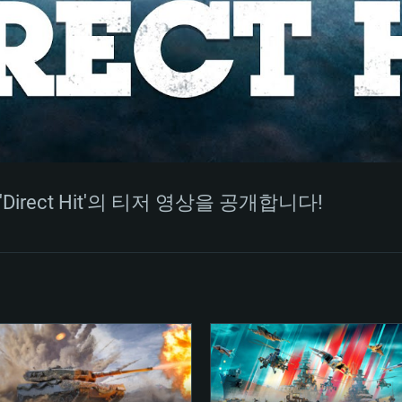
시스템 요구사
MAC
권장 사양
권장 사양
권장 사양
irect Hit'의 티저 영상을 공개합니다!
버전
운영체제: Windows 1
운영체제: Mac OS B
운영체제: Ubuntu 20
상
(Intel Xeon 은 지
프로세서: Intel Co
프로세서: Core i7
프로세서: Intel Cor
다)
메모리: 16 GB 이
메모리: 16 GB
메모리: 8 GB