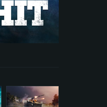
항
Linux
0/11 (64 bit)
ig Sur 11.0
.04 64bit
re i5 또는 Ryzen 5 3600 이상
 (Intel Xeon 은 지원하지 않습니
e i7
상