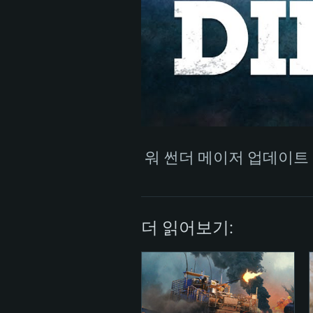
PC
최소사양
최소사양
최소사양
워 썬더 메이저 업데이트 'D
운영체제: Windows 10 (64 bit)
운영체제: Mac OS Big Sur 11.0
운영체제: 64bit Linux 중 최신 
더 읽어보기:
프로세서: 2.2 GHz 듀얼코어 이
프로세서: 최소 2.2 GHz의 Core i5 
프로세서: 2.4 GHz 듀얼코어
원하지 않습니다)
메모리: 4GB
메모리: 4 GB
메모리: 6 GB