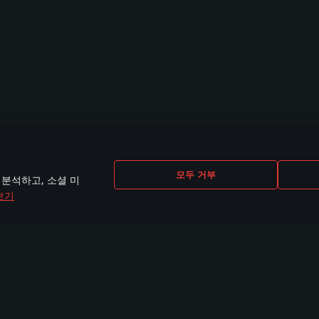
모두 거부
 분석하고, 소셜 미
보기
CEBOOK
INSTAGRAM
X
YOU
0,000명 이상의
440,000명 이상의
230,000명 이상의
2,65
룹 멤버
그룹 멤버
팔로워
의 