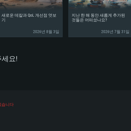
 지원하는 AMD
고, 최신 그래픽 드라
그래픽 카드: Direc
그래픽 카드: Vul
e GT 660. 최소 사양
 Iris Pro 5200
6개월 미만) 혹은 그
GeForce 1060,
그래픽 카드: Metal
이버를 지원하는 NVI
새로운 데칼과 QoL 개선점 엿보
지난 한 해 동안 새롭게 추가된
 가지는 Mac 버전
그래픽 드라이버를
상
와 동급의 성능을
기
것들은 어떠셨나요?
네트워크: 브로드
0p
소사양 지원 해상도
지원하는 AMD RX
2026년 8월 3일
2026년 7월 31일
네트워크: 브로드
해상도 720p) 이상
여유 저장 공간: 62
 클라이언트)
여유 저장 공간: 62
네트워크: 브로드
세요!
 클라이언트)
 클라이언트)
여유 저장 공간: 62
 없습니다