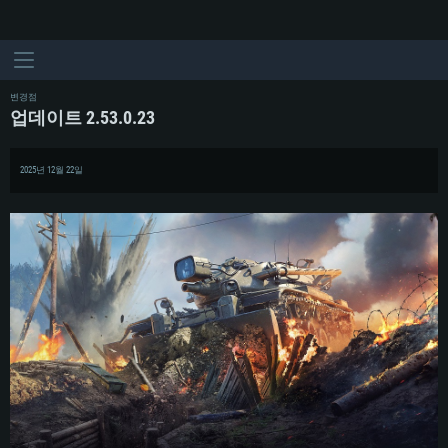
변경점
업데이트 2.53.0.23
2025년 12월 22일
시스템 요구사항
PC
MAC
Linux
최소사양
최소사양
최소사양